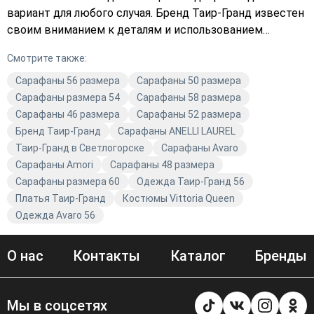
вариант для любого случая. Бренд Таир-Гранд известен
своим вниманием к деталям и использованием
высококачественных материалов. Вискоза, из которой
Смотрите также:
изготовлены эти сарафаны, обеспечивает комфорт и
долговечность. Разнообразие цветов позволяет
Сарафаны 56 размера
Сарафаны 50 размера
каждой женщине выбрать модель, которая подчеркнёт
Сарафаны размера 54
Сарафаны 58 размера
её индивидуальность и стиль. Сарафаны от Таир-Гранд
Сарафаны 46 размера
Сарафаны 52 размера
— это не только качество и стиль, но и следование
Бренд Таир-Гранд
Сарафаны ANELLI LAUREL
актуальным трендам моды. Они станут отличным
Таир-Гранд в Светлогорске
Сарафаны Avaro
дополнением к вашему гардеробу, позволяя создавать
Сарафаны Amori
Сарафаны 48 размера
разнообразные и модные образы. Не упустите
Сарафаны размера 60
Одежда Таир-Гранд 56
возможность обновить свой гардероб с помощью
Платья Таир-Гранд
Костюмы Vittoria Queen
качественных и стильных сарафанов от Avaro.
Одежда Avaro 56
О нас
Контакты
Каталог
Бренды
Мы в соцсетях