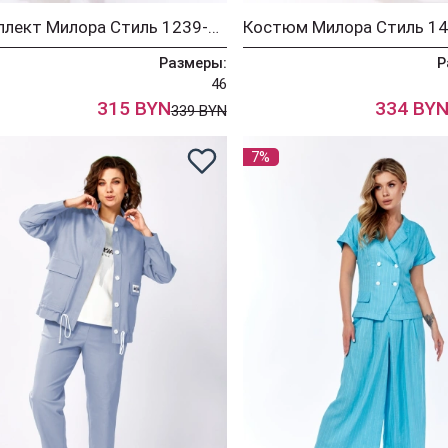
Комплект Милора Стиль 1239-1 голубой
Размеры:
Р
46
315 BYN
334 BY
339 BYN
7%