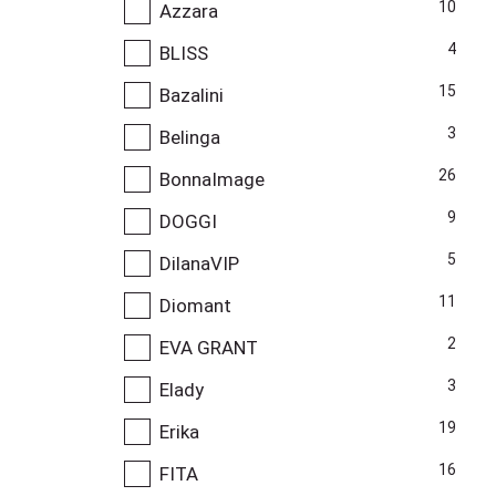
10
Azzara
4
BLISS
15
Bazalini
3
Belinga
26
BonnaImage
9
DOGGI
5
DilanaVIP
11
Diomant
2
EVA GRANT
3
Elady
19
Erika
16
FITA