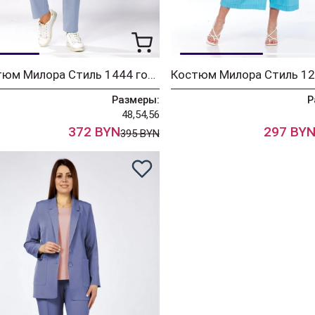
Костюм Милора Стиль 1444 голубой
Размеры:
Р
48,54,56
372 BYN
297 BY
395 BYN