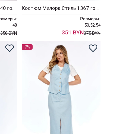
Костюм Милора Стиль 1440 голубой
Костюм Милора Стиль 1367 голубой + белый
азмеры:
Размеры:
48
50,52,54
N
351 BYN
358 BYN
375 BYN
7%