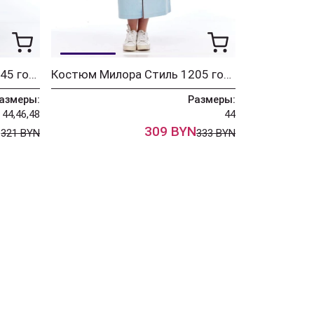
Костюм Милора Стиль 1245 голубой + полоска
Костюм Милора Стиль 1205 голубой
азмеры:
Размеры:
44,46,48
44
N
309 BYN
321 BYN
333 BYN