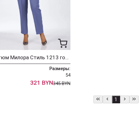
Костюм Милора Стиль 1213 голубой
Размеры:
54
321 BYN
345 BYN
1