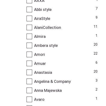
AXXA
7
Abbi style
9
AiraStyle
11
AlaniCollection
1
Almira
20
Ambera style
22
Amori
6
Amuar
20
Anastasia
3
Angelina & Company
2
Anna Majewska
1
Avaro