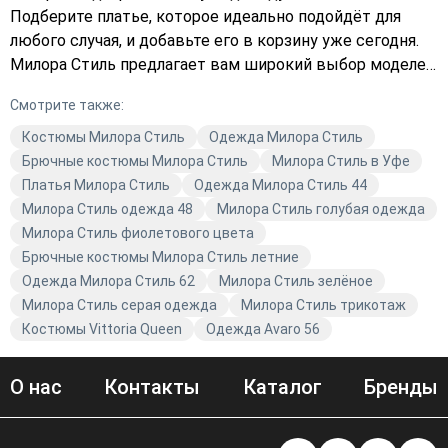
Подберите платье, которое идеально подойдёт для
любого случая, и добавьте его в корзину уже сегодня.
Милора Стиль предлагает вам широкий выбор моделей,
которые соответствуют последним трендам моды.
Смотрите также:
Закажите с доставкой и наслаждайтесь комфортом и
стилем от Avaro.
Костюмы Милора Стиль
Одежда Милора Стиль
Брючные костюмы Милора Стиль
Милора Стиль в Уфе
Платья Милора Стиль
Одежда Милора Стиль 44
Милора Стиль одежда 48
Милора Стиль голубая одежда
Милора Стиль фиолетового цвета
Брючные костюмы Милора Стиль летние
Одежда Милора Стиль 62
Милора Стиль зелёное
Милора Стиль серая одежда
Милора Стиль трикотаж
Костюмы Vittoria Queen
Одежда Avaro 56
О нас
Контакты
Каталог
Бренды