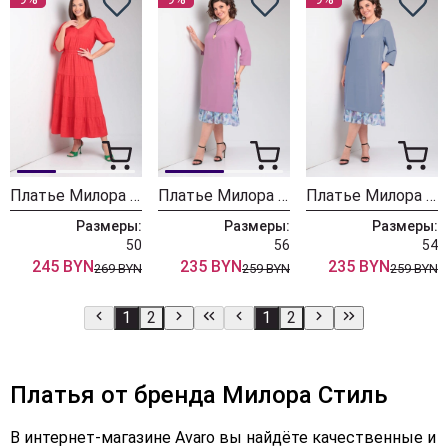
Платье Милора Стиль 1219 красный
Платье Милора Стиль 758 розовое
Платье Милора Стиль 758 сероголубое
Размеры:
Размеры:
Размеры:
50
56
54
245 BYN
235 BYN
235 BYN
269 BYN
259 BYN
259 BYN
1
2
1
2
Платья от бренда Милора Стиль
В интернет-магазине Avaro вы найдёте качественные и