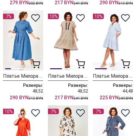
279 BYN
217 BYN
290 BYN
302 BYN
241 BYN
313 BYN
7%
10%
10%
Платье Милора Стиль 1451 синий в горох
Платье Милора Стиль 1358 бежевый
Платье Милора Стиль 1355 белый
Размеры:
Размеры:
Размеры:
48,52
48,52
44,48
290 BYN
217 BYN
225 BYN
313 BYN
241 BYN
249 BYN
10%
7%
7%