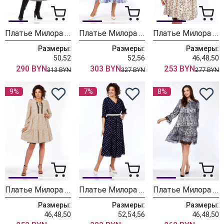
Платье Милора Стиль 1371 гусиная лапка
Платье Милора Стиль 1330 сиренево-голубой
Платье Милора Стиль 1035 молочный + разводы
Размеры:
Размеры:
Размеры:
50,52
52,56
46,48,50
290 BYN
303 BYN
253 BYN
313 BYN
327 BYN
277 BYN
9%
7%
8%
Платье Милора Стиль 1035 молочный + горох
Платье Милора Стиль 1330 синий + горох
Платье Милора Стиль 1300 принт
Размеры:
Размеры:
Размеры:
46,48,50
52,54,56
46,48,50