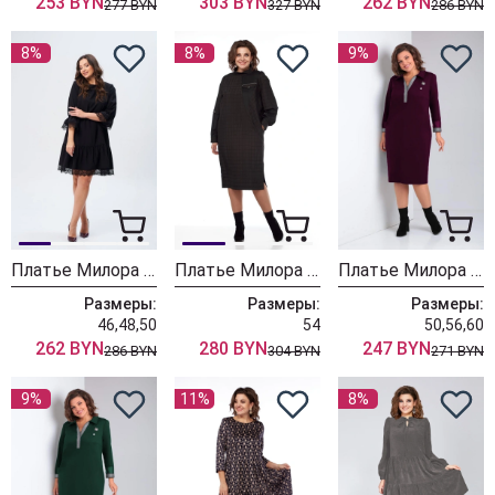
253 BYN
303 BYN
262 BYN
277 BYN
327 BYN
286 BYN
8%
8%
9%
Платье Милора Стиль 1300 черный
Платье Милора Стиль 1299 черный
Платье Милора Стиль 1169 баклажан
Размеры:
Размеры:
Размеры:
46,48,50
54
50,56,60
262 BYN
280 BYN
247 BYN
286 BYN
304 BYN
271 BYN
9%
11%
8%