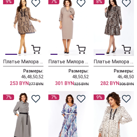
9%
7%
8%
Платье Милора Стиль 1035 песочный
Платье Милора Стиль 1395 песочный
Платье Милора Стиль 1137 серый леопард
Размеры:
Размеры:
Размеры:
46,48,50,52
48,50,52
46,48,50
253 BYN
301 BYN
282 BYN
277 BYN
325 BYN
306 BYN
7%
7%
9%