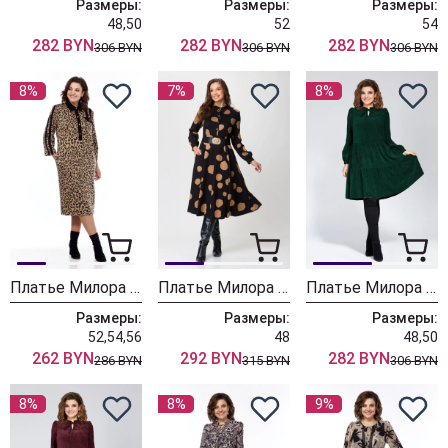
Размеры:
Размеры:
Размеры:
48,50
52
54
282 BYN
282 BYN
282 BYN
306 BYN
306 BYN
306 BYN
8%
7%
8%
Платье Милора Стиль 1275 леопард
Платье Милора Стиль 1272 чёрный с коричневым
Платье Милора Стиль 1137 темно-зеленый
Размеры:
Размеры:
Размеры:
52,54,56
48
48,50
262 BYN
292 BYN
282 BYN
286 BYN
315 BYN
306 BYN
8%
8%
9%