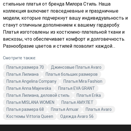
стильные платья от бренда Милора Стиль. Наша
коллекция включает повседневные и праздничные
модели, которые подчеркнут вашу индивидуальность и
станут отличным дополнением к вашему гардеробу.
Платья изготовлены из костюмно-плательной ткани и
вискозы, что обеспечивает комфорт и долговечность.
Разнообразие цветов и стилей позволит каждой
женщине найти идеальный наряд для любого случая. В
Смотрите также:
магазине Avaro мы следим за трендами и предлагаем
вам только качественную модную одежду. Откройте
Платья размера 70
Джинсовые Платья Avaro
для себя новые горизонты стиля с платьями от Милора
Платья Лилиана
Платья больших размеров
Стиль.
Платья Angelina Company
Платья Mira Fashion
Платья Anna Majewska
Платья EVA GRANT
Платья Лилиана, деловой стиль
Платья Erika
Платья MISLANA WOMEN
Платья АМУЛЕТ
Платья размера 68
Платья Amuar
Платья Avaro
Костюмы Vittoria Queen
Одежда Avaro 56