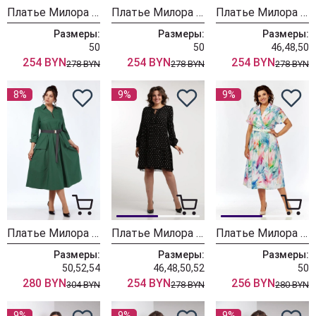
Платье Милора Стиль 1035 леопард
Платье Милора Стиль 1035 коричневые горохи
Платье Милора Стиль 1035 рисунок
Размеры:
Размеры:
Размеры:
50
50
46,48,50
254 BYN
254 BYN
254 BYN
278 BYN
278 BYN
278 BYN
8%
9%
9%
Платье Милора Стиль 1250 изумрудный
Платье Милора Стиль 1035 чёрное с принтом "ромбики"
Платье Милора Стиль 1224 акварель
Размеры:
Размеры:
Размеры:
50,52,54
46,48,50,52
50
280 BYN
254 BYN
256 BYN
304 BYN
278 BYN
280 BYN
9%
9%
9%