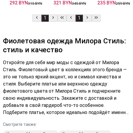
292 BYN
321 BYN
235 BYN
315 BYN
345 BYN
259 BYN
1
1
Фиолетовая одежда Милора Стиль:
стиль и качество
Откройте для себя мир моды с одеждой от Милора
Стиль. Фиолетовый цвет в коллекциях этого бренда —
это не только яркий акцент, но и символ качества и
стиля. Выберите платье или верхнюю одежду
фиолетового цвета от Милора Стиль и подчеркните
свою индивидуальность. Закажите с доставкой и
добавьте в свой гардероб что-то особенное.
Подберите платье, которое идеально подойдёт именно
вам, и оформите заказ прямо сейчас. Качественную
Смотрите также:
модную одежду от Милора Стиль выбирают те, кто