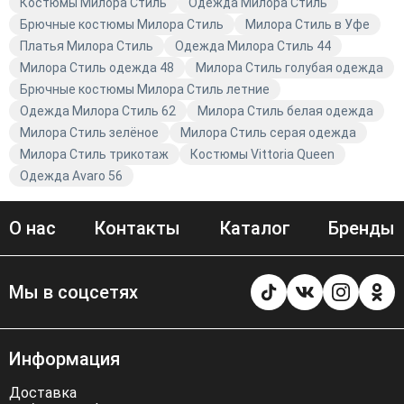
ценит стиль и хочет быть в тренде. Не упустите свой
Костюмы Милора Стиль
Одежда Милора Стиль
шанс купить что-то особенное и уникальное. Выберите
Брючные костюмы Милора Стиль
Милора Стиль в Уфе
в каталоге Avaro и позвольте себе быть неотразимой.
Платья Милора Стиль
Одежда Милора Стиль 44
Милора Стиль одежда 48
Милора Стиль голубая одежда
Брючные костюмы Милора Стиль летние
Одежда Милора Стиль 62
Милора Стиль белая одежда
Милора Стиль зелёное
Милора Стиль серая одежда
Милора Стиль трикотаж
Костюмы Vittoria Queen
Одежда Avaro 56
О нас
Контакты
Каталог
Бренды
Мы в соцсетях
Информация
Доставка