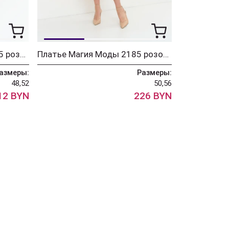
Костюм Магия Моды 2225 розовый (гусиная лапка)
Платье Магия Моды 2185 розовый
азмеры:
Размеры:
48,52
50,56
12 BYN
226 BYN