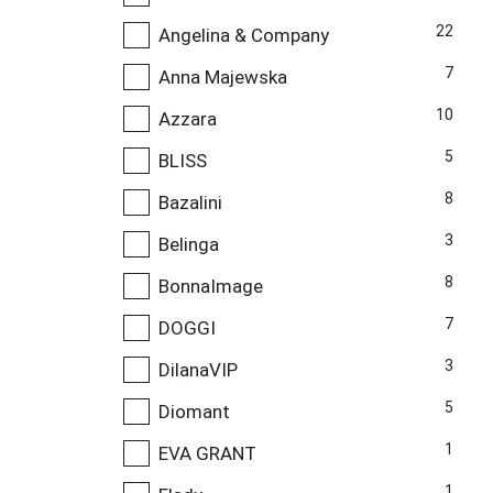
22
Angelina & Company
7
Anna Majewska
10
Azzara
5
BLISS
8
Bazalini
3
Belinga
8
BonnaImage
7
DOGGI
3
DilanaVIP
5
Diomant
1
EVA GRANT
1