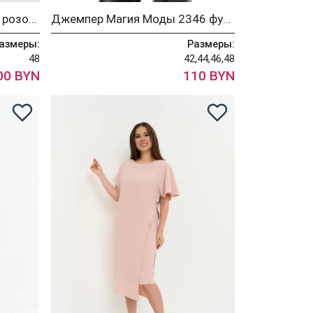
Платье Магия Моды 2443 розовый
Джемпер Магия Моды 2346 фуксия
азмеры:
Размеры:
48
42,44,46,48
00 BYN
110 BYN