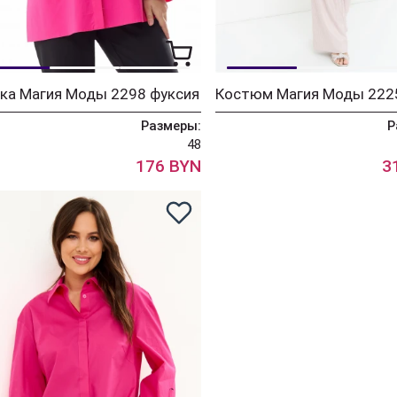
ка Магия Моды 2298 фуксия
Размеры:
Р
48
176 BYN
3