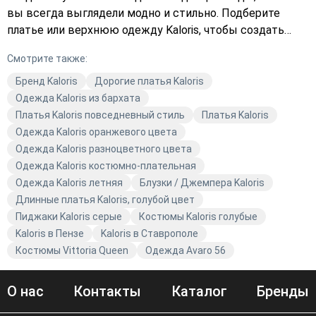
вы всегда выглядели модно и стильно. Подберите
платье или верхнюю одежду Kaloris, чтобы создать
неповторимый образ. Закажите с доставкой прямо
Смотрите также:
сейчас и добавьте эти вещи в свой гардероб. Не
упустите возможность приобрести качественную
Бренд Kaloris
Дорогие платья Kaloris
одежду Kaloris. Оформите заказ прямо сейчас и
Одежда Kaloris из бархата
наслаждайтесь комфортом и стилем.
Платья Kaloris повседневный стиль
Платья Kaloris
Одежда Kaloris оранжевого цвета
Одежда Kaloris разноцветного цвета
Одежда Kaloris костюмно-плательная
Одежда Kaloris летняя
Блузки / Джемпера Kaloris
Длинные платья Kaloris, голубой цвет
Пиджаки Kaloris серые
Костюмы Kaloris голубые
Kaloris в Пензе
Kaloris в Ставрополе
Костюмы Vittoria Queen
Одежда Avaro 56
О нас
Контакты
Каталог
Бренды