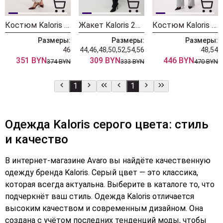
Костюм Kaloris 2304
Жакет Kaloris 2247
Костюм Kaloris 2222
Размеры:
Размеры:
Размеры:
46
44,46,48,50,52,54,56
48,54
351 BYN
309 BYN
446 BYN
374 BYN
333 BYN
470 BYN
1
1
Одежда Kaloris серого цвета: стиль
и качество
В интернет-магазине Avaro вы найдёте качественную
одежду бренда Kaloris. Серый цвет — это классика,
которая всегда актуальна. Выберите в каталоге то, что
подчеркнёт ваш стиль. Одежда Kaloris отличается
высоким качеством и современным дизайном. Она
создана с учётом последних тенденций моды, чтобы