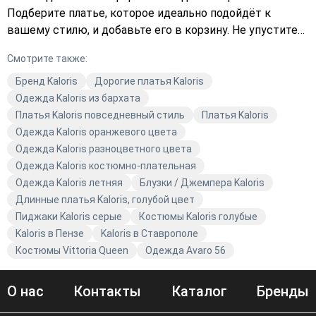
Подберите платье, которое идеально подойдёт к
вашему стилю, и добавьте его в корзину. Не упустите
возможность обновить свой гардероб с
Смотрите также:
качественными нарядами от Kaloris.
Бренд Kaloris
Дорогие платья Kaloris
Одежда Kaloris из бархата
Платья Kaloris повседневный стиль
Платья Kaloris
Одежда Kaloris оранжевого цвета
Одежда Kaloris разноцветного цвета
Одежда Kaloris костюмно-плательная
Одежда Kaloris летняя
Блузки / Джемпера Kaloris
Длинные платья Kaloris, голубой цвет
Пиджаки Kaloris серые
Костюмы Kaloris голубые
Kaloris в Пензе
Kaloris в Ставрополе
Костюмы Vittoria Queen
Одежда Avaro 56
О нас
Контакты
Каталог
Бренды