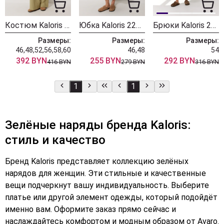
Костюм Kaloris 2279-1
Юбка Kaloris 2268-1
Брюки Kaloris 2196-1
Размеры:
Размеры:
Размеры:
46,48,52,56,58,60
46,48
54
392 BYN
255 BYN
292 BYN
416 BYN
279 BYN
316 BYN
1
1
Зелёные наряды бренда Kaloris:
стиль и качество
Бренд Kaloris представляет коллекцию зелёных
нарядов для женщин. Эти стильные и качественные
вещи подчеркнут вашу индивидуальность. Выберите
платье или другой элемент одежды, который подойдёт
именно вам. Оформите заказ прямо сейчас и
наслаждайтесь комфортом и модным образом от Avaro.