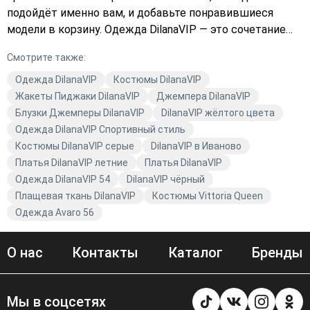
подойдёт именно вам, и добавьте понравившиеся
модели в корзину. Одежда DilanaVIP — это сочетание
элегантности и современных трендов. Закажите с
Смотрите также:
доставкой и наслаждайтесь комфортом и стилем!
Одежда DilanaVIP
Костюмы DilanaVIP
Жакеты Пиджаки DilanaVIP
Джемпера DilanaVIP
Блузки Джемперы DilanaVIP
DilanaVIP жёлтого цвета
Одежда DilanaVIP Спортивный стиль
Костюмы DilanaVIP серые
DilanaVIP в Иваново
Платья DilanaVIP летние
Платья DilanaVIP
Одежда DilanaVIP 54
DilanaVIP чёрный
Плащевая ткань DilanaVIP
Костюмы Vittoria Queen
Одежда Avaro 56
О нас
Контакты
Каталог
Бренды
Мы в соцсетях