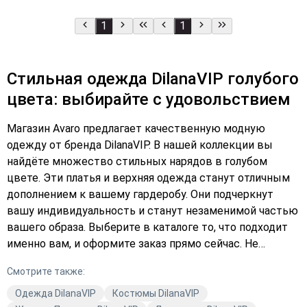
1
1
Стильная одежда DilanaVIP голубого
цвета: выбирайте с удовольствием
Магазин Avaro предлагает качественную модную
одежду от бренда DilanaVIP. В нашей коллекции вы
найдёте множество стильных нарядов в голубом
цвете. Эти платья и верхняя одежда станут отличным
дополнением к вашему гардеробу. Они подчеркнут
вашу индивидуальность и станут незаменимой частью
вашего образа. Выберите в каталоге то, что подходит
именно вам, и оформите заказ прямо сейчас. Не
упустите возможность приобрести качественную
Смотрите также:
одежду по выгодной цене. Подберите платье, которое
идеально сядет по фигуре, и добавьте его в корзину. С
Одежда DilanaVIP
Костюмы DilanaVIP