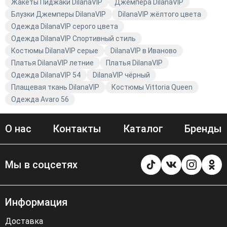
Avaro вы всегда будете в тренде!
Жакеты Пиджаки DilanaVIP
Джемпера DilanaVIP
Блузки Джемперы DilanaVIP
DilanaVIP жёлтого цвета
Одежда DilanaVIP серого цвета
Одежда DilanaVIP Спортивный стиль
Костюмы DilanaVIP серые
DilanaVIP в Иваново
Платья DilanaVIP летние
Платья DilanaVIP
Одежда DilanaVIP 54
DilanaVIP чёрный
Плащевая ткань DilanaVIP
Костюмы Vittoria Queen
Одежда Avaro 56
О нас
Контакты
Каталог
Бренды
Мы в соцсетях
Информация
Доставка