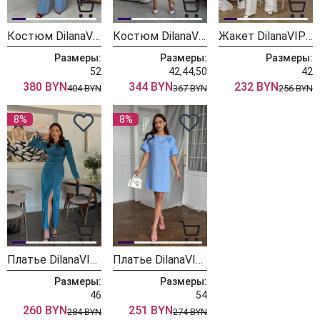
Костюм DilanaVIP 1993 голубой
Костюм DilanaVIP 2106/1 голубой
Жакет DilanaVIP 2086
Размеры:
Размеры:
Размеры:
52
42,44,50
42
380 BYN
344 BYN
232 BYN
404 BYN
367 BYN
256 BYN
8%
8%
Платье DilanaVIP 2073
Платье DilanaVIP 2033 голубой
Размеры:
Размеры:
46
54
260 BYN
251 BYN
284 BYN
274 BYN