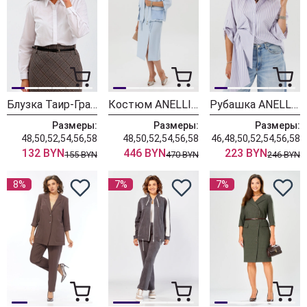
Блузка Таир-Гранд 62422 белый
Костюм ANELLI LAUREL 1899 голубые прелести
Рубашка ANELLI LAUREL 1862 лаванда бант
Размеры:
Размеры:
Размеры:
48,50,52,54,56,58
48,50,52,54,56,58
46,48,50,52,54,56,58
132 BYN
446 BYN
223 BYN
155 BYN
470 BYN
246 BYN
8%
7%
7%