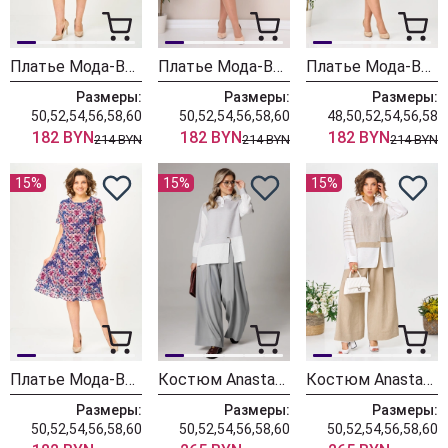
Платье Мода-Версаль 2383/пудра
Платье Мода-Версаль 2383 молоко
Платье Мода-Версаль 2393 синий полоска
Размеры:
Размеры:
Размеры:
50,52,54,56,58,60
50,52,54,56,58,60
48,50,52,54,56,58
182 BYN
182 BYN
182 BYN
214 BYN
214 BYN
214 BYN
15%
15%
15%
Платье Мода-Версаль 2383 индиго
Костюм Anastasia 1242-1 французский серый
Костюм Anastasia 1242-1 молочно-бежевый
Размеры:
Размеры:
Размеры:
50,52,54,56,58,60
50,52,54,56,58,60
50,52,54,56,58,60