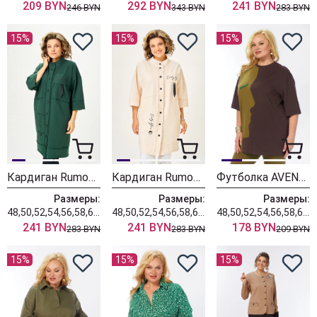
209 BYN
292 BYN
241 BYN
246 BYN
343 BYN
283 BYN
15%
15%
15%
Кардиган Rumoda 2019 темно-зеленый
Кардиган Rumoda 2019 экрю
Футболка AVENUE 0339-1
Размеры:
Размеры:
Размеры:
48,50,52,54,56,58,60,62
48,50,52,54,56,58,60,62
48,50,52,54,56,58,60,62,64,66,68,70,72
241 BYN
241 BYN
178 BYN
283 BYN
283 BYN
209 BYN
15%
15%
15%