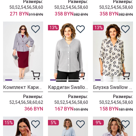
Размеры:
Размеры:
Размеры:
50,52,54,56,58,60
50,52,54,56,58,60
50,52,54,56,58,60
271 BYN
358 BYN
358 BYN
319 BYN
382 BYN
382 BYN
13%
13%
Комплект Карина Делюкс 1382 сизый + бургунди
Кардиган Swallow 889-2 серый+серебристый
Блузка Swallow 937 серая+принт квадраты
Размеры:
Размеры:
Размеры:
52,54,56,58,60,62
50,52,54,56,58,60
50,52,54,56,58,60
366 BYN
167 BYN
158 BYN
191 BYN
181 BYN
15%
5%
9%