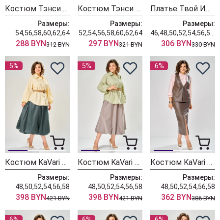
Костюм Тэнси 416 шоколадный + бежевый
Костюм Тэнси 415 серый + молоко
Платье Твой Имидж 2556 оливковый в клетку
Размеры:
Размеры:
Размеры:
54,56,58,60,62,64
52,54,56,58,60,62,64
46,48,50,52,54,56,58,60,62
288 BYN
297 BYN
306 BYN
312 BYN
321 BYN
330 BYN
5%
5%
6%
Костюм KaVari 8073-1 сливочное масло + хаки
Костюм KaVari 8073 олива + серо-фиолетовый
Костюм KaVari 8072-2 коричневый
Размеры:
Размеры:
Размеры:
48,50,52,54,56,58
48,50,52,54,56,58
48,50,52,54,56,58
398 BYN
398 BYN
362 BYN
421 BYN
421 BYN
386 BYN
6%
6%
6%