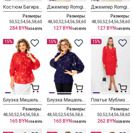
Костюм БагираАнТа 1125 бежевый
Джемпер Romgil РВ0465-ШЕ5 молочный
Джемпер Romgil РВ0465-ШЕ5 водопад
Размеры:
Размеры:
Размеры:
50,52,54,56,58,60
48,50,52,54,56,58,60
48,50,52,54,56,58,60
284 BYN
127 BYN
127 BYN
334 BYN
149 BYN
149 BYN
15%
15%
15%
Блузка Мишель Шик 802 красный
Блузка Мишель Шик 802 синий
Платье Мублиз 342 красный
Размеры:
Размеры:
Размеры:
48,50,52,54,56,58,60,62
48,50,52,54,56,58,60,62
50,52,54,56,58,60
165 BYN
165 BYN
262 BYN
194 BYN
194 BYN
308 BYN