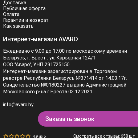
одежды из интернет-магазина Avaro. У нас вы найдёте
Доставка
то, что подчеркнёт вашу индивидуальность и поможет
Публичная оферта
Оплата
выразить ваш стиль.
Гарантии и возврат
Как заказать
Интернет-магазин AVARO
Ежедневно с 9.00 до 17.00 по московскому времени
Беларусь, г. Брест . ул. Карьерная 12А/1
ООО "Аваро", УНП 291725150
Интернет-магазин зарегистрирован в Торговом
реестре Республики Беларусь №371414 от 14.03.17г.
Свидетельство №0180227 выдано Администрацией
Московского р-на г.Бреста 03.12.2021
info@avaro.by
Заказать звонок
Смотреть все отзывы: 658 шт
4.9 из 5