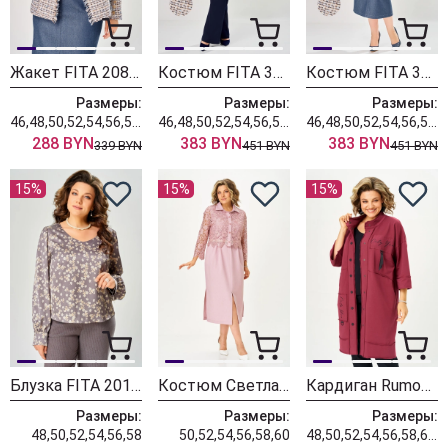
Жакет FITA 20803 бежевый + деним
Костюм FITA 3362 сине-бежевый
Костюм FITA 3361 бежевый + деним
Размеры:
Размеры:
Размеры:
46,48,50,52,54,56,58,60,62
46,48,50,52,54,56,58,60,62
46,48,50,52,54,56,58,60,62
288 BYN
383 BYN
383 BYN
339 BYN
451 BYN
451 BYN
15%
15%
15%
Блузка FITA 20181
Костюм Светлана-Стиль 2380 розовый
Кардиган Rumoda 2019 бордовый
Размеры:
Размеры:
Размеры:
48,50,52,54,56,58
50,52,54,56,58,60
48,50,52,54,56,58,60,62