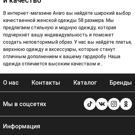
и качество
В интернет-магазине Avaro вы найдёте широкий выбор
качественной женской одежды 58 размера. Мы
предлагаем стильную и модную одежду, которая
подчеркнёт вашу индивидуальность и поможет
создать неповторимый образ. У нас вы найдёте платья,
верхнюю одежду и аксессуары, которые станут
отличным дополнением к вашему гардеробу. Наша
одежда отличается высоким качеством и
долговечностью. Мы используем только лучшие
материалы и следим за каждым этапом производства,
О нас
Контакты
Каталог
Бренды
чтобы гарантировать вам комфорт и уверенность в
каждом наряде. В Avaro вы найдёте актуальные
тренды и стильные решения для любого случая. Наша
Мы в соцсетях
команда профессионалов всегда в курсе последних
тенденций в мире моды, чтобы предложить вам самые
интересные и качественные модели. Не упустите
Информация
возможность обновить свой гардероб с помощью