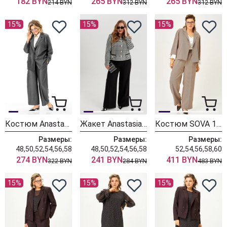
182 BYN
265 BYN
265 BYN
214 BYN
312 BYN
312 BYN
15%
15%
15%
Костюм Anastasia 1397 графит
Жакет Anastasia 1392 черно-белый
Костюм SOVA 11349 бежевый
Размеры:
Размеры:
Размеры:
48,50,52,54,56,58
48,50,52,54,56,58
52,54,56,58,60
274 BYN
241 BYN
411 BYN
322 BYN
284 BYN
483 BYN
15%
15%
15%