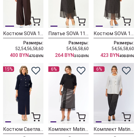
Костюм SOVA 11346 коричневый
Платье SOVA 11347
Костюм SOVA 11348 коричневый
Размеры:
Размеры:
Размеры:
52,54,56,58,60
54,56,58,60
54,56,58,60
400 BYN
264 BYN
423 BYN
470 BYN
310 BYN
498 BYN
15%
6%
6%
Костюм Светлана-Стиль 2352 синий
Комплект Matini 1.1817
Комплект Matini 1.1825