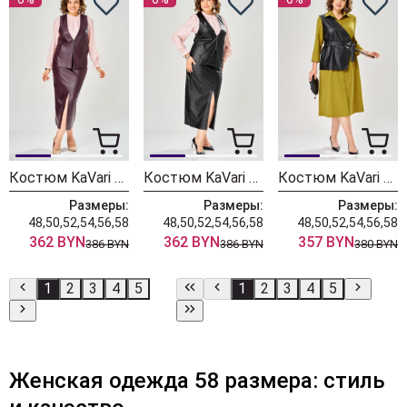
Костюм KaVari 8072-1 бордовый
Костюм KaVari 8072 черный
Костюм KaVari 8071-2 горчично-черный
Размеры:
Размеры:
Размеры:
48,50,52,54,56,58
48,50,52,54,56,58
48,50,52,54,56,58
362 BYN
362 BYN
357 BYN
386 BYN
386 BYN
380 BYN
1
2
3
4
5
1
2
3
4
5
Женская одежда 58 размера: стиль