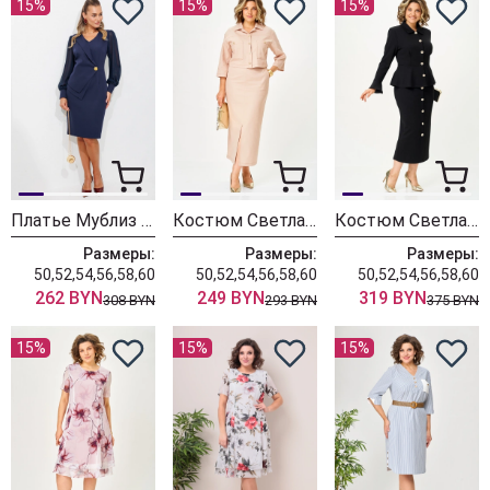
15%
15%
15%
Платье Мублиз 342 синий
Костюм Светлана-Стиль 2381 бежевый джинс
Костюм Светлана-Стиль 2376 черный
Размеры:
Размеры:
Размеры:
50,52,54,56,58,60
50,52,54,56,58,60
50,52,54,56,58,60
262 BYN
249 BYN
319 BYN
308 BYN
293 BYN
375 BYN
15%
15%
15%