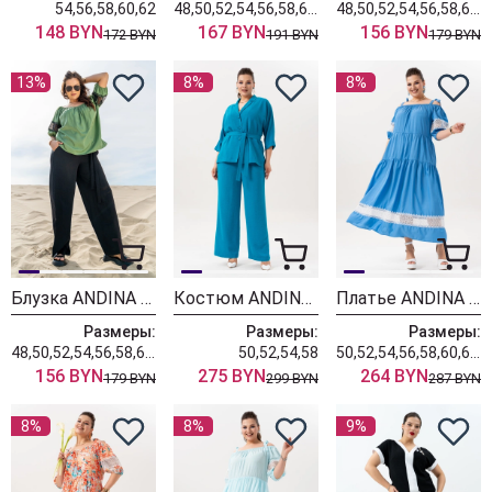
54,56,58,60,62
48,50,52,54,56,58,60,62
48,50,52,54,56,58,60,62,64
148 BYN
167 BYN
156 BYN
172 BYN
191 BYN
179 BYN
13%
8%
8%
Блузка ANDINA 120
Костюм ANDINA 3001-5
Платье ANDINA 830-3
Размеры:
Размеры:
Размеры:
48,50,52,54,56,58,60,62,64
50,52,54,58
50,52,54,56,58,60,62,64,66
156 BYN
275 BYN
264 BYN
179 BYN
299 BYN
287 BYN
8%
8%
9%