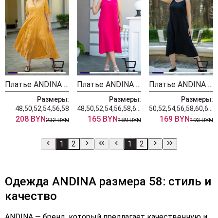
Платье ANDINA 806-2 манго
Платье ANDINA 817-1 фуксия
Платье ANDINA 817 черный
Размеры:
Размеры:
Размеры:
48,50,52,54,56,58
48,50,52,54,56,58,60,62,64
50,52,54,56,58,60,62,64
208 BYN
165 BYN
169 BYN
232 BYN
189 BYN
193 BYN
1
2
1
2
Одежда ANDINA размера 58: стиль и
качество
ANDINA — бренд, который предлагает качественную и