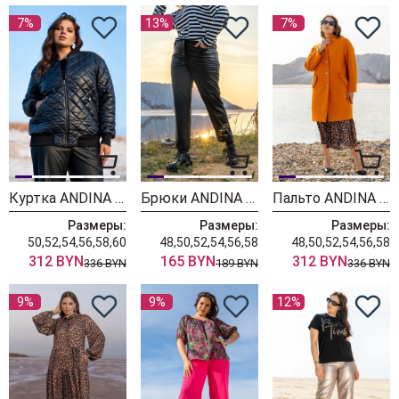
7%
13%
7%
Куртка ANDINA 1014 черный/мандарин/лев
Брюки ANDINA 240 черный
Пальто ANDINA 1003 мандарин
Размеры:
Размеры:
Размеры:
50,52,54,56,58,60
48,50,52,54,56,58
48,50,52,54,56,58
312 BYN
165 BYN
312 BYN
336 BYN
189 BYN
336 BYN
9%
9%
12%