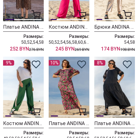
Платье ANDINA 834 леопард коричневый
Костюм ANDINA 954 фуксия
Брюки ANDINA 238 джинс серебро-антик
Размеры:
Размеры:
Размеры:
50,52,54,58
50,52,54,56,58,60,62,64,66
54,58
252 BYN
245 BYN
174 BYN
276 BYN
269 BYN
198 BYN
9%
10%
8%
Костюм ANDINA 950 белый/изумруд/шафран
Платье ANDINA 831 фуксия принт
Платье ANDINA 829 черный
Размеры:
Размеры:
Размеры: