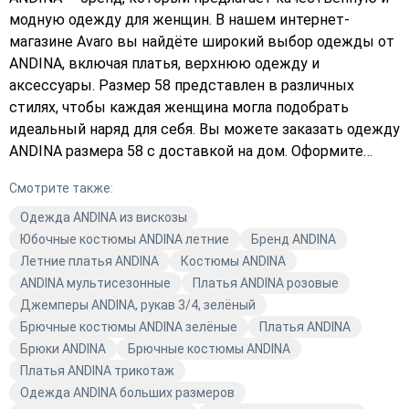
модную одежду для женщин. В нашем интернет-
магазине Avaro вы найдёте широкий выбор одежды от
ANDINA, включая платья, верхнюю одежду и
аксессуары. Размер 58 представлен в различных
стилях, чтобы каждая женщина могла подобрать
идеальный наряд для себя. Вы можете заказать одежду
ANDINA размера 58 с доставкой на дом. Оформите
заказ прямо сейчас и получите стильную одежду от
Смотрите также:
ANDINA в кратчайшие сроки. Подберите платье,
которое подчеркнёт вашу индивидуальность и стиль.
Одежда ANDINA из вискозы
Выберите в каталоге Avaro и убедитесь в высоком
Юбочные костюмы ANDINA летние
Бренд ANDINA
качестве и разнообразии предложений от ANDINA.
Летние платья ANDINA
Костюмы ANDINA
ANDINA мультисезонные
Платья ANDINA розовые
Джемперы ANDINA, рукав 3/4, зелёный
Брючные костюмы ANDINA зелёные
Платья ANDINA
Брюки ANDINA
Брючные костюмы ANDINA
Платья ANDINA трикотаж
Одежда ANDINA больших размеров