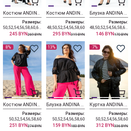
Костюм ANDINA 962 черный/белый
Костюм ANDINA 3005 малина/черный
Блузка ANDINA 128-6 алый
Размеры:
Размеры:
Размеры:
50,52,54,56,58,60,62,64,66
48,50,52,54,56,58,60
48,50,52,54,56,58,60,62,64
245 BYN
295 BYN
146 BYN
269 BYN
319 BYN
170 BYN
8%
13%
7%
Костюм ANDINA 952 черный/фуксия
Блузка ANDINA 123 черный
Куртка ANDINA 1015 черный/молоко/лев
Размеры:
Размеры:
Размеры:
50,52,54,56,58,60
50,52,54,56,58,60
50,52,54,56,58,60
251 BYN
159 BYN
312 BYN
274 BYN
183 BYN
336 BYN