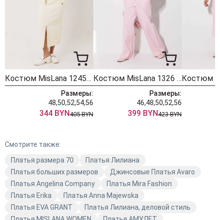
Костюм MisLana 1245к молочный + сливочный
Костюм MisLana 1326 розовый
Размеры:
Размеры:
48,50,52,54,56
46,48,50,52,56
4
344 BYN
399 BYN
405 BYN
423 BYN
Смотрите также:
Платья размера 70
Платья Лилиана
Платья больших размеров
Джинсовые Платья Avaro
Платья Angelina Company
Платья Mira Fashion
Платья Erika
Платья Anna Majewska
Платья EVA GRANT
Платья Лилиана, деловой стиль
Платья MISLANA WOMEN
Платья АМУЛЕТ