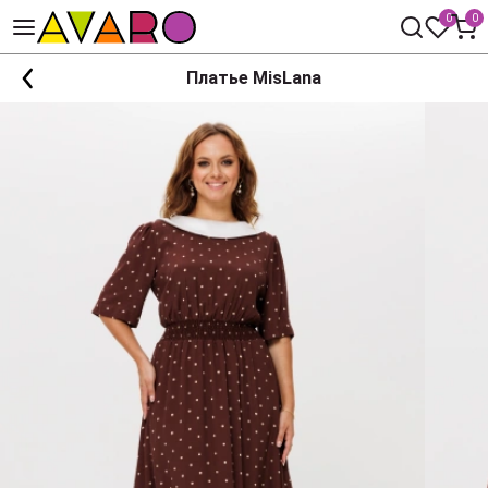
0
0
Платье MisLana