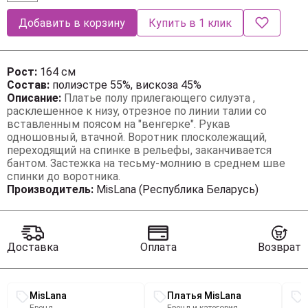
Добавить в корзину
Купить в 1 клик
Рост:
164 см
Состав:
полиэстре 55%, вискоза 45%
Описание:
Платье полу прилегающего силуэта ,
расклешенное к низу, отрезное по линии талии со
вставленным поясом на "венгерке". Рукав
одношовный, втачной. Воротник плосколежащий,
переходящий на спинке в рельефы, заканчивается
бантом. Застежка на тесьму-молнию в среднем шве
спинки до воротника.
Производитель:
MisLana (Республика Беларусь)
Доставка
Оплата
Возврат
Связанные разделы каталога
MisLana
Платья MisLana