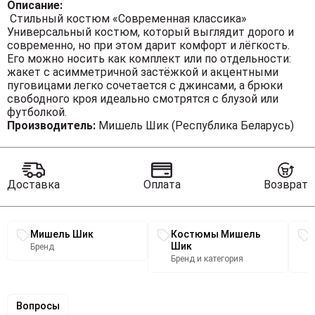
Описание:
Стильный костюм «Современная классика»
Универсальный костюм, который выглядит дорого и
современно, но при этом дарит комфорт и лёгкость.
Его можно носить как комплект или по отдельности:
жакет с асимметричной застёжкой и акцентными
пуговицами легко сочетается с джинсами, а брюки
свободного кроя идеально смотрятся с блузой или
футболкой.
Производитель:
Мишель Шик (Республика Беларусь)
✨ Преимущества костюма
◾ Жакет с модной асимметрией и декоративными
пуговицами.
Доставка
Оплата
Возврат
◾ Брюки с комфортной посадкой и застроченными
стрелками вытягивают силуэт.
◾ Легко в уходе: ткань не садится, не линяет, быстро
Связанные разделы каталога
гладится и сохраняет форму.
Мишель Шик
Костюмы Мишель
◾ Универсальный оттенок, который подходит к любому
Шик
Бренд
гардеробу.
Бренд и категория
🌟 Почему стоит взять:
Вопросы
◾ Готовый образ «с утра и до вечера».