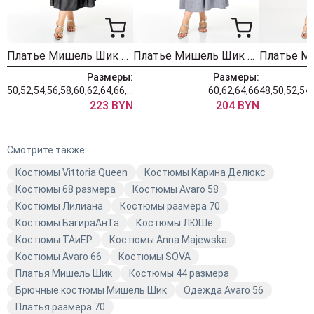
Платье Мишель Шик 2132-2 мокрый асфальт
Платье Мишель Шик 2132-1 серый кварц
Размеры:
Размеры:
50,52,54,56,58,60,62,64,66,68
60,62,64,66
223 BYN
204 BYN
Смотрите также:
Костюмы Vittoria Queen
Костюмы Карина Делюкс
Костюмы 68 размера
Костюмы Avaro 58
Костюмы Лилиана
Костюмы размера 70
Костюмы БагираАнТа
Костюмы ЛЮШе
Костюмы TAиЕР
Костюмы Anna Majewska
Костюмы Avaro 66
Костюмы SOVA
Платья Мишель Шик
Костюмы 44 размера
Брючные костюмы Мишель Шик
Одежда Avaro 56
Платья размера 70