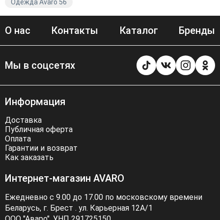
чтобы обеспечить вам максимальный комфорт и
Одежда Avaro 56
удовольствие от ношения нашей одежды. Платья от
Мишель Шик — это не просто одежда, это заявление о
О нас
Контакты
Каталог
Бренды
вашем стиле и индивидуальности. Вы можете создать
неповторимый образ, сочетая платье с аксессуарами и
верхней одеждой из нашего ассортимента.
Мы в соцсетях
Информация
Доставка
Публичная оферта
Оплата
Гарантии и возврат
Как заказать
Интернет-магазин AVARO
Ежедневно с 9.00 до 17.00 по московскому времени
Беларусь, г. Брест . ул. Карьерная 12А/1
ООО "Аваро", УНП 291725150