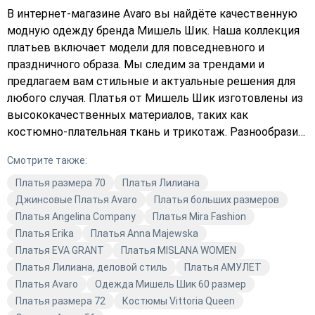
В интернет-магазине Avaro вы найдёте качественную
модную одежду бренда Мишель Шик. Наша коллекция
платьев включает модели для повседневного и
праздничного образа. Мы следим за трендами и
предлагаем вам стильные и актуальные решения для
любого случая. Платья от Мишель Шик изготовлены из
высококачественных материалов, таких как
костюмно-плательная ткань и трикотаж. Разнообразие
цветов — от чёрного до ярких оттенков — позволяет
Смотрите также:
каждой женщине подобрать идеальный наряд.
Независимо от того, ищете ли вы элегантное платье
Платья размера 70
Платья Лилиана
для офиса или яркое для вечеринки, в нашем каталоге
Джинсовые Платья Avaro
Платья больших размеров
вы найдёте то, что подчеркнёт вашу
Платья Angelina Company
Платья Mira Fashion
индивидуальность. Бренд Мишель Шик известен
Платья Erika
Платья Anna Majewska
своим вниманием к деталям и безупречным
Платья EVA GRANT
Платья MISLANA WOMEN
качеством. Наши платья не только красивы, но и
Платья Лилиана, деловой стиль
Платья АМУЛЕТ
комфортны в носке. Мы используем только лучшие
Платья Avaro
Одежда Мишель Шик 60 размер
материалы и следим за каждым этапом производства,
Платья размера 72
Костюмы Vittoria Queen