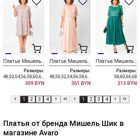
Платье Мишель Шик 2187 пудра
Платье Мишель Шик 2186 персик
Платье Мишель Шик 2173 изумрудный
Размеры:
Размеры:
Размеры:
48,52,54,56,58,60,62,64
48,50,52,54,56,58,60,62,64
58,60,66,68
309 BYN
361 BYN
213 BYN
1
2
3
4
1
2
3
4
Платья от бренда Мишель Шик в
магазине Avaro