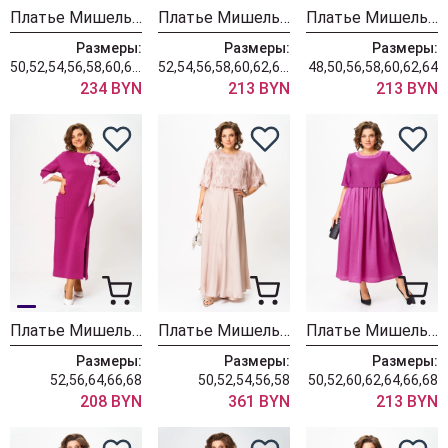
Платье Мишель Шик 2189 изумрудный
Платье Мишель Шик 2188 гусиная лапка + горчица
Платье Мишель Шик 2185 голубой
Размеры:
Размеры:
Размеры:
50,52,54,56,58,60,62,64
52,54,56,58,60,62,64,66,68,70
48,50,56,58,60,62,64
234 BYN
213 BYN
213 BYN
Платье Мишель Шик 2183 фуксия
Платье Мишель Шик 2186 пыльная роза
Платье Мишель Шик 2173 фуксия
Размеры:
Размеры:
Размеры:
52,56,64,66,68
50,52,54,56,58
50,52,60,62,64,66,68
208 BYN
361 BYN
213 BYN