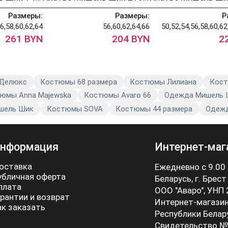
Размеры:
Размеры:
Р
6,58,60,62,64
56,60,62,64,66
50,52,54,56,58,60,62
261 BYN
204 BYN
2
 Делюкс
Костюмы 68 размера
Костюмы Лилиана
Кост
юмы Anna Majewska
Костюмы Avaro 66
Одежда Мишель Ш
шель Шик
Костюмы SOVA
Костюмы 44 размера
Одежд
нформация
Интернет-маг
оставка
Ежедневно с 9.00
убличная оферта
Беларусь, г. Брест
плата
ООО "Аваро", УНП
арантии и возврат
Интернет-магазин
ак заказать
Республики Белар
Свидетельство №