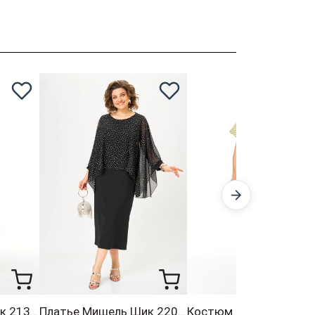
Платье Мишель Шик 2132-2 мокрый асфальт
Платье Мишель Шик 2202 черный + горох