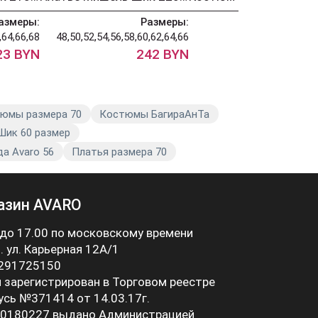
азмеры:
Размеры:
Разм
,64,66,68
48,50,52,54,56,58,60,62,64,66
52,54,58,60,
23 BYN
242 BYN
255 
юмы размера 70
Костюмы БагираАнТа
ик 60 размер
а Avaro 56
Платья размера 70
азин AVARO
 до 17.00 по московскому времени
 . ул. Карьерная 12А/1
 291725150
 зарегистрирован в Торговом реестре
усь №371414 от 14.03.17г.
0180227 выдано Администрацией