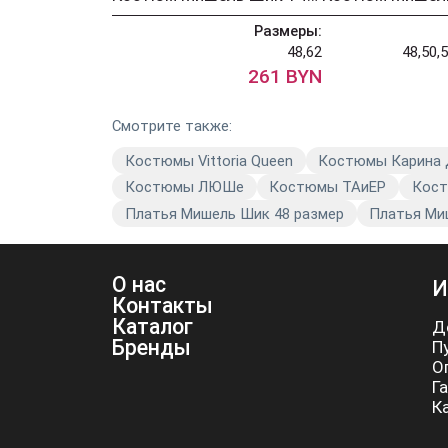
Размеры:
48,62
48,50,5
261 BYN
Смотрите также:
Костюмы Vittoria Queen
Костюмы Карина
Костюмы ЛЮШе
Костюмы TAиЕР
Кост
Платья Мишель Шик 48 размер
Платья Ми
О нас
И
Контакты
Каталог
Д
Бренды
П
О
Г
К