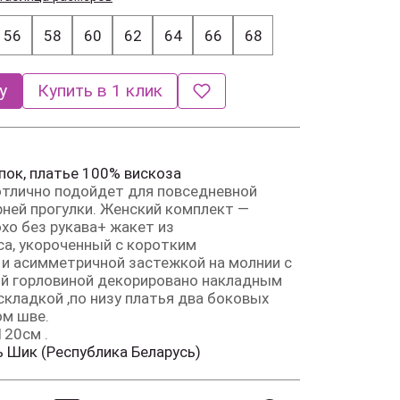
56
58
60
62
64
66
68
у
Купить в 1 клик
пок, платье 100% вискоза
отлично подойдет для повседневной
ерней прогулки. Женский комплект —
охо без рукава+ жакет из
а, укороченный с коротким
и асимметричной застежкой на молнии с
лой горловиной декорировано накладным
кладкой ,по низу платья два боковых
ом шве.
120см .
 Шик (Республика Беларусь)