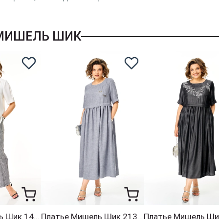
 МИШЕЛЬ ШИК
Костюм Мишель Шик 1454 белый + гленчек
Платье Мишель Шик 2132-1 серый кварц