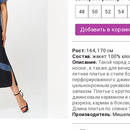
48
50
52
54
Добавить в корзин
Рост:
164, 170 см
Состав:
жакет 100% хло
Описание:
Такой наряд 
носки , а также для веч
летнее платье в стиле б
перфорированного джинс
цельнокроеным рукавом 
запахом. Платье с круг
джинсовым карманом и с
разреза, карман в боков
Длина платья по спинке 
Производитель:
Мишель