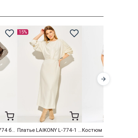
15%
Платье LAIKONY L-774 бежевый+шоколад
Платье LAIKONY L-774-1 молочный