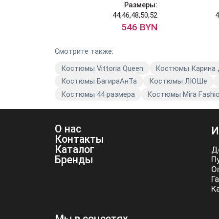
Размеры:
44,46,48,50,52
4
546 BYN
Смотрите также:
Костюмы Vittoria Queen
Костюмы Карина
Костюмы БагираАнТа
Костюмы ЛЮШе
Костюмы 44 размера
Костюмы Mira Fashi
О нас
И
Контакты
Каталог
Д
Бренды
П
О
Г
К
Мы в соцсетях