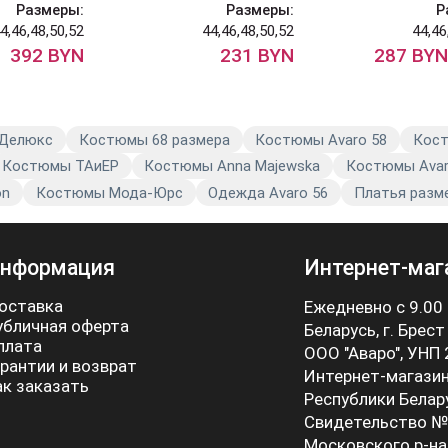
Размеры:
Размеры:
Р
4,46,48,50,52
44,46,48,50,52
44,46
392 BYN
231 BYN
287 BYN
 Делюкс
Костюмы 68 размера
Костюмы Avaro 58
Кост
Костюмы TAиЕР
Костюмы Anna Majewska
Костюмы Avar
on
Костюмы Мода-Юрс
Одежда Avaro 56
Платья разм
нформация
Интернет-маг
оставка
Ежедневно с 9.00
убличная оферта
Беларусь, г. Брест
плата
ООО "Аваро", УНП
арантии и возврат
Интернет-магазин
ак заказать
Республики Белар
Свидетельство №
Московского р-на