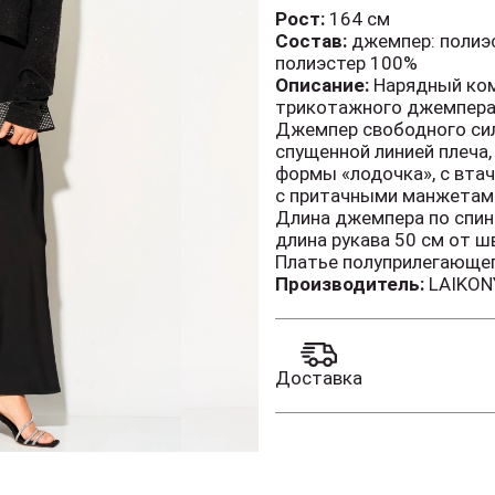
Рост:
164 см
Состав:
джемпер: полиэс
полиэстер 100%
Описание:
Нарядный ком
трикотажного джемпера 
Джемпер свободного силу
спущенной линией плеча,
формы «лодочка», с вта
с притачными манжетам
Длина джемпера по спинк
длина рукава 50 см от ш
Платье полуприлегающего 
«V-образным» вырезом г
Производитель:
LAIKON
переда платья с нагруд
декоративным кружевом
Длина изделия по спинк
актуален как на новогод
Доставка
торжественном меропри