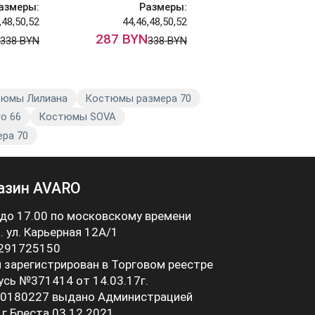
азмеры:
Размеры:
Разм
,48,50,52
44,46,48,50,52
4
287 BYN
405 
338 BYN
338 BYN
юмы Лилиана
Костюмы размера 70
o 66
Костюмы SOVA
ера 70
азин AVARO
 до 17.00 по московскому времени
 . ул. Карьерная 12А/1
 291725150
 зарегистрирован в Торговом реестре
усь №371414 от 14.03.17г.
0180227 выдано Администрацией
 г.Бреста 03.12.2021