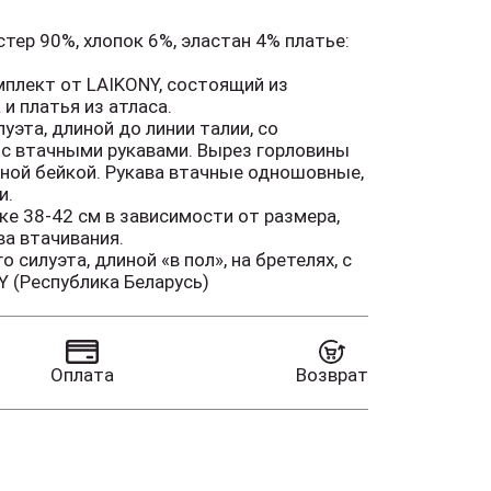
тер 90%, хлопок 6%, эластан 4% платье:
плект от LAIKONY, состоящий из
и платья из атласа.
эта, длиной до линии талии, со
 с втачными рукавами. Вырез горловины
чной бейкой. Рукава втачные одношовные,
и.
е 38-42 см в зависимости от размера,
ва втачивания.
силуэта, длиной «в пол», на бретелях, с
орловины спинки и переда. Деталь
Y (Республика Беларусь)
ными вытачками, горловина оформлена
.
е 118 см. Наш стильный комплект будет
нем корпоративе, так и на любом другом
Оплата
Возврат
ятии!