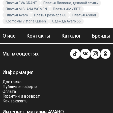
Платья EVA GRANT
Платья Лилиана, деловой стиль
Платья MISLANA WOMEN
Платья АМУЛЕТ
Платья Avaro
Платья размера 68
Платья Amuar
Костюмы Vittoria Queen
Одежда Avaro 56
О нас
Контакты
Каталог
Бренды
Мы в соцсетях
Информация
Доставка
Публичная оферта
Оплата
Гарантии и возврат
Как заказать
Интернет-магазин AVARO