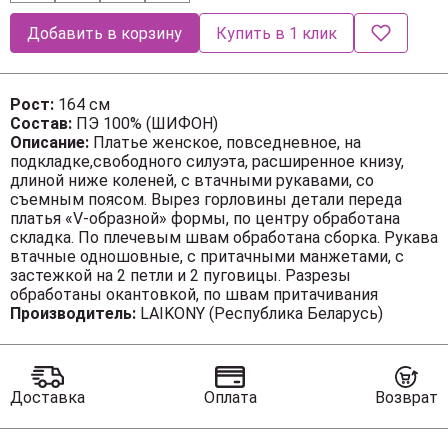
Добавить в корзину
Купить в 1 клик
Рост:
164 см
Состав:
ПЭ 100% (ШИФОН)
Описание:
Платье женское, повседневное, на
подкладке,свободного силуэта, расширенное книзу,
длиной ниже коленей, с втачными рукавами, со
съемным поясом. Вырез горловины детали переда
платья «V-образной» формы, по центру обработана
складка. По плечевым швам обработана сборка. Рукава
втачные одношовные, с притачными манжетами, с
застежкой на 2 петли и 2 пуговицы. Разрезы
обработаны окантовкой, по швам притачивания
обработана сборка. Платье: длина рукава - 61см,
Производитель:
LAIKONY (Республика Беларусь)
ширина рукава – 21см, длина спинки – 107см.
Доставка
Оплата
Возврат