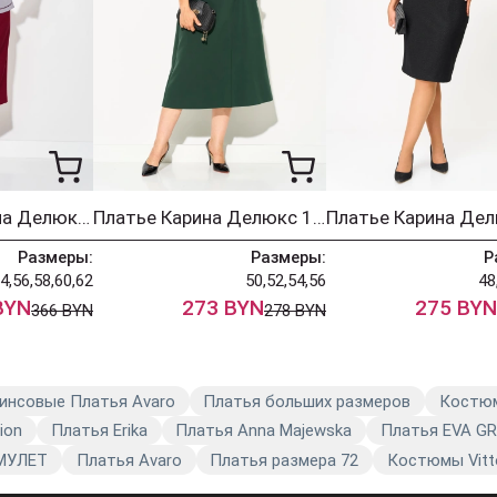
Комплект Карина Делюкс 1382 сизый + бургунди
Платье Карина Делюкс 1454 темно-зеленый
Размеры:
Размеры:
Р
4,56,58,60,62
50,52,54,56
48
BYN
273 BYN
275 BYN
366 BYN
278 BYN
инсовые Платья Avaro
Платья больших размеров
Костю
ion
Платья Erika
Платья Anna Majewska
Платья EVA G
МУЛЕТ
Платья Avaro
Платья размера 72
Костюмы Vitt