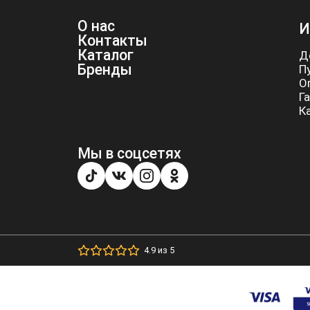
О нас
И
Контакты
Каталог
Д
Бренды
П
О
Г
К
Мы в соцсетях
4.9 из 5