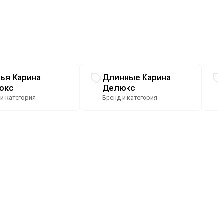
ья Карина
Длинные Карина
юкс
Делюкс
 и категория
Бренд и категория