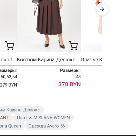
Платье Карина Делюкс 1387
Костюм Карина Делюкс 1418
азмеры:
Размеры:
Разм
,50,52,54
48
50,54,
378 BYN
297 BYN
279 BYN
300
мы Карина Делюкс
RANT
Платья MISLANA WOMEN
oria Queen
Одежда Avaro 56