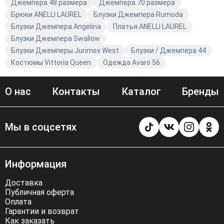
Джемпера 48 размера
Джемпера 70 размера
Брюки ANELLI LAUREL
Блузки Джемпера Rumoda
Блузки Джемпера Angelina
Платья ANELLI LAUREL
Блузки Джемпера Swallow
Блузки Джемперы Jurimex West
Блузки / Джемпера 44
Костюмы Vittoria Queen
Одежда Avaro 56
О нас
Контакты
Каталог
Бренды
Мы в соцсетях
Информация
Доставка
Публичная оферта
Оплата
Гарантии и возврат
Как заказать