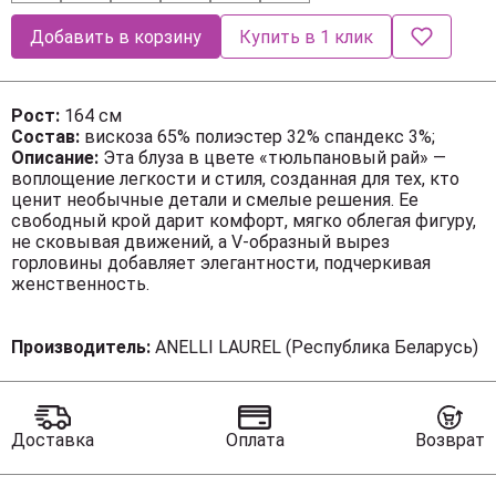
Добавить в корзину
Купить в 1 клик
Рост:
164 см
Состав:
вискоза 65% полиэстер 32% спандекс 3%;
Описание:
Эта блуза в цвете «тюльпановый рай» —
воплощение легкости и стиля, созданная для тех, кто
ценит необычные детали и смелые решения. Ее
свободный крой дарит комфорт, мягко облегая фигуру,
не сковывая движений, а V-образный вырез
горловины добавляет элегантности, подчеркивая
женственность.
Производитель:
ANELLI LAUREL (Республика Беларусь)
Короткий цельнокроеный рукав придает образу
динамичность и современность, делая силуэт еще
более выразительным. Асимметричный низ с кулиской
создает игривый объем, позволяя регулировать
Доставка
Оплата
Возврат
степень свободы и добавляя нотку неожиданности в
привычный образ.