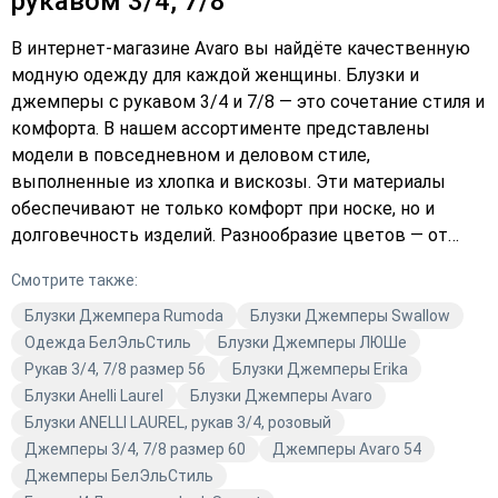
рукавом 3/4, 7/8
В интернет-магазине Avaro вы найдёте качественную
модную одежду для каждой женщины. Блузки и
джемперы с рукавом 3/4 и 7/8 — это сочетание стиля и
комфорта. В нашем ассортименте представлены
модели в повседневном и деловом стиле,
выполненные из хлопка и вискозы. Эти материалы
обеспечивают не только комфорт при носке, но и
долговечность изделий. Разнообразие цветов — от
классического белого до ярких и насыщенных
Смотрите также:
оттенков — позволяет каждой женщине подобрать
идеальный вариант для себя. Магазин Avaro следит за
Блузки Джемпера Rumoda
Блузки Джемперы Swallow
актуальными трендами и предлагает вам одежду,
Одежда БелЭльСтиль
Блузки Джемперы ЛЮШе
которая подчеркнёт вашу индивидуальность и станет
Рукав 3/4, 7/8 размер 56
Блузки Джемперы Erika
отличным дополнением к вашему гардеробу. Вы
Блузки Анelli Laurel
Блузки Джемперы Avaro
найдёте как повседневные модели для расслабленных
Блузки ANELLI LAUREL, рукав 3/4, розовый
образов, так и более строгие варианты для деловых
Джемперы 3/4, 7/8 размер 60
Джемперы Avaro 54
встреч. Создавайте стильные образы с Avaro!
Джемперы БелЭльСтиль