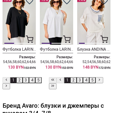
Футболка LARINI 089 черный
Футболка LARINI 089 белый
Блузка ANDINA CITY 3022-26 белый
Размеры:
Размеры:
Размеры:
54,56,58,60,62,64,66
54,56,58,60,62,64,66
52,54,56,58,60,62
130 BYN
130 BYN
148 BYN
153 BYN
153 BYN
172 BYN
1
2
3
4
5
1
2
3
4
5
Бренд Avaro: блузки и джемперы с