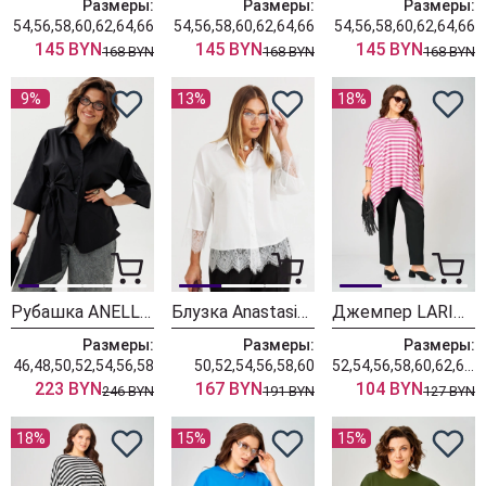
Размеры:
Размеры:
Размеры:
54,56,58,60,62,64,66
54,56,58,60,62,64,66
54,56,58,60,62,64,66
145 BYN
145 BYN
145 BYN
168 BYN
168 BYN
168 BYN
9%
13%
18%
Рубашка ANELLI LAUREL 1862 черный бант
Блузка Anastasia 1381 белый
Джемпер LARINI 212 розовый + белый
Размеры:
Размеры:
Размеры:
46,48,50,52,54,56,58
50,52,54,56,58,60
52,54,56,58,60,62,64,66,68,70
223 BYN
167 BYN
104 BYN
246 BYN
191 BYN
127 BYN
18%
15%
15%