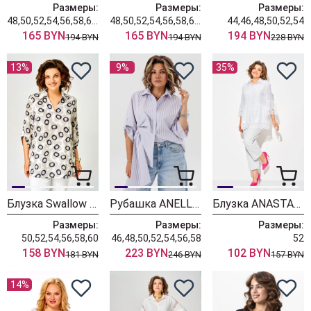
Размеры:
Размеры:
Размеры:
48,50,52,54,56,58,60,62
48,50,52,54,56,58,60,62
44,46,48,50,52,54
165 BYN
165 BYN
194 BYN
194 BYN
194 BYN
228 BYN
13%
9%
35%
Блузка Swallow 937 серая+принт квадраты
Рубашка ANELLI LAUREL 1862 лаванда бант
Блузка ANASTASIA MAK 1325 белый
Размеры:
Размеры:
Размеры:
50,52,54,56,58,60
46,48,50,52,54,56,58
52
158 BYN
223 BYN
102 BYN
181 BYN
246 BYN
157 BYN
14%