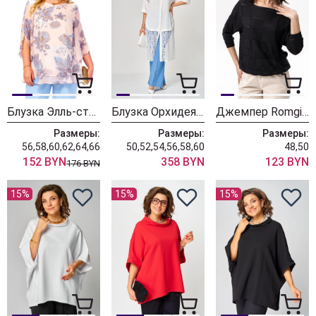
Блузка Элль-стиль 2213/21а бежево-голубой принт
Блузка ОрхидеяЛюкс 1708
Джемпер Romgil ТЗ476-5 черный
Размеры:
Размеры:
Размеры:
56,58,60,62,64,66
50,52,54,56,58,60
48,50
152 BYN
358 BYN
123 BYN
176 BYN
15%
15%
15%