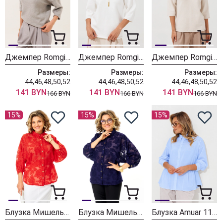
Джемпер Romgil РВ0464-ВИ5 серый меланж
Джемпер Romgil РВ0464-ВИ5 молочный
Джемпер Romgil РВ0464-ВИ5 ванильный
Размеры:
Размеры:
Размеры:
44,46,48,50,52
44,46,48,50,52
44,46,48,50,52
141 BYN
141 BYN
141 BYN
166 BYN
166 BYN
166 BYN
15%
15%
15%
Блузка Мишель Шик 802 красный
Блузка Мишель Шик 802 синий
Блузка Amuar 1134 голубой