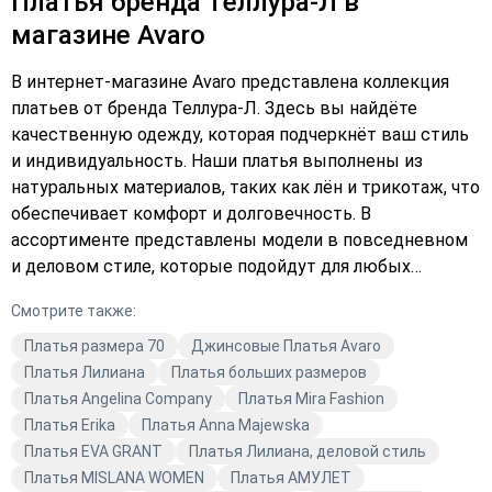
Платья бренда Теллура-Л в
магазине Avaro
В интернет-магазине Avaro представлена коллекция
платьев от бренда Теллура-Л. Здесь вы найдёте
качественную одежду, которая подчеркнёт ваш стиль
и индивидуальность. Наши платья выполнены из
натуральных материалов, таких как лён и трикотаж, что
обеспечивает комфорт и долговечность. В
ассортименте представлены модели в повседневном
и деловом стиле, которые подойдут для любых
ситуаций. Вы можете выбрать платье в синем или
Смотрите также:
жёлтом цвете, чтобы создать яркий и
запоминающийся образ. Коллекция платьев от Теллура-
Платья размера 70
Джинсовые Платья Avaro
Л в магазине Avaro — это сочетание качества, стиля и
Платья Лилиана
Платья больших размеров
актуальных трендов. Подчеркните свою
Платья Angelina Company
Платья Mira Fashion
индивидуальность с помощью нашей одежды. В Avaro
Платья Erika
Платья Anna Majewska
вы найдёте не только платья, но и другие элементы
Платья EVA GRANT
Платья Лилиана, деловой стиль
гардероба, которые помогут вам создать гармоничный
Платья MISLANA WOMEN
Платья АМУЛЕТ