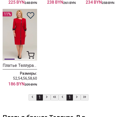
225 BYN
238 BYN
234 BYN
248 BYN
261 BYN
258 BYN
11%
Платье Теллура-Л 1701.02
Размеры:
52,54,56,58,60
186 BYN
209 BYN
1
1