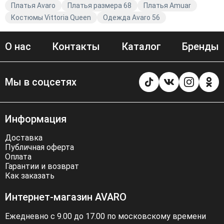
образ. Мы следим за модными тенденциями и
Платья Avaro
Платья размера 68
Платья Amuar
предлагаем вам только качественную одежду, которая
Костюмы Vittoria Queen
Одежда Avaro 56
будет радовать вас своим внешним видом и
удобством. Платья от Теллура-Л — это отличный выбор
О нас
Контакты
Каталог
Бренды
для тех, кто ценит стиль, качество и комфорт.
Мы в соцсетях
Информация
Доставка
Публичная оферта
Оплата
Гарантии и возврат
Как заказать
Интернет-магазин AVARO
Ежедневно с 9.00 до 17.00 по московскому времени