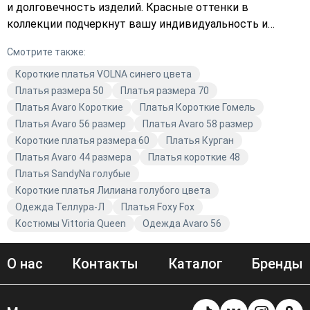
и долговечность изделий. Красные оттенки в
коллекции подчеркнут вашу индивидуальность и
станут ярким акцентом в вашем образе. В магазине
Смотрите также:
Avaro мы следим за трендами и предлагаем вам только
качественную и модную одежду. Создавайте стильные
Короткие платья VOLNA синего цвета
образы с короткими платьями от Теллура-Л и будьте в
Платья размера 50
Платья размера 70
центре внимания.
Платья Avaro Короткие
Платья Короткие Гомель
Платья Avaro 56 размер
Платья Avaro 58 размер
Короткие платья размера 60
Платья Курган
Платья Avaro 44 размера
Платья короткие 48
Платья SandyNa голубые
Короткие платья Лилиана голубого цвета
Одежда Теллура-Л
Платья Foxy Fox
Костюмы Vittoria Queen
Одежда Avaro 56
О нас
Контакты
Каталог
Бренды