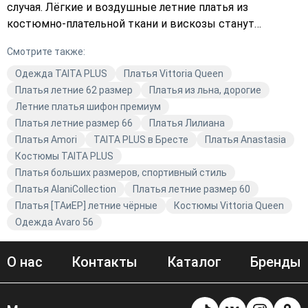
случая. Лёгкие и воздушные летние платья из
костюмно-плательной ткани и вискозы станут
отличным дополнением к вашему гардеробу. Яркие
Смотрите также:
цвета, такие как жёлтый и красный, придадут вашему
образу особую индивидуальность и стиль. В Avaro мы
Одежда TAITA PLUS
Платья Vittoria Queen
стремимся предложить вам не только модную одежду,
Платья летние 62 размер
Платья из льна, дорогие
но и уверенность в каждом шаге. Откройте для себя
Летние платья шифон премиум
новые тренды и создайте свой неповторимый образ с
Платья летние размер 66
Платья Лилиана
TAITA PLUS.
Платья Amori
TAITA PLUS в Бресте
Платья Anastasia
Костюмы TAITA PLUS
Платья больших размеров, спортивный стиль
Платья AlaniCollection
Платья летние размер 60
Платья [ТАиЕР] летние чёрные
Костюмы Vittoria Queen
Одежда Avaro 56
О нас
Контакты
Каталог
Бренды