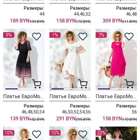
Размеры:
Размеры:
Размеры:
44
44,46,52
46,48
189 BYN
158 BYN
309 BYN
199 BYN
170 BYN
311 BYN
9%
1%
7%
Платье ЕвроМода 499
Платье ЕвроМода 456
Платье ЕвроМода 454 розовый
Размеры:
Размеры:
Размеры:
46,48,50,54
46,50,52,54,56
56
139 BYN
291 BYN
158 BYN
152 BYN
295 BYN
170 BYN
10%
10%
22%