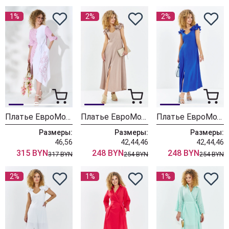
1%
2%
2%
Платье ЕвроМода 730 розовая полоса + белый
Платье ЕвроМода 724 пыльная роза
Платье ЕвроМода 724 синий
Размеры:
Размеры:
Размеры:
46,56
42,44,46
42,44,46
315 BYN
248 BYN
248 BYN
317 BYN
254 BYN
254 BYN
2%
1%
1%