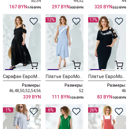
50,54
44,52
44
167 BYN
297 BYN
320 BYN
178 BYN
300 BYN
322 BYN
12%
17%
Сарафан ЕвроМода 524 черный
Платье ЕвроМода 521
Платье ЕвроМода 519
Размеры:
Размеры:
Размеры:
46,48,50,52,54,56
52
46
339 BYN
111 BYN
83 BYN
126 BYN
100 BYN
1%
6%
26%