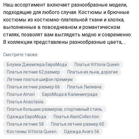
Наш ассортимент включает разнообразные модели,
подходящие для любого случая. Костюмы и брючные
костюмы из костюмно-плательной ткани и хлопка,
выполненные в повседневном и романтическом
стилях, позволят вам выглядеть модно и современно.
В коллекции представлены разнообразные цвета,
включая розовый и другие яркие оттенки. Вы сможете
Смотрите также:
подобрать идеальный наряд для любого мероприятия.
Магазин Avaro предлагает не только модную одежду, но
Блузки Джемпера ЕвроМода
Платья Vittoria Queen
и гарантирует высокое качество каждого изделия.
Платья летние 62 размер
Платья из льна, дорогие
Наши модели подчеркнут вашу индивидуальность и
Летние платья шифон премиум
помогут создать неповторимый образ. Откройте для
Платья летние размер 66
Платья Лилиана
себя мир моды с Avaro!
Платья Amori
ЕвроМода в Калининграде
Платья Anastasia
Платья больших размеров, спортивный стиль
Одежда ЕвроМода
Платья AlaniCollection
Платья летние 58
Платья летние размер 60
Костюмы Vittoria Queen
Одежда Avaro 56