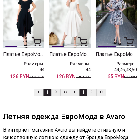
Платье ЕвроМода 452 черный
Платье ЕвроМода 452 белый
Платье ЕвроМода 145 серый
Размеры:
Размеры:
Размеры:
44
44
44,46,48,50
126 BYN
126 BYN
65 BYN
140 BYN
140 BYN
83 BYN
1
1
Летняя одежда ЕвроМода в Avaro
В интернет-магазине Avaro вы найдёте стильную и
качественную летнюю одежду от бренда ЕвроМода.