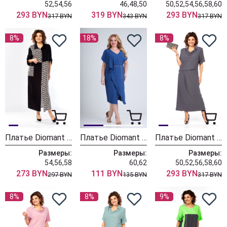
52,54,56
46,48,50
50,52,54,56,58,60
293 BYN
319 BYN
293 BYN
317 BYN
343 BYN
317 BYN
8%
18%
8%
Платье Diomant 2155 черный
Платье Diomant 1658 джинс
Платье Diomant 2079/графит
Размеры:
Размеры:
Размеры:
54,56,58
60,62
50,52,56,58,60
273 BYN
111 BYN
293 BYN
297 BYN
135 BYN
317 BYN
8%
8%
9%