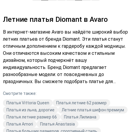
Летние платья Diomant в Avaro
В интернет-магазине Avaro вы найдёте широкий выбор
летних платьев от бренда Diomant. Эти платья станут
отличным дополнением к гардеробу каждой модницы.
Они отличаются высоким качеством и стильным
дизайном, который подчеркнёт вашу
индивидуальность. Бренд Diomant предлагает
разнообразные модели: от повседневных до
праздничных. Вы сможете подобрать платье для
любого случая. Материалы, из которых изготовлены
Смотрите также:
эти платья, обеспечивают комфорт и долговечность.
Вискоза и костюмно-плательная ткань — это только
Платья Vittoria Queen
Платья летние 62 размер
некоторые из материалов, которые используются для
Платья из льна, дорогие
Летние платья шифон премиум
создания этих прекрасных нарядов. Летние платья
Платья летние размер 66
Платья Лилиана
Diomant представлены в разнообразных цветах,
Платья Amori
Платья Anastasia
включая зелёный и другие яркие оттенки. Они станут
Платья больших размеров, спортивный стиль