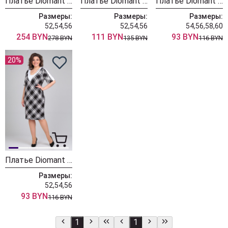
Платье Diomant 2055 синий джинс
Платье Diomant 1965 синий
Платье Diomant 1960 голубой
Размеры:
Размеры:
Размеры:
52,54,56
52,54,56
54,56,58,60
254 BYN
111 BYN
93 BYN
278 BYN
135 BYN
116 BYN
20%
Платье Diomant 1871
Размеры:
52,54,56
93 BYN
116 BYN
1
1