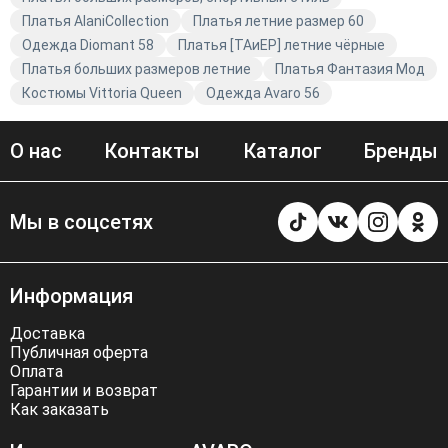
отличным выбором для жарких дней и летних
Платья AlaniCollection
Платья летние размер 60
вечеринок. Не упустите возможность обновить свой
Одежда Diomant 58
Платья [ТАиЕР] летние чёрные
гардероб с помощью стильной и качественной одежды
Платья больших размеров летние
Платья Фантазия Мод
от бренда Diomant.
Костюмы Vittoria Queen
Одежда Avaro 56
О нас
Контакты
Каталог
Бренды
Мы в соцсетях
Информация
Доставка
Публичная оферта
Оплата
Гарантии и возврат
Как заказать