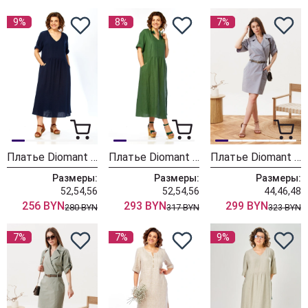
9%
8%
7%
Платье Diomant 2182 синий
Платье Diomant 2172 зеленый
Платье Diomant 2176 серо-голубой
Размеры:
Размеры:
Размеры:
52,54,56
52,54,56
44,46,48
256 BYN
293 BYN
299 BYN
280 BYN
317 BYN
323 BYN
7%
7%
9%