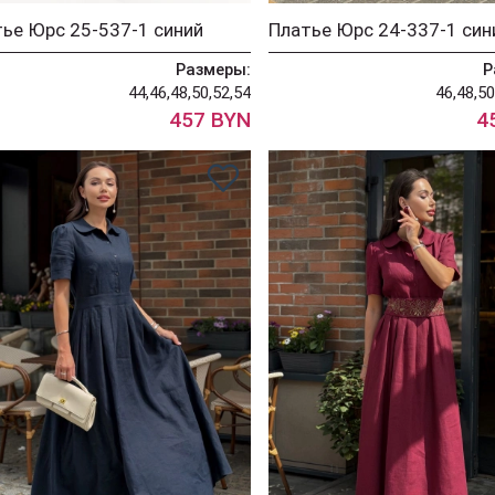
ье Юрс 25-537-1 синий
Размеры:
Р
44,46,48,50,52,54
46,48,50
457 BYN
4