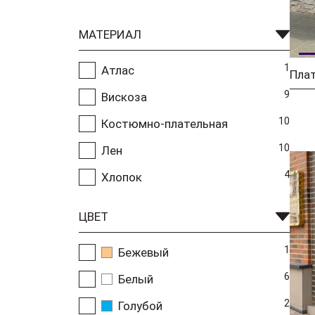
МАТЕРИАЛ
1
Атлас
Плат
9
Вискоза
10
Костюмно-плательная
10
Лен
4
Хлопок
ЦВЕТ
1
Бежевый
6
Белый
2
Голубой