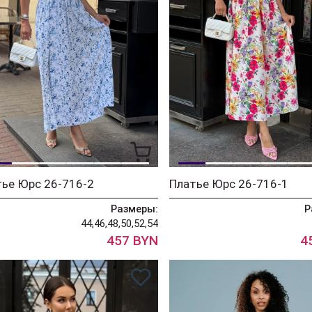
ье Юрс 26-716-2
Платье Юрс 26-716-1
Размеры:
Р
44,46,48,50,52,54
457 BYN
4