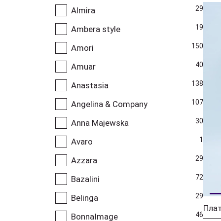
29
Almira
19
Ambera style
150
Amori
40
Amuar
138
Anastasia
107
Angelina & Company
30
Anna Majewska
1
Avaro
29
Azzara
72
Bazalini
29
Belinga
46
BonnaImage