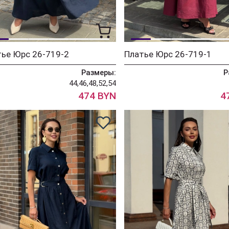
ье Юрс 26-719-2
Платье Юрс 26-719-1
Размеры:
Р
44,46,48,52,54
474 BYN
4