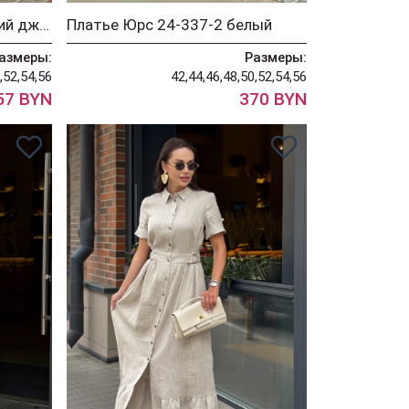
Платье Юрс 24-337-1 синий джинс
Платье Юрс 24-337-2 белый
азмеры:
Размеры:
,52,54,56
42,44,46,48,50,52,54,56
57 BYN
370 BYN