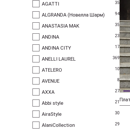
35
AGATTI
94
ALGRANDA (Новелла Шарм)
35
ANASTASIA MAK
23
ANDINA
17
ANDINA CITY
369
ANELLI LAUREL
10
ATELERO
8
AVENUE
27
AXXA
Плат
21
Abbi style
30
AiraStyle
29
AlaniCollection