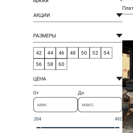
Брюки
Плат
АКЦИИ
РАЗМЕРЫ
42
44
46
48
50
52
54
56
58
60
ЦЕНА
От
До
204
492