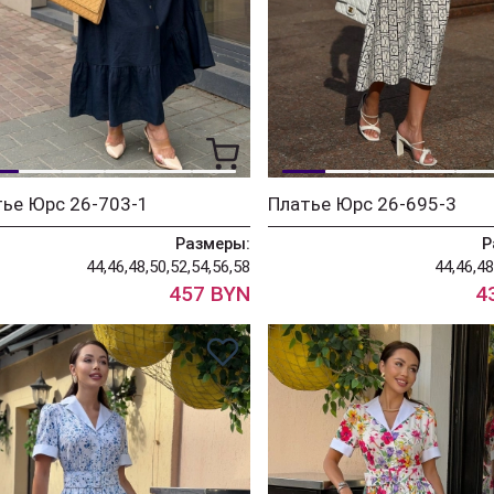
ье Юрс 26-703-1
Платье Юрс 26-695-3
Размеры:
Р
44,46,48,50,52,54,56,58
44,46,48
457 BYN
4