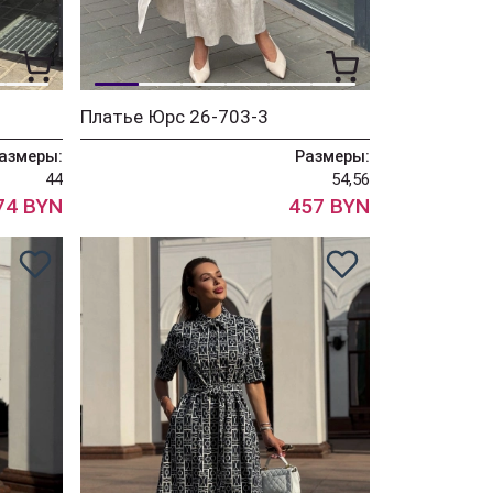
Платье Юрс 26-703-3
азмеры:
Размеры:
44
54,56
74 BYN
457 BYN