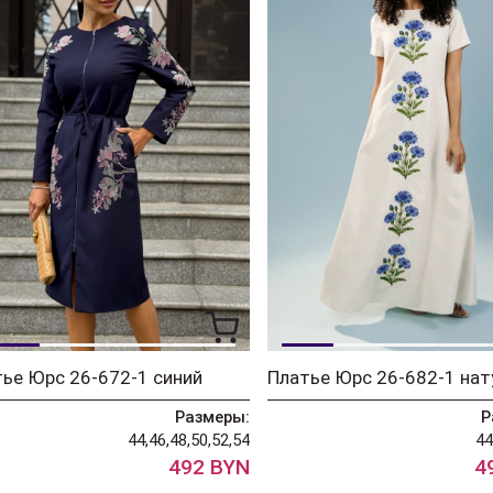
ье Юрс 26-672-1 синий
Размеры:
Р
44,46,48,50,52,54
44
492 BYN
4