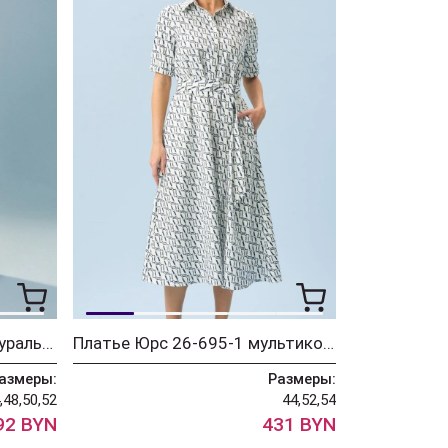
Платье Юрс 26-682-1 натуральный
Платье Юрс 26-695-1 мультиколор
азмеры:
Размеры:
,48,50,52
44,52,54
92 BYN
431 BYN