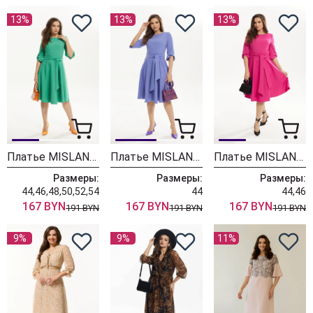
13%
13%
13%
Платье MISLANA WOMEN 4103 зелень
Платье MISLANA WOMEN 4103 сирень
Платье MISLANA WOMEN 4103 фуксия
Размеры:
Размеры:
Размеры:
44,46,48,50,52,54
44
44,46
167 BYN
167 BYN
167 BYN
191 BYN
191 BYN
191 BYN
9%
9%
11%