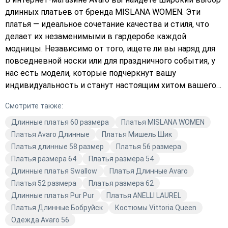
длинных платьев от бренда MISLANA WOMEN. Эти
платья — идеальное сочетание качества и стиля, что
делает их незаменимыми в гардеробе каждой
модницы. Независимо от того, ищете ли вы наряд для
повседневной носки или для праздничного события, у
нас есть модели, которые подчеркнут вашу
индивидуальность и станут настоящим хитом вашего
гардероба. Костюмно-плательные и шифоновые ткани
Смотрите также:
обеспечивают комфорт и лёгкость, а разнообразие
стилей — от повседневного до праздничного —
Длинные платья 60 размера
Платья MISLANA WOMEN
позволяет каждой женщине найти свой идеальный
Платья Avaro Длинные
Платья Мишель Шик
образ. Яркие цвета и нежные розовые оттенки
Платья длинные 58 размер
Платья 56 размера
добавят яркости и женственности вашему образу.
Платья размера 64
Платья размера 54
Бренд MISLANA WOMEN известен своим вниманием к
Длинные платья Swallow
Платья Длинные Avaro
деталям и использованием только
Платья 52 размера
Платья размера 62
высококачественных материалов. Каждая модель —
Длинные платья Pur Pur
Платья ANELLI LAUREL
это результат тщательной работы дизайнеров и
Платья Длинные Бобруйск
Костюмы Vittoria Queen
мастеров, что гарантирует не только безупречный
Одежда Avaro 56