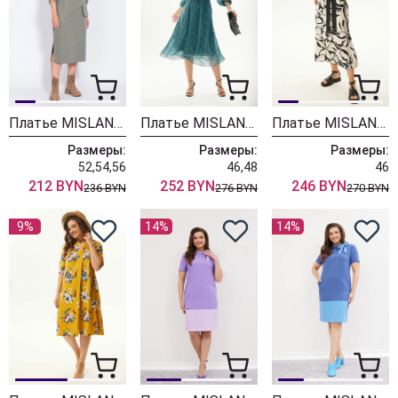
Платье MISLANA WOMEN А862 олива
Платье MISLANA WOMEN 970
Платье MISLANA WOMEN А954
Размеры:
Размеры:
Размеры:
52,54,56
46,48
46
212 BYN
252 BYN
246 BYN
236 BYN
276 BYN
270 BYN
9%
14%
14%