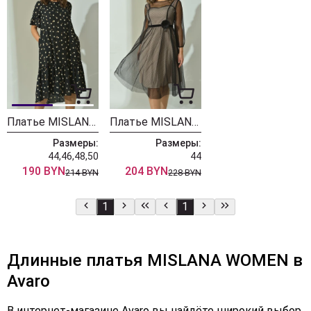
Платье MISLANA WOMEN 537
Платье MISLANA WOMEN 499
Размеры:
Размеры:
44,46,48,50
44
190 BYN
204 BYN
214 BYN
228 BYN
1
1
Длинные платья MISLANA WOMEN в
Avaro
В интернет-магазине Avaro вы найдёте широкий выбор