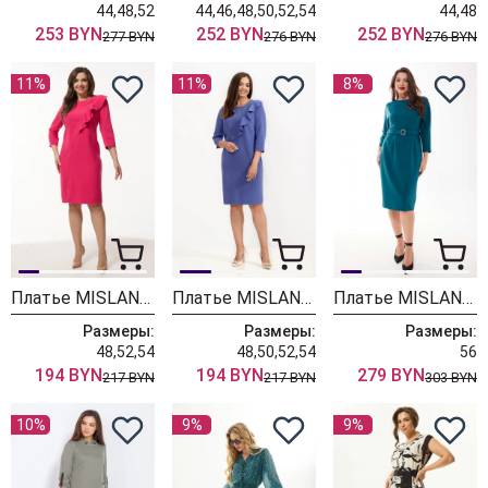
44,48,52
44,46,48,50,52,54
44,48
253 BYN
252 BYN
252 BYN
277 BYN
276 BYN
276 BYN
11%
11%
8%
Платье MISLANA WOMEN А802 фуксия
Платье MISLANA WOMEN А802 синий
Платье MISLANA WOMEN A1009 бирюза
Размеры:
Размеры:
Размеры:
48,52,54
48,50,52,54
56
194 BYN
194 BYN
279 BYN
217 BYN
217 BYN
303 BYN
10%
9%
9%