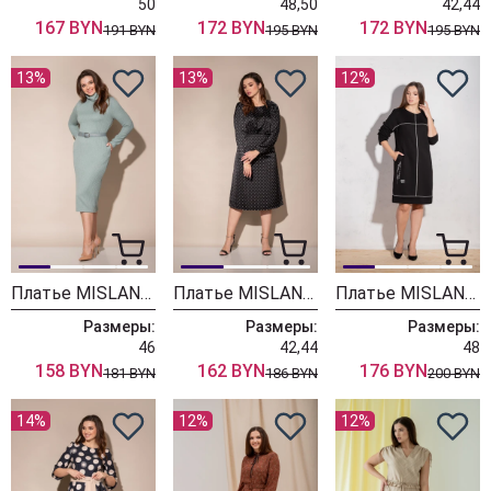
50
48,50
42,44
167 BYN
172 BYN
172 BYN
191 BYN
195 BYN
195 BYN
13%
13%
12%
Платье MISLANA WOMEN 6252/1
Платье MISLANA WOMEN 723
Платье MISLANA WOMEN 628
Размеры:
Размеры:
Размеры:
46
42,44
48
158 BYN
162 BYN
176 BYN
181 BYN
186 BYN
200 BYN
14%
12%
12%