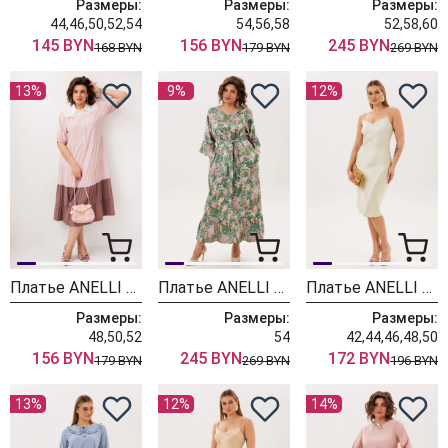
Размеры:
Размеры:
Размеры:
44,46,50,52,54
54,56,58
52,58,60
145 BYN
156 BYN
245 BYN
168 BYN
179 BYN
269 BYN
13%
9%
12%
Платье ANELLI LAUREL 1847 черничное мороженое
Платье ANELLI LAUREL 1822 акация в саду
Платье ANELLI LAUREL 1823 жемчужный нектар
Размеры:
Размеры:
Размеры:
48,50,52
54
42,44,46,48,50
156 BYN
245 BYN
172 BYN
179 BYN
269 BYN
196 BYN
13%
12%
14%