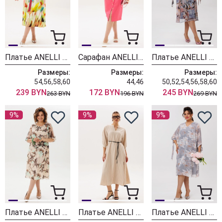
Платье ANELLI LAUREL 1857 розовые цветы
Сарафан ANELLI LAUREL 1567 коралловый риф
Платье ANELLI LAUREL 1898 пепельные бабочки
Размеры:
Размеры:
Размеры:
54,56,58,60
44,46
50,52,54,56,58,60
239 BYN
172 BYN
245 BYN
263 BYN
196 BYN
269 BYN
9%
9%
9%
Платье ANELLI LAUREL 1813 мятный цветок
Платье ANELLI LAUREL 1846 песочная фея
Платье ANELLI LAUREL 1898 пепельный цветок