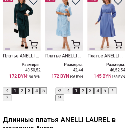
Платье ANELLI LAUREL 1832 глубоководный зеленый
Платье ANELLI LAUREL 1555 небесный цвет
Платье ANELLI LAUREL 1836 виноградный туман
Размеры:
Размеры:
Размеры:
48,50,52
42,44
46,52,54
172 BYN
172 BYN
145 BYN
196 BYN
196 BYN
168 BYN
1
2
3
4
5
1
2
3
4
5
Длинные платья ANELLI LAUREL в