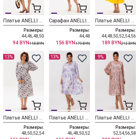
Платье ANELLI LAUREL 1865 лаймовый коктейль
Сарафан ANELLI LAUREL 1867 туман
Платье ANELLI LAUREL 1866 еллоу сан
Размеры:
Размеры:
Размеры:
44,46,48,50
44,48
44,48,50,52,54,56
94 BYN
156 BYN
189 BYN
118 BYN
179 BYN
213 BYN
13%
13%
9%
Платье ANELLI LAUREL 1860 попурри
Платье ANELLI LAUREL 1859 сирень
Платье ANELLI LAUREL 1657 пудровый сад
Размеры:
Размеры:
Размеры:
48,50,52,54
46,48,50,52
52,54,56,58