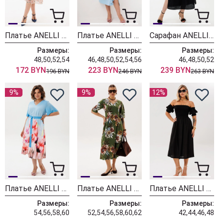
Платье ANELLI LAUREL 1882 английский сад
Платье ANELLI LAUREL 1796 голубая волна
Сарафан ANELLI LAUREL 1889 черный элегантный
Размеры:
Размеры:
Размеры:
48,50,52,54
46,48,50,52,54,56
46,48,50,52
172 BYN
223 BYN
239 BYN
196 BYN
246 BYN
263 BYN
9%
9%
12%
Платье ANELLI LAUREL 1857 голубые цветы
Платье ANELLI LAUREL 1851 дрим гарден
Платье ANELLI LAUREL 1632 блэк лэйди
Размеры:
Размеры:
Размеры:
54,56,58,60
52,54,56,58,60,62
42,44,46,48