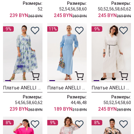
Размеры:
Размеры:
Размеры:
52
52,54,56,58,60
50,52,56,58,60,62
239 BYN
245 BYN
245 BYN
263 BYN
269 BYN
269 BYN
9%
11%
9%
Платье ANELLI LAUREL 1897 васильки
Платье ANELLI LAUREL 1878 голубая фантазия
Платье ANELLI LAUREL 1846 белоснежная фея
Размеры:
Размеры:
Размеры:
54,56,58,60,62
44,46,48
50,52,54,58,60
239 BYN
189 BYN
245 BYN
263 BYN
213 BYN
269 BYN
8%
9%
8%