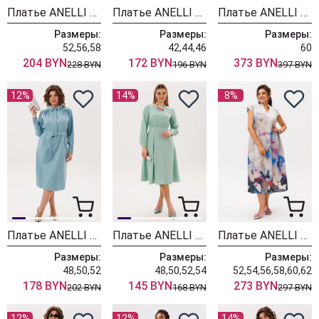
Платье ANELLI LAUREL 061 маренго
Платье ANELLI LAUREL 1555 солнечное
Платье ANELLI LAUREL 1610 спящая красавица
Размеры:
Размеры:
Размеры:
52,56,58
42,44,46
60
204 BYN
172 BYN
373 BYN
228 BYN
196 BYN
397 BYN
12%
14%
8%
Платье ANELLI LAUREL 1834 ледяное сердце
Платье ANELLI LAUREL 1836 дымчатый нефрит
Платье ANELLI LAUREL 1424-1 анютины глазки
Размеры:
Размеры:
Размеры:
48,50,52
48,50,52,54
52,54,56,58,60,62
178 BYN
145 BYN
273 BYN
202 BYN
168 BYN
297 BYN
12%
12%
14%