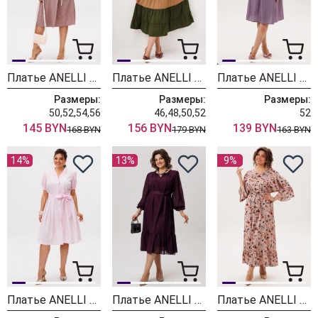
Платье ANELLI LAUREL 1708-1 соя
Платье ANELLI LAUREL 1847 овсяное печенье
Платье ANELLI LAUREL 1820 синий бант
Размеры:
Размеры:
Размеры:
50,52,54,56
46,48,50,52
52
145 BYN
156 BYN
139 BYN
168 BYN
179 BYN
163 BYN
14%
13%
9%
Платье ANELLI LAUREL 1700 белоснежка
Платье ANELLI LAUREL 1635 чернослив
Платье ANELLI LAUREL 1822 листья и ягоды