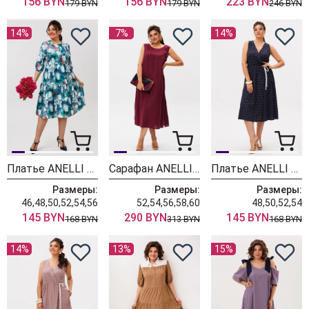
156 BYN
156 BYN
223 BYN
179 BYN
179 BYN
246 BYN
14%
7%
14%
Платье ANELLI LAUREL 1649-1 колокольчики
Сарафан ANELLI LAUREL 1472 вишневый сумрак
Платье ANELLI LAUREL 1708-1 чия
Размеры:
Размеры:
Размеры:
46,48,50,52,54,56
52,54,56,58,60
48,50,52,54
145 BYN
290 BYN
145 BYN
168 BYN
313 BYN
168 BYN
14%
13%
15%