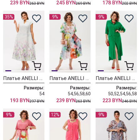
239 BYN
245 BYN
178 BYN
263 BYN
269 BYN
202 BYN
35%
9%
9%
Платье ANELLI LAUREL 1424-1 лавандовый аромат
Платье ANELLI LAUREL 1857 цветные цветы
Платье ANELLI LAUREL 1902 малахитовый сон
Размеры:
Размеры:
Размеры:
54
54,56,58,60
50,52,54,56,58
193 BYN
239 BYN
223 BYN
297 BYN
263 BYN
246 BYN
9%
12%
9%