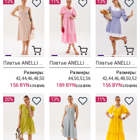
13%
11%
13%
Платье ANELLI LAUREL 1867 льняной цвет
Платье ANELLI LAUREL 1866 пинк сан
Платье ANELLI LAUREL 1644 мимоза
Размеры:
Размеры:
Размеры:
42,44,46,48,50
44,50,52,56
42,44,46,48,50,52
156 BYN
189 BYN
156 BYN
179 BYN
213 BYN
179 BYN
20%
13%
11%