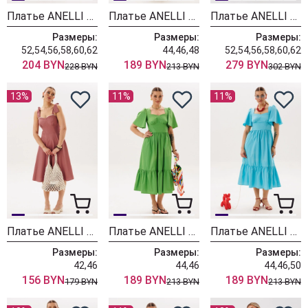
Платье ANELLI LAUREL 062 горный хрусталь
Платье ANELLI LAUREL 1878 мятная феерия
Платье ANELLI LAUREL 1541 лесная тень
Размеры:
Размеры:
Размеры:
52,54,56,58,60,62
44,46,48
52,54,56,58,60,62
204 BYN
189 BYN
279 BYN
228 BYN
213 BYN
302 BYN
13%
11%
11%
Платье ANELLI LAUREL 1867 лантановый
Платье ANELLI LAUREL 1866 грин сан
Платье ANELLI LAUREL 1866 блу сан
Размеры:
Размеры:
Размеры:
42,46
44,46
44,46,50
156 BYN
189 BYN
189 BYN
179 BYN
213 BYN
213 BYN