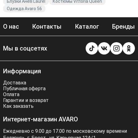
одеждой от Avaro.
Блузки Анelli Laurel
Костюмы Vittoria Queen
Одежда Avaro 56
О нас
Контакты
Каталог
Бренды
Мы в соцсетях
Информация
Доставка
Публичная оферта
Оплата
Гарантии и возврат
Как заказать
Интернет-магазин AVARO
Ежедневно с 9.00 до 17.00 по московскому времени
Беларусь, г. Брест . ул. Карьерная 12А/1