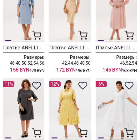
Платье ANELLI LAUREL 1773 незабудка
Платье ANELLI LAUREL 1823 медовый нектар
Платье ANELLI LAUREL 1836 дымчатая роза
Размеры:
Размеры:
Размеры:
46,48,50,52,54,56
42,44,46,48,50
46,52,54
156 BYN
172 BYN
145 BYN
179 BYN
196 BYN
168 BYN
11%
12%
6%