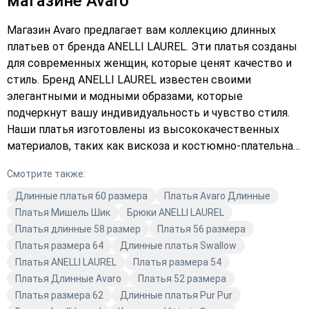
магазине Avaro
Магазин Avaro предлагает вам коллекцию длинных
платьев от бренда ANELLI LAUREL. Эти платья созданы
для современных женщин, которые ценят качество и
стиль. Бренд ANELLI LAUREL известен своими
элегантными и модными образами, которые
подчеркнут вашу индивидуальность и чувство стиля.
Наши платья изготовлены из высококачественных
материалов, таких как вискоза и костюмно-плательная
ткань. Они идеально подходят для повседневного
Смотрите также:
ношения, а также для праздничных мероприятий.
Разнообразие цветов позволяет каждой женщине
Длинные платья 60 размера
Платья Avaro Длинные
найти свой идеальный оттенок. Длинные платья ANELLI
Платья Мишель Шик
Брюки ANELLI LAUREL
LAUREL — это не только комфорт и качество, но и
Платья длинные 58 размер
Платья 56 размера
актуальные тренды. Они станут отличным
Платья размера 64
Длинные платья Swallow
дополнением к вашему гардеробу и помогут создать
Платья ANELLI LAUREL
Платья размера 54
неповторимый образ. Не упустите возможность
Платья Длинные Avaro
Платья 52 размера
обновить свой гардероб качественной модной
Платья размера 62
Длинные платья Pur Pur