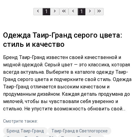
1
1
Одежда Таир-Гранд серого цвета:
стиль и качество
Бренд Таир-Гранд известен своей качественной и
модной одеждой. Серый цвет — это классика, которая
всегда актуальна. Выберите в каталоге одежду Таир-
Гранд серого цвета и подчеркните свой стиль. Одежда
Таир-Гранд отличается высоким качеством и
продуманным дизайном. Каждая деталь продумана до
мелочей, чтобы вы чувствовали себя уверенно и
стильно. Не упустите возможность обновить свой
гардероб качественной одеждой от Таир-Гранд.
Смотрите также:
Оформите заказ прямо сейчас и получите свою новую
любимую вещь. Подберите платье или верхнюю
Бренд Таир-Гранд
Таир-Гранд в Светлогорске