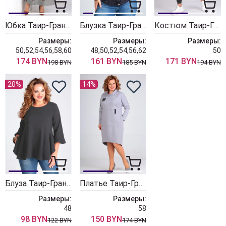
Юбка Таир-Гранд 6012
Блузка Таир-Гранд 62437 т.синий
Костюм Таир-Гранд 2024 серый
Размеры:
Размеры:
Размеры:
50,52,54,56,58,60
48,50,52,54,56,62
50
174 BYN
161 BYN
171 BYN
198 BYN
185 BYN
194 BYN
20%
14%
Блуза Таир-Гранд 62351 графит
Платье Таир-Гранд 6541 серый
Размеры:
Размеры:
48
58
98 BYN
150 BYN
122 BYN
174 BYN