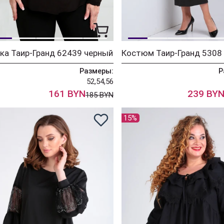
ка Таир-Гранд 62439 черный
Размеры:
Р
52,54,56
161 BYN
239 BY
185 BYN
15%