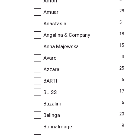
Amori
28
Amuar
51
Anastasia
18
Angelina & Company
15
Anna Majewska
3
Avaro
25
Azzara
5
BARTI
17
BLISS
6
Bazalini
20
Belinga
9
BonnaImage