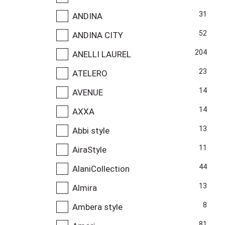
31
ANDINA
52
ANDINA CITY
204
ANELLI LAUREL
23
ATELERO
14
AVENUE
14
AXXA
13
Abbi style
11
AiraStyle
44
AlaniCollection
13
Almira
8
Ambera style
81