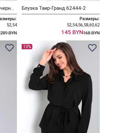
Костюм Таир-Гранд 4009 черный
Блузка Таир-Гранд 62444-2
азмеры:
Размеры:
52,54
52,54,56,58,60,62
N
145 BYN
289 BYN
168 BYN
13%