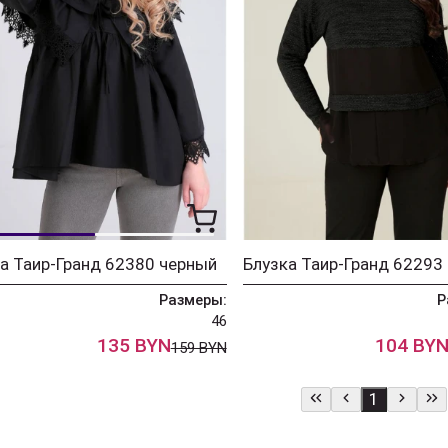
а Таир-Гранд 62380 черный
Блузка Таир-Гранд 62293
Размеры:
Р
46
135 BYN
104 BY
159 BYN
1