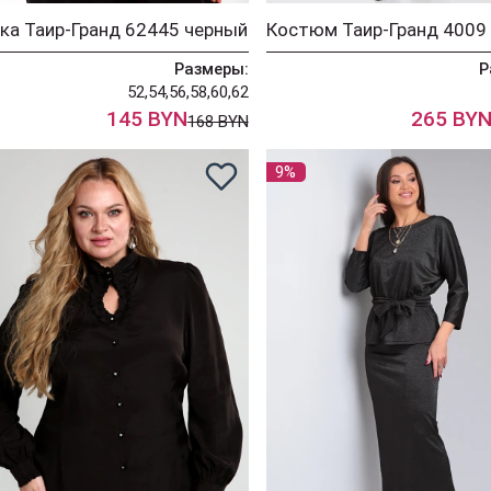
ка Таир-Гранд 62445 черный
Размеры:
Р
52,54,56,58,60,62
145 BYN
265 BY
168 BYN
9%