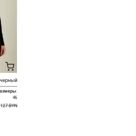
 черный
азмеры:
46
N
127 BYN