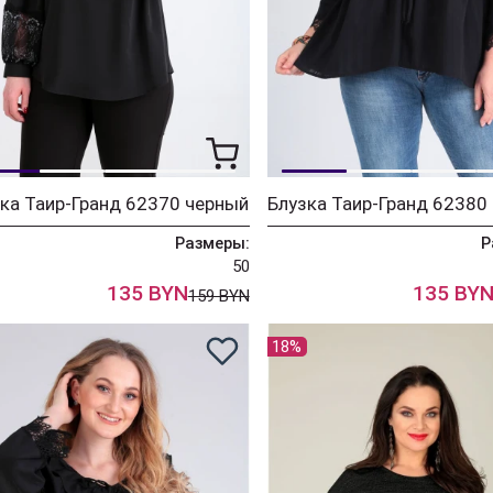
ка Таир-Гранд 62370 черный
Размеры:
Р
50
135 BYN
135 BY
159 BYN
18%