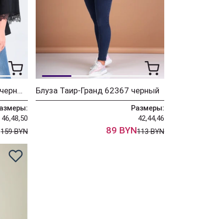
Блузка Таир-Гранд 62380 черный полоска
Блуза Таир-Гранд 62367 черный
азмеры:
Размеры:
46,48,50
42,44,46
N
89 BYN
159 BYN
113 BYN