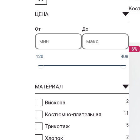
Кос
ЦЕНА
От
До
6%
120
408
МАТЕРИАЛ
2
Вискоза
11
Костюмно-плательная
5
Трикотаж
2
Хлопок