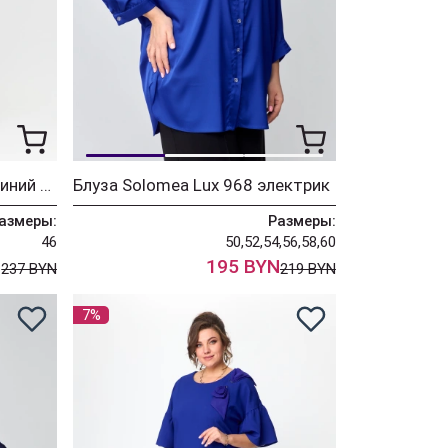
Платье Solomea Lux 790 синий + розовый
Блуза Solomea Lux 968 электрик
азмеры:
Размеры:
46
50,52,54,56,58,60
N
195 BYN
237 BYN
219 BYN
7%