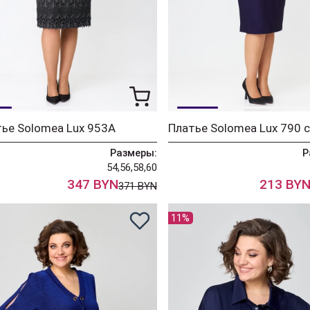
ье Solomea Lux 953А
Размеры:
Р
54,56,58,60
347 BYN
213 BY
371 BYN
11%