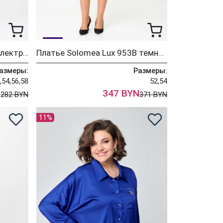
Платье Solomea Lux 974 электрик
Платье Solomea Lux 953В темно-синий с пурпурным
азмеры:
Размеры:
,54,56,58
52,54
N
347 BYN
282 BYN
371 BYN
11%