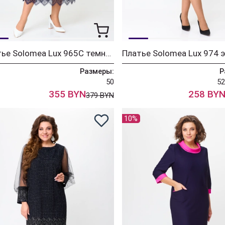
Платье Solomea Lux 965С темно-синий
Размеры:
Р
50
52
355 BYN
258 BY
379 BYN
10%