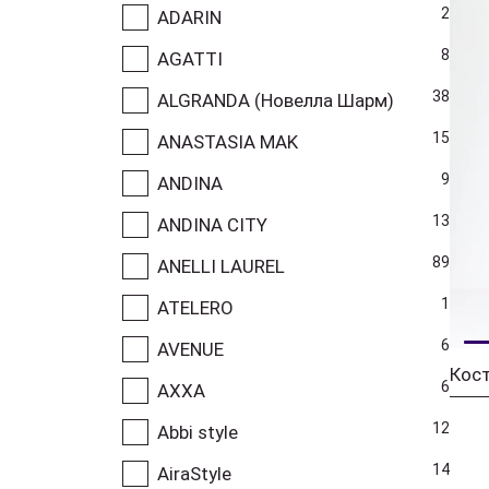
2
ADARIN
8
AGATTI
38
ALGRANDA (Новелла Шарм)
15
ANASTASIA MAK
9
ANDINA
13
ANDINA CITY
89
ANELLI LAUREL
1
ATELERO
6
AVENUE
Кост
6
AXXA
12
Abbi style
14
AiraStyle