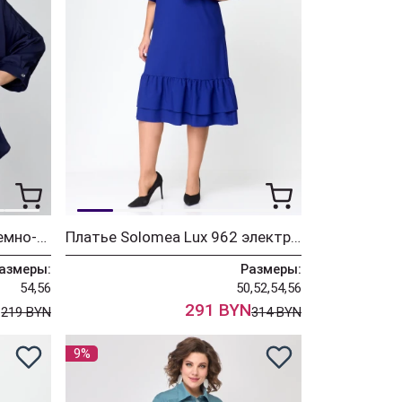
Жакет Solomea Lux 942 темно-синий
Платье Solomea Lux 962 электрик (с бантом)
азмеры:
Размеры:
54,56
50,52,54,56
N
291 BYN
219 BYN
314 BYN
9%