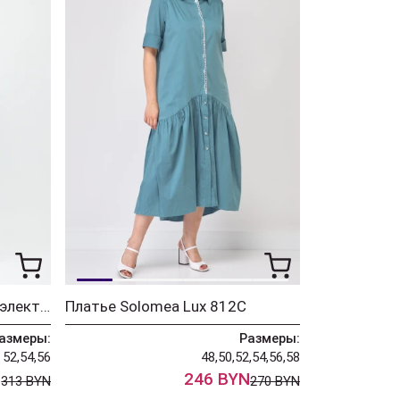
Костюм Solomea Lux 949 электрик
Платье Solomea Lux 812C
азмеры:
Размеры:
52,54,56
48,50,52,54,56,58
N
246 BYN
313 BYN
270 BYN