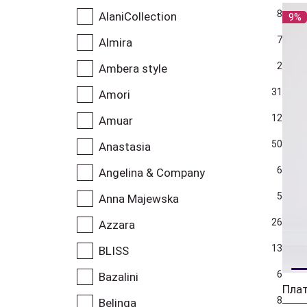
8
AlaniCollection
9%
7
Almira
2
Ambera style
31
Amori
12
Amuar
50
Anastasia
6
Angelina & Company
5
Anna Majewska
26
Azzara
13
BLISS
6
Bazalini
Плат
8
Belinga