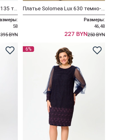
Костюм Solomea Lux 951-135 темно-синий
Платье Solomea Lux 630 темно-синий
азмеры:
Размеры:
58
46,48
N
227 BYN
395 BYN
250 BYN
6%