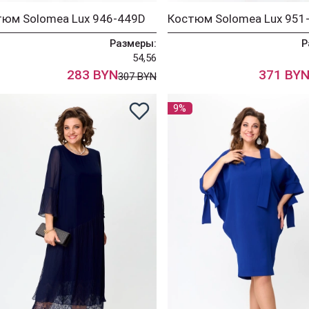
тюм Solomea Lux 946-449D
Размеры:
Р
54,56
283 BYN
371 BY
307 BYN
9%