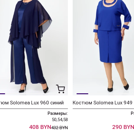
юм Solomea Lux 960 синий
Размеры:
Р
50,54,58
408 BYN
290 BY
432 BYN