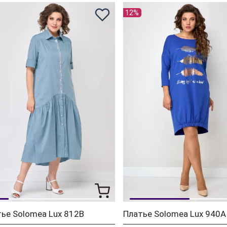
12%
ье Solomea Lux 812B