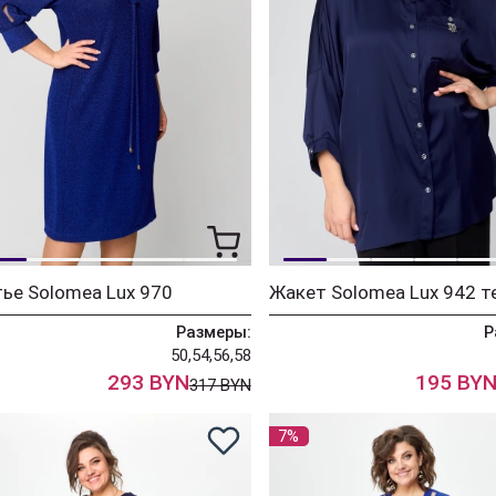
ье Solomea Lux 970
Размеры:
Р
50,54,56,58
293 BYN
195 BY
317 BYN
7%