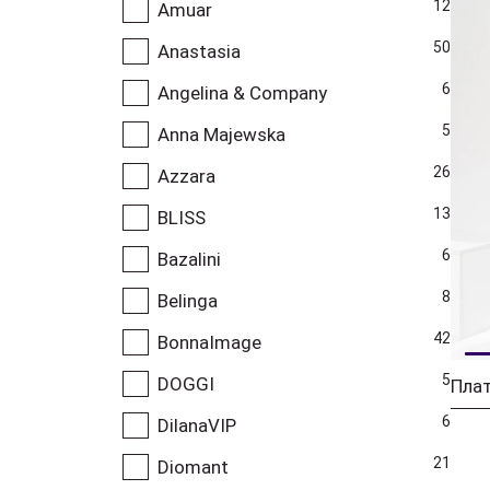
12
Amuar
50
Anastasia
6
Angelina & Company
5
Anna Majewska
26
Azzara
13
BLISS
6
Bazalini
8
Belinga
42
BonnaImage
5
DOGGI
6
DilanaVIP
21
Diomant