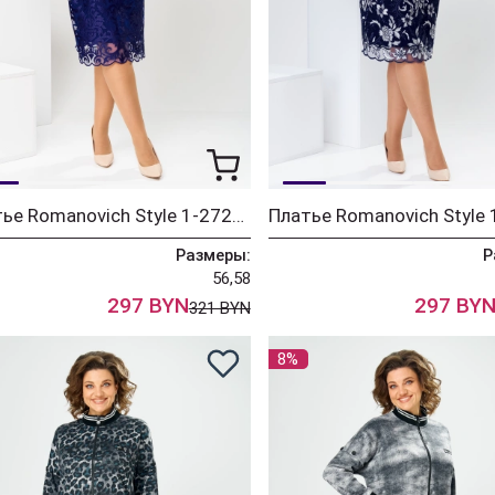
Платье Romanovich Style 1-2728 синий-1
Размеры:
Р
56,58
297 BYN
297 BY
321 BYN
8%