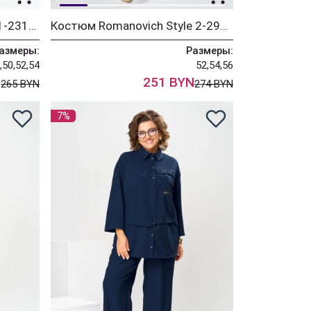
Платье Romanovich Style 1-2315 синий/горох
Костюм Romanovich Style 2-2903 морская волна
азмеры:
Размеры:
,50,52,54
52,54,56
N
251 BYN
265 BYN
274 BYN
7%