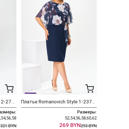
Костюм Romanovich Style 2-2750 дизайн + синий
Платье Romanovich Style 1-2371 молочные цветы
азмеры:
Размеры:
,54,56,58
52,54,56,58,60,62
N
269 BYN
321 BYN
293 BYN