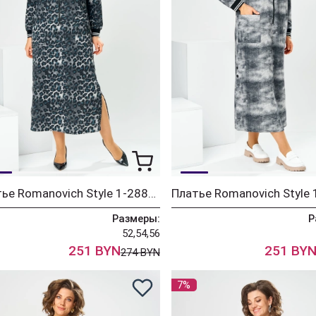
Платье Romanovich Style 1-2885 синий леопард
Размеры:
Р
52,54,56
251 BYN
251 BY
274 BYN
7%