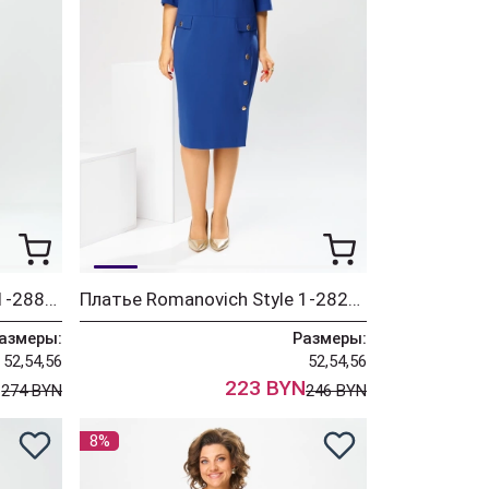
Платье Romanovich Style 1-2885 синий
Платье Romanovich Style 1-2829 василёк
азмеры:
Размеры:
52,54,56
52,54,56
N
223 BYN
274 BYN
246 BYN
8%