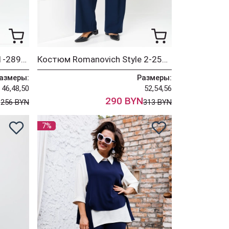
Платье Romanovich Style 1-2899 сине-белый
Костюм Romanovich Style 2-2554 синий
азмеры:
Размеры:
46,48,50
52,54,56
N
290 BYN
256 BYN
313 BYN
7%