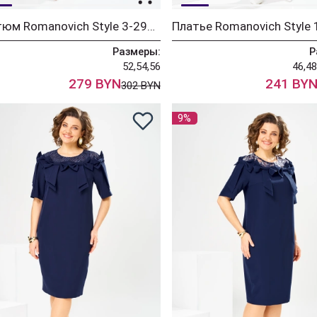
Костюм Romanovich Style 3-2914 джинс
Размеры:
Р
52,54,56
46,48
279 BYN
241 BY
302 BYN
9%