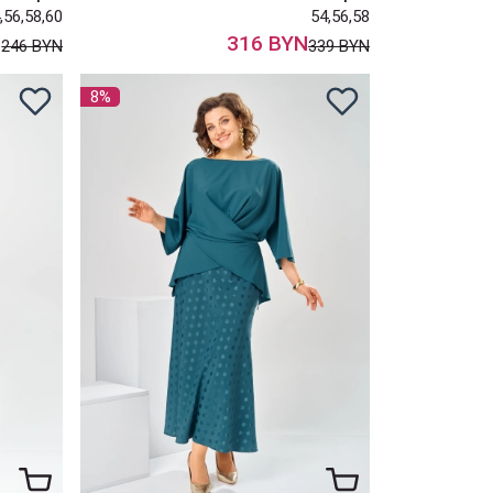
,56,58,60
54,56,58
N
316 BYN
246 BYN
339 BYN
8%