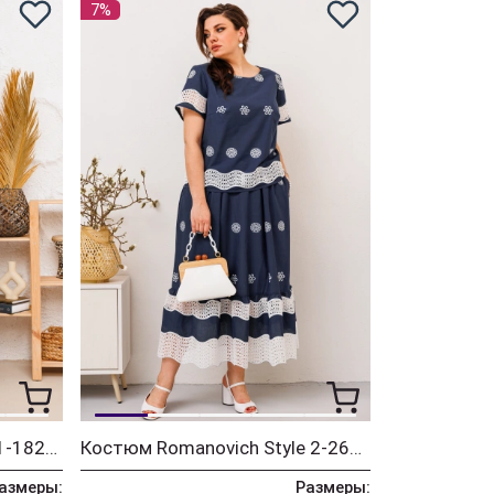
7%
Платье Romanovich Style 1-1826 джинс
Костюм Romanovich Style 2-2676
азмеры:
Размеры: