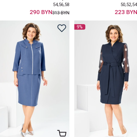
54,56,58
50,52,54
290 BYN
223 BY
313 BYN
9%