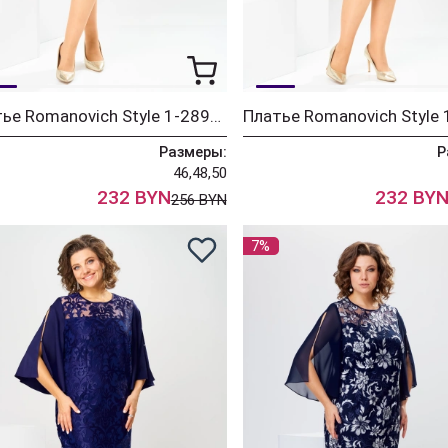
Платье Romanovich Style 1-2899 синий пайетки
Размеры:
Р
46,48,50
232 BYN
232 BY
256 BYN
7%