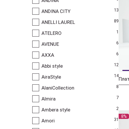
ANDINA
13
ANDINA CITY
89
ANELLI LAUREL
1
ATELERO
6
AVENUE
6
AXXA
12
Abbi style
14
AiraStyle
8
AlaniCollection
7
Almira
2
Ambera style
8%
31
Amori