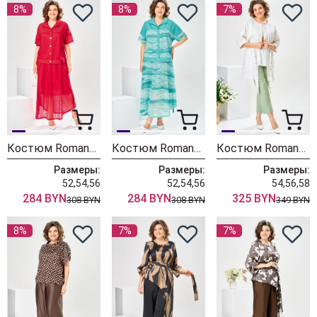
8%
8%
7%
Костюм Romanovich Style 2-2904 красный
Костюм Romanovich Style 2-2904 бирюзовый
Костюм Romanovich Style 3-2377 белый/салатовый
Размеры:
Размеры:
Размеры:
52,54,56
52,54,56
54,56,58
284 BYN
284 BYN
325 BYN
308 BYN
308 BYN
349 BYN
8%
7%
7%