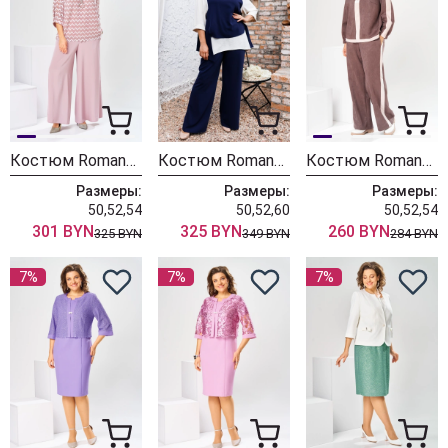
Костюм Romanovich Style 2-2892 пудровый
Костюм Romanovich Style 3-2510 синий
Костюм Romanovich Style 2-2874 капучино
Размеры:
Размеры:
Размеры:
50,52,54
50,52,60
50,52,54
301 BYN
325 BYN
260 BYN
325 BYN
349 BYN
284 BYN
7%
7%
7%