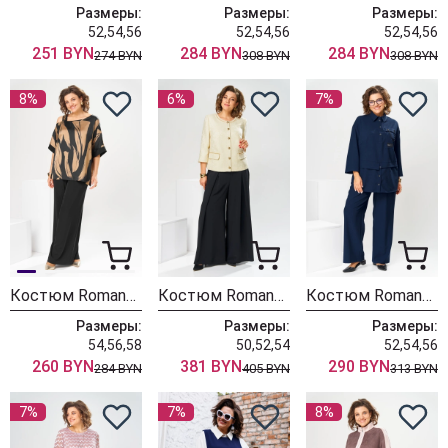
Размеры:
Размеры:
Размеры:
52,54,56
52,54,56
52,54,56
251 BYN
284 BYN
284 BYN
274 BYN
308 BYN
308 BYN
8%
6%
7%
Костюм Romanovich Style 2-2884 коричневый
Костюм Romanovich Style 2-2848 молочный + чёрный
Костюм Romanovich Style 2-2554 синий
Размеры:
Размеры:
Размеры:
54,56,58
50,52,54
52,54,56
260 BYN
381 BYN
290 BYN
284 BYN
405 BYN
313 BYN
7%
7%
8%