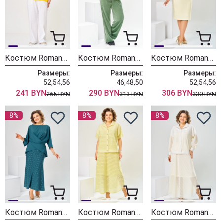
Костюм Romanovich Style 2-2896 жёлтый + белый
Костюм Romanovich Style 2-2857 оливковый
Костюм Romanovich Style 2-2449 молочный
Размеры:
Размеры:
Размеры:
52,54,56
46,48,50
52,54,56
241 BYN
290 BYN
306 BYN
265 BYN
313 BYN
330 BYN
8%
8%
8%
Костюм Romanovich Style 2-2903 морская волна
Костюм Romanovich Style 2-2904 жёлтый
Костюм Romanovich Style 2-2856 молочный