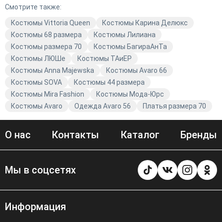
Смотрите также:
Костюмы Vittoria Queen
Костюмы Карина Делюкс
Костюмы 68 размера
Костюмы Лилиана
Костюмы размера 70
Костюмы БагираАнТа
Костюмы ЛЮШе
Костюмы TAиЕР
Костюмы Anna Majewska
Костюмы Avaro 66
Костюмы SOVA
Костюмы 44 размера
Костюмы Mira Fashion
Костюмы Мода-Юрс
Костюмы Avaro
Одежда Avaro 56
Платья размера 70
О нас
Контакты
Каталог
Бренды
Мы в соцсетях
Информация