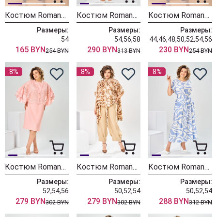
Костюм Romanovich Style 2-1971 беж
Костюм Romanovich Style 3-2161 синий
Костюм Romanovich Style 2-1971 беж
Размеры:
Размеры:
Размеры:
54
54,56,58
44,46,48,50,52,54,56
165 BYN
290 BYN
230 BYN
254 BYN
313 BYN
254 BYN
8%
8%
8%
Костюм Romanovich Style 3-2930 персиковый
Костюм Romanovich Style 2-2917 кэмел
Костюм Romanovich Style 2-2704 бело-голубой
Размеры:
Размеры:
Размеры:
52,54,56
50,52,54
50,52,54
279 BYN
279 BYN
288 BYN
302 BYN
302 BYN
312 BYN