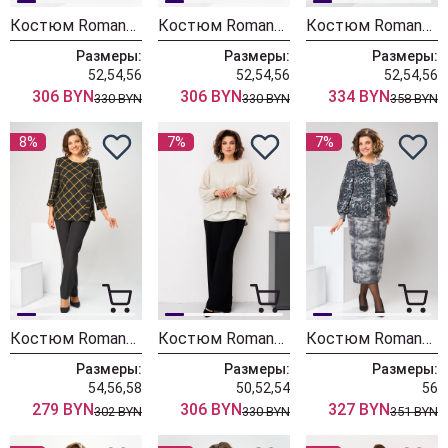
Костюм Romanovich Style 3-2763 лаванда
Костюм Romanovich Style 3-2763 ярко-розовый
Костюм Romanovich Style 3-2697 белый/зелень
Размеры:
Размеры:
Размеры:
52,54,56
52,54,56
52,54,56
306 BYN
306 BYN
334 BYN
330 BYN
330 BYN
358 BYN
8%
7%
7%
Костюм Romanovich Style 2-1269 горчица/черный
Костюм Romanovich Style 3-2734 золото
Костюм Romanovich Style 2-2606 серый
Размеры:
Размеры:
Размеры:
54,56,58
50,52,54
56
279 BYN
306 BYN
327 BYN
302 BYN
330 BYN
351 BYN