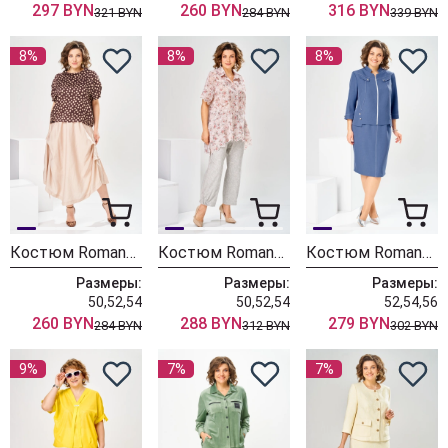
297 BYN
260 BYN
316 BYN
321 BYN
284 BYN
339 BYN
8%
8%
8%
Костюм Romanovich Style 2-2916
Костюм Romanovich Style 2-2928
Костюм Romanovich Style 3-2914 джинс
Размеры:
Размеры:
Размеры:
50,52,54
50,52,54
52,54,56
260 BYN
288 BYN
279 BYN
284 BYN
312 BYN
302 BYN
9%
7%
7%