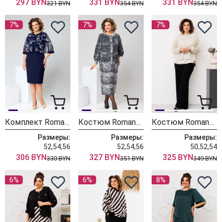
297 BYN
331 BYN
331 BYN
321 BYN
354 BYN
354 BYN
7%
7%
7%
Комплект Romanovich Style 3-2763 синий
Костюм Romanovich Style 2-2606 серый
Костюм Romanovich Style 2=2734 золото
Размеры:
Размеры:
Размеры:
52,54,56
52,54,56
50,52,54
306 BYN
327 BYN
325 BYN
330 BYN
351 BYN
349 BYN
6%
6%
8%