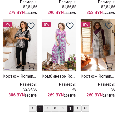
Размеры:
Размеры:
Размеры:
52,54,56
54,56,58
52,54,56
279 BYN
290 BYN
353 BYN
302 BYN
313 BYN
377 BYN
7%
8%
8%
Костюм Romanovich Style 2-2561 чёрный
Комбинезон Romanovich Style 1-2517 мультиколор
Костюм Romanovich Style 3-1950 бежевый
Размеры:
Размеры:
Размеры:
52,54,56
48
56
306 BYN
269 BYN
260 BYN
330 BYN
293 BYN
284 BYN
1
1