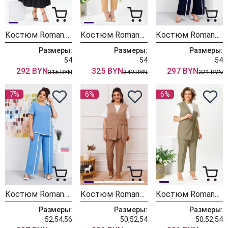
Костюм Romanovich Style 2-2812 чёрный+бежевый
Костюм Romanovich Style 3-2377 салатовый + бежевый
Костюм Romanovich Style 2-2671 синий
Размеры:
Размеры:
Размеры:
54
54
54
292 BYN
325 BYN
297 BYN
315 BYN
349 BYN
321 BYN
7%
6%
6%
Костюм Romanovich Style 2-2671 голубой
Костюм Romanovich Style 3-2773 темно-бежевый
Костюм Romanovich Style 3-2773 хаки
Размеры:
Размеры:
Размеры:
52,54,56
50,52,54
50,52,54