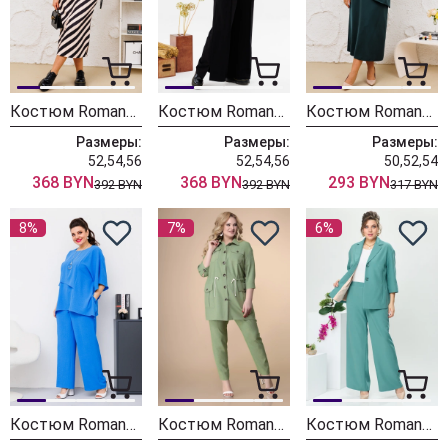
Костюм Romanovich Style 3-2713
Костюм Romanovich Style 2-2718
Костюм Romanovich Style 2-2605 изумрудный
Размеры:
Размеры:
Размеры:
52,54,56
52,54,56
50,52,54
368 BYN
368 BYN
293 BYN
392 BYN
392 BYN
317 BYN
8%
7%
6%
Костюм Romanovich Style 2-2664 насыщенный голубой
Костюм Romanovich Style 3-2161 хаки
Костюм Romanovich Style 2-2654 мята