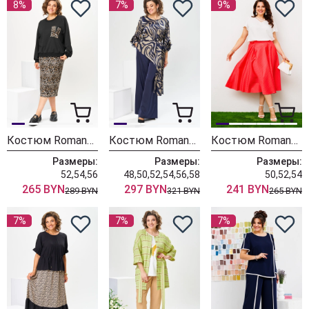
8%
7%
9%
Костюм Romanovich Style 2-2845 чёрный/леопард
Костюм Romanovich Style 2-2750 дизайн + синий
Костюм Romanovich Style 2-2389 красный
Размеры:
Размеры:
Размеры:
52,54,56
48,50,52,54,56,58
50,52,54
265 BYN
297 BYN
241 BYN
289 BYN
321 BYN
265 BYN
7%
7%
7%