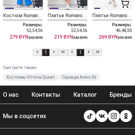
Костюм Romanovich Style 2-2664 насыщенный голубой
Платье Romanovich Style 1-2641 мята
Платье Romanovich Style 1-2569 голубой
Размеры:
Размеры:
Размеры:
52,54,56
52,54,56
46,48,50
279 BYN
219 BYN
269 BYN
302 BYN
243 BYN
293 BYN
1
1
Смотрите также:
Костюмы Vittoria Queen
Одежда Avaro 56
О нас
Контакты
Каталог
Бренды
Мы в соцсетях