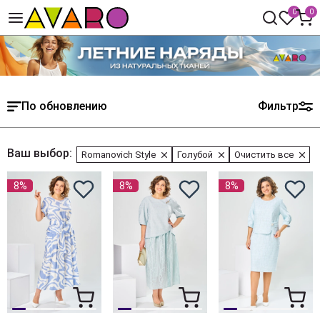
0
0
По обновлению
Фильтр
Ваш выбор:
Romanovich Style
Голубой
Очистить все
8%
8%
8%