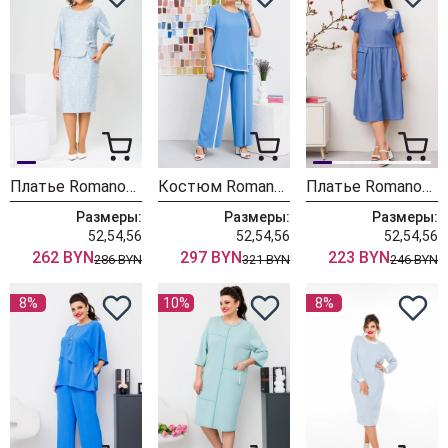
Платье Romanovich Style 1-2537 голубой
Костюм Romanovich Style 2-2671 голубой
Платье Romanovich Style 1-2685
Размеры:
Размеры:
Размеры:
52,54,56
52,54,56
52,54,56
262 BYN
297 BYN
223 BYN
286 BYN
321 BYN
246 BYN
8%
10%
8%