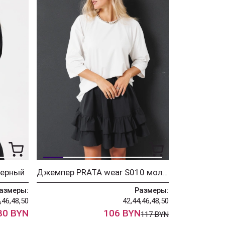
черный
Джемпер PRATA wear S010 молочный
азмеры:
Размеры:
,46,48,50
42,44,46,48,50
80 BYN
106 BYN
117 BYN