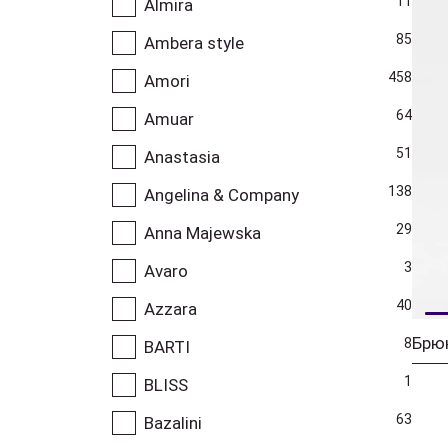
11
Almira
85
Ambera style
458
Amori
64
Amuar
51
Anastasia
138
Angelina & Company
29
Anna Majewska
3
Avaro
40
Azzara
Брю
8
BARTI
1
BLISS
63
Bazalini