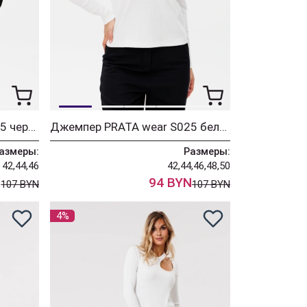
Джемпер PRATA wear S025 черный
Джемпер PRATA wear S025 белый
азмеры:
Размеры:
42,44,46
42,44,46,48,50
N
94 BYN
107 BYN
107 BYN
4%