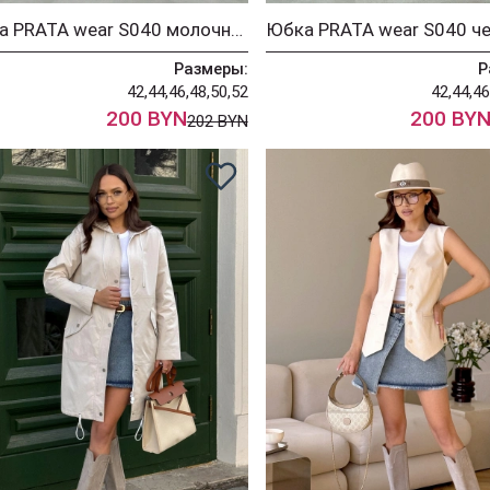
Юбка PRATA wear S040 молочный
Юбка PRATA wear S040 ч
Размеры:
Р
42,44,46,48,50,52
42,44,46
200 BYN
200 BY
202 BYN