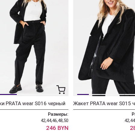
ки PRATA wear S016 черный
Жакет PRATA wear S015 
Размеры:
Р
42,44,46,48,50
42,44
246 BYN
2