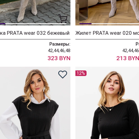
ка PRATA wear 032 бежевый
Размеры:
Р
42,44,46,48
42,44,46
323 BYN
213 BY
12%