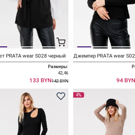
ет PRATA wear S028 черный
Размеры:
Р
42,46
133 BYN
94 BY
142 BYN
4%