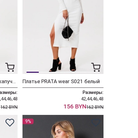
Платье PRATA wear S021 капучино
Платье PRATA wear S021 белый
азмеры:
Размеры:
,44,46,48
42,44,46,48
N
156 BYN
162 BYN
162 BYN
9%