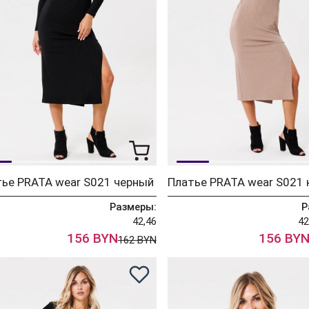
ье PRATA wear S021 черный
Размеры:
Р
42,46
42
156 BYN
156 BY
162 BYN