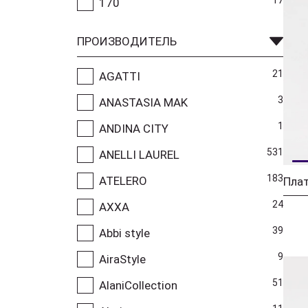
170
ПРОИЗВОДИТЕЛЬ
21
AGATTI
3
ANASTASIA MAK
1
ANDINA CITY
531
ANELLI LAUREL
183
ATELERO
Плат
24
AXXA
39
Abbi style
9
AiraStyle
51
AlaniCollection