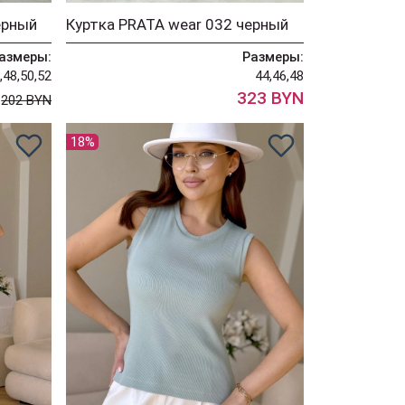
ерный
Куртка PRATA wear 032 черный
азмеры:
Размеры:
,48,50,52
44,46,48
N
323 BYN
202 BYN
18%