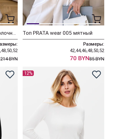
Жилет PRATA wear 020 молочный
Топ PRATA wear 005 мятный
азмеры:
Размеры:
,48,50,52
42,44,46,48,50,52
N
70 BYN
214 BYN
85 BYN
12%