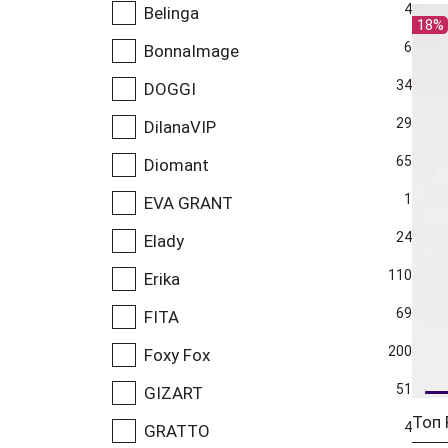
4
Belinga
18%
6
BonnaImage
34
DOGGI
29
DilanaVIP
65
Diomant
1
EVA GRANT
24
Elady
110
Erika
69
FITA
200
Foxy Fox
51
GIZART
Топ 
4
GRATTO