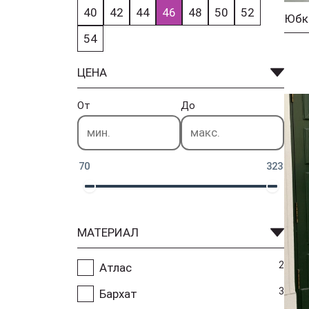
40
42
44
46
48
50
52
54
ЦЕНА
От
До
70
323
МАТЕРИАЛ
2
Атлас
3
Бархат