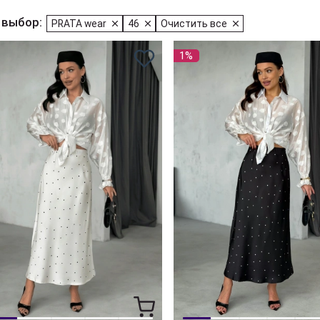
 выбор:
PRATA wear
46
Очистить все
1%