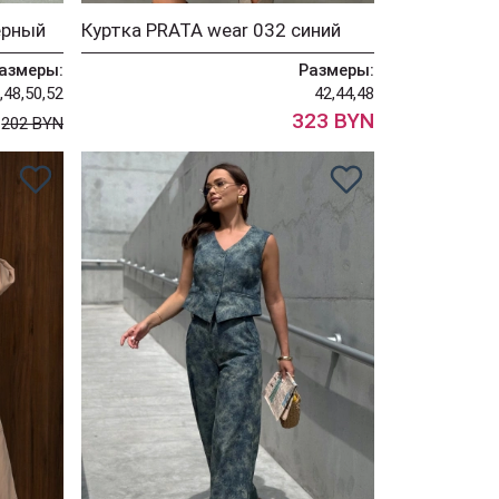
ерный
Куртка PRATA wear 032 синий
азмеры:
Размеры:
,48,50,52
42,44,48
N
323 BYN
202 BYN