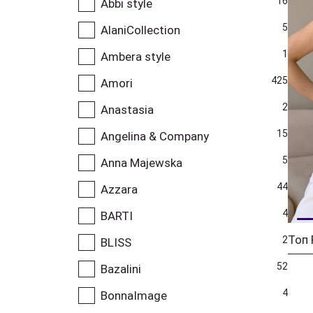
16
Abbi style
5
AlaniCollection
1
Ambera style
425
Amori
2
Anastasia
15
Angelina & Company
5
Anna Majewska
44
Azzara
4
BARTI
Топ 
2
BLISS
52
Bazalini
4
BonnaImage