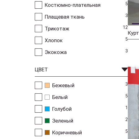
5
Костюмно-плательная
3
Плащевая ткань
12
Трикотаж
5
Хлопок
3
Экокожа
ЦВЕТ
3
Бежевый
5
Белый
1
Голубой
2
Зеленый
5
Коричневый