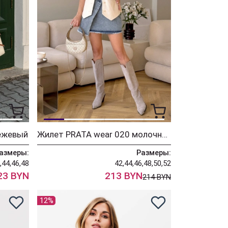
бежевый
Жилет PRATA wear 020 молочный
азмеры:
Размеры:
,44,46,48
42,44,46,48,50,52
23 BYN
213 BYN
214 BYN
12%