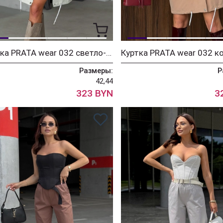
Куртка PRATA wear 032 светло-серый
Размеры:
Р
42,44
323 BYN
3