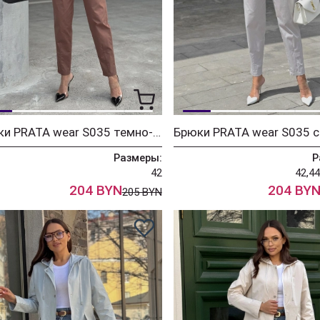
Брюки PRATA wear S035 темно-коричневый
Брюки PRATA wear S035 
Размеры:
Р
42
42,44
204 BYN
204 BY
205 BYN