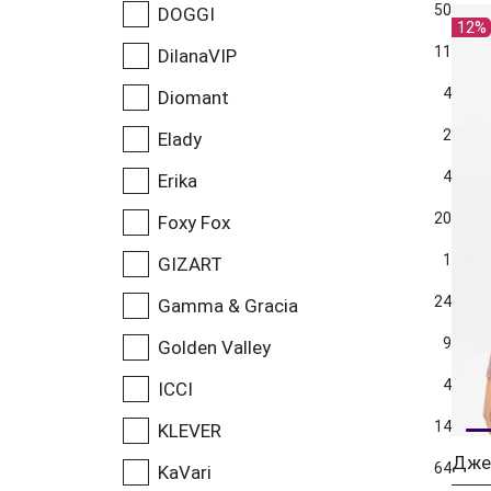
50
DOGGI
12%
11
DilanaVIP
4
Diomant
2
Elady
4
Erika
20
Foxy Fox
1
GIZART
24
Gamma & Gracia
9
Golden Valley
4
ICCI
14
KLEVER
64
KaVari