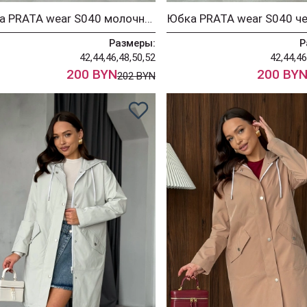
Юбка PRATA wear S040 молочный
Юбка PRATA wear S040 ч
Размеры:
Р
42,44,46,48,50,52
42,44,46
200 BYN
200 BY
202 BYN