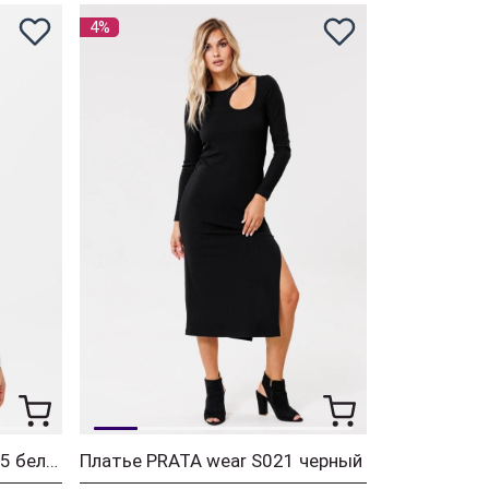
4%
Джемпер PRATA wear S025 белый
Платье PRATA wear S021 черный