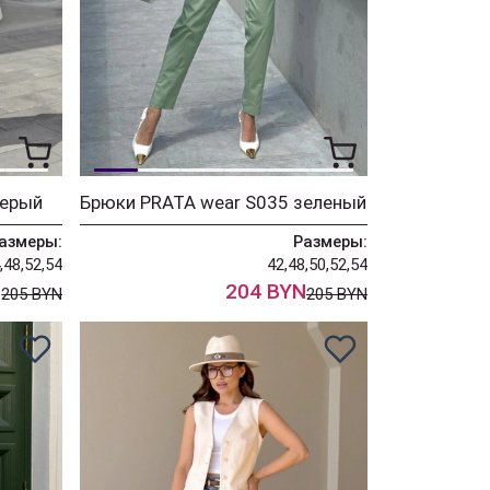
серый
Брюки PRATA wear S035 зеленый
азмеры:
Размеры:
,48,52,54
42,48,50,52,54
N
204 BYN
205 BYN
205 BYN