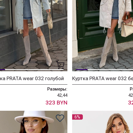
ка PRATA wear 032 голубой
Куртка PRATA wear 032 
Размеры:
Р
42,44
42
323 BYN
3
6%