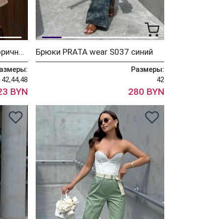
Куртка PRATA wear 032 коричневый
Брюки PRATA wear S037 синий
азмеры:
Размеры:
42,44,48
42
23 BYN
280 BYN