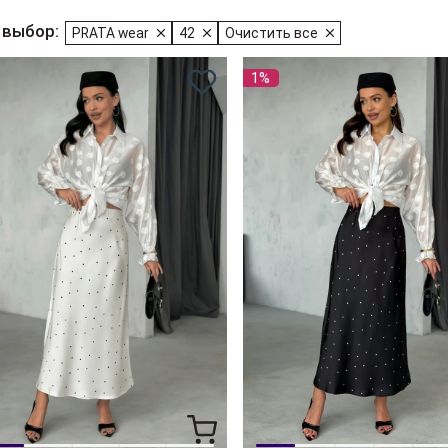
 выбор:
PRATA wear
42
Очистить все
1%