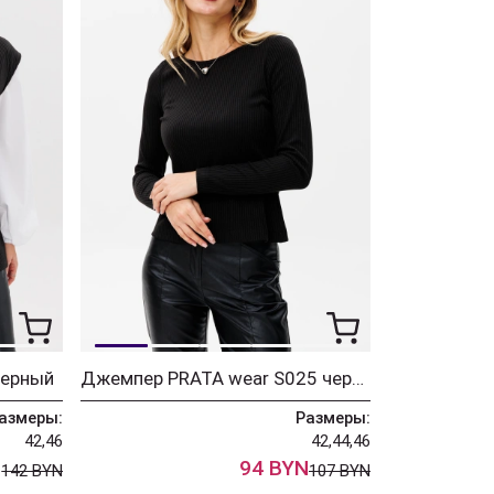
черный
Джемпер PRATA wear S025 черный
азмеры:
Размеры:
42,46
42,44,46
N
94 BYN
142 BYN
107 BYN