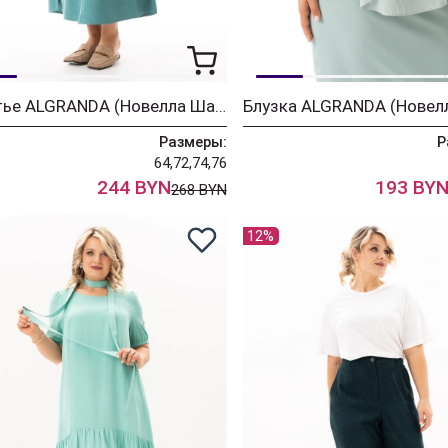
Платье ALGRANDA (Новелла Шарм) 4160
Размеры:
Р
64,72,74,76
244 BYN
193 BY
268 BYN
12%