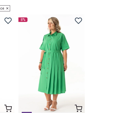
все
8%