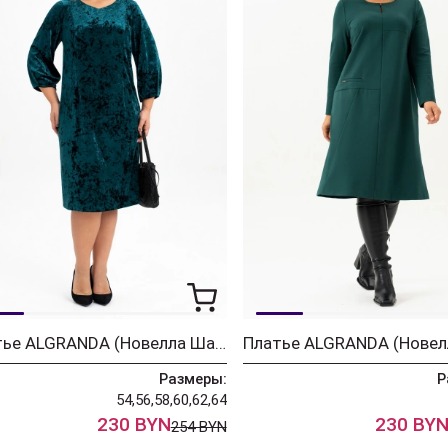
Платье ALGRANDA (Новелла Шарм) 4116-4
Размеры:
Р
54,56,58,60,62,64
230 BYN
230 BY
254 BYN