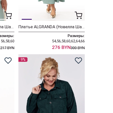
Блузка ALGRANDA (Новелла Шарм) 4154-8-2
Платье ALGRANDA (Новелла Шарм) 4157-4
азмеры:
Размеры:
56,58,60
54,56,58,60,62,64,66
N
276 BYN
217 BYN
300 BYN
9%