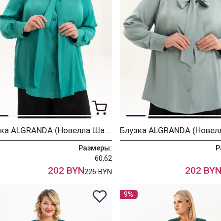
Блузка ALGRANDA (Новелла Шарм) 4087-4
Размеры:
Р
60,62
202 BYN
202 BY
226 BYN
9%