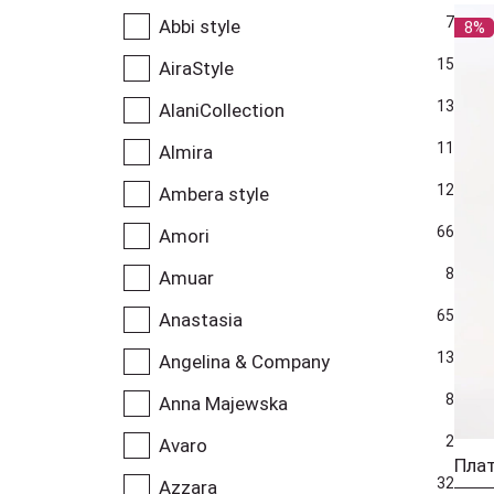
7
Abbi style
8%
15
AiraStyle
13
AlaniCollection
11
Almira
12
Ambera style
66
Amori
8
Amuar
65
Anastasia
13
Angelina & Company
8
Anna Majewska
2
Avaro
32
Azzara