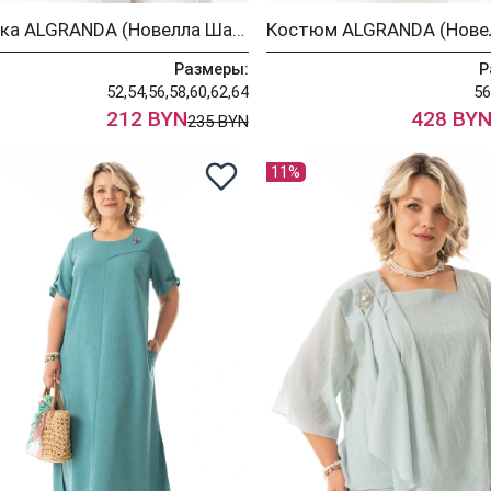
Блузка ALGRANDA (Новелла Шарм) 4168-8
Размеры:
Р
52,54,56,58,60,62,64
56
212 BYN
428 BY
235 BYN
11%