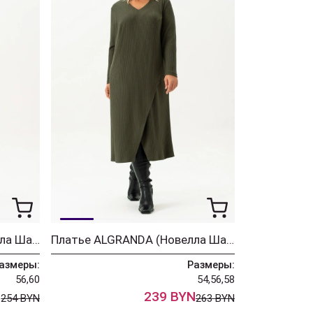
Платье ALGRANDA (Новелла Шарм) 4094-4
Платье ALGRANDA (Новелла Шарм) 4091
азмеры:
Размеры:
56,60
54,56,58
N
239 BYN
254 BYN
263 BYN