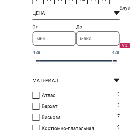
ЦЕНА
От
До
9%
138
428
МАТЕРИАЛ
3
Атлас
3
Бархат
7
Вискоза
9
Костюмно-плательная