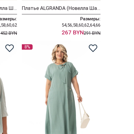
Костюм ALGRANDA (Новелла Шарм) 4143-4
Платье ALGRANDA (Новелла Шарм) 4162-4
азмеры:
Размеры:
,58,60,62
54,56,58,60,62,64,66
N
267 BYN
452 BYN
291 BYN
8%