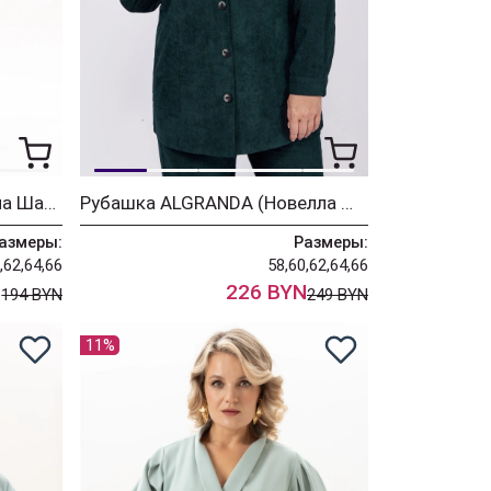
Брюки ALGRANDA (Новелла Шарм) 4066-9-4 темно-зеленый
Рубашка ALGRANDA (Новелла Шарм) 4066-8-4
азмеры:
Размеры:
,62,64,66
58,60,62,64,66
N
226 BYN
194 BYN
249 BYN
11%