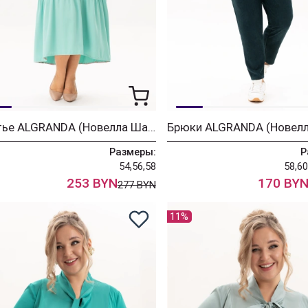
Платье ALGRANDA (Новелла Шарм) 4149
Размеры:
Р
54,56,58
58,60
253 BYN
170 BY
277 BYN
11%