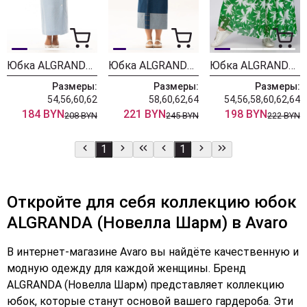
Юбка ALGRANDA (Новелла Шарм) 4159-6
Юбка ALGRANDA (Новелла Шарм) 4148-6
Юбка ALGRANDA (Новелла Шарм) 3973-6-2
Размеры:
Размеры:
Размеры:
54,56,60,62
58,60,62,64
54,56,58,60,62,64
184 BYN
221 BYN
198 BYN
208 BYN
245 BYN
222 BYN
1
1
Откройте для себя коллекцию юбок
ALGRANDA (Новелла Шарм) в Avaro
В интернет-магазине Avaro вы найдёте качественную и
модную одежду для каждой женщины. Бренд
ALGRANDA (Новелла Шарм) представляет коллекцию
юбок, которые станут основой вашего гардероба. Эти