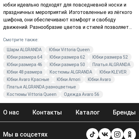
юбки идеально подходят для повседневной носки и
праздничных мероприятий. Изготовленные из лёгкого
шифона, они обеспечивают комфорт и свободу
движений. Разнообразие цветов и стилей позволяет
каждой женщине выбрать модель, которая подчеркнёт
Смотрите также:
её индивидуальность и стиль. В коллекции
представлены как повседневные модели, так и
Шарм ALGRANDA
Юбки Vittoria Queen
праздничные варианты. Независимо от вашего стиля, в
Юбки размера 64
Юбки размера 62
Юбки размера 52
Avaro вы найдёте то, что подчеркнёт вашу
Юбки размера 46
Юбки размера 50
Платья ALGRANDA
индивидуальность. Откройте для себя мир
Юбки 48 размера
Костюмы ALGRANDA
Юбки KLEVER
качественной и модной одежды от бренда ALGRANDA
Юбки Avaro Красные
Юбки Amori
Юбки Avaro
(Новелла Шарм).
Платья ALGRANDA разноцветные
Костюмы Vittoria Queen
Одежда Avaro 56
О нас
Контакты
Каталог
Бренды
Мы в соцсетях