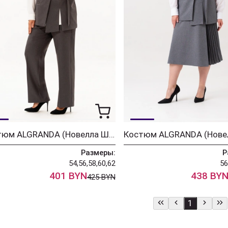
Костюм ALGRANDA (Новелла Шарм) 4068-1
Размеры:
Р
54,56,58,60,62
56
401 BYN
438 BY
425 BYN
1