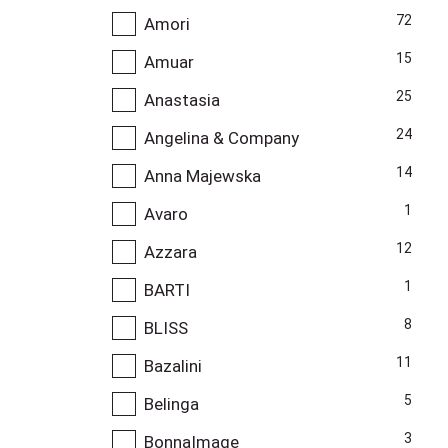
72
Amori
15
Amuar
25
Anastasia
24
Angelina & Company
14
Anna Majewska
1
Avaro
12
Azzara
1
BARTI
8
BLISS
11
Bazalini
5
Belinga
3
BonnaImage