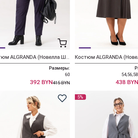
Костюм ALGRANDA (Новелла Шарм) 4066
Размеры:
Р
60
54,56,58
392 BYN
438 BY
415 BYN
5%