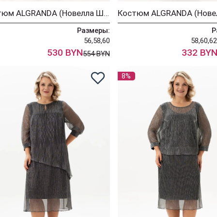
Костюм ALGRANDA (Новелла Шарм) 4180
Размеры:
Р
56,58,60
58,60,62
530 BYN
332 BY
554 BYN
8%