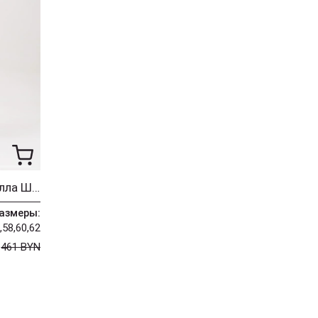
Костюм ALGRANDA (Новелла Шарм) 4076
азмеры:
,58,60,62
N
461 BYN