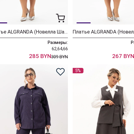
Платье ALGRANDA (Новелла Шарм) 4110-6
Размеры:
Р
62,64,66
285 BYN
267 BY
309 BYN
5%