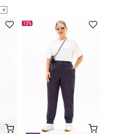
е
12%