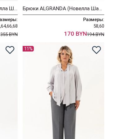
Костюм ALGRANDA (Новелла Шарм) 4167
Брюки ALGRANDA (Новелла Шарм) 4066-9 графит
азмеры:
Размеры:
,64,66,68
58,60
N
170 BYN
355 BYN
194 BYN
11%