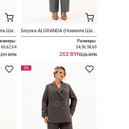
Платье ALGRANDA (Новелла Шарм) 4118-6
Блузка ALGRANDA (Новелла Шарм) 4087-1
азмеры:
Размеры:
60,62,64
54,56,58,60
N
202 BYN
291 BYN
226 BYN
5%