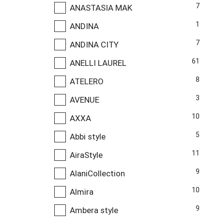
7
ANASTASIA MAK
1
ANDINA
7
ANDINA CITY
61
ANELLI LAUREL
8
ATELERO
3
AVENUE
10
AXXA
5
Abbi style
11
AiraStyle
9
AlaniCollection
10
Almira
9
Ambera style