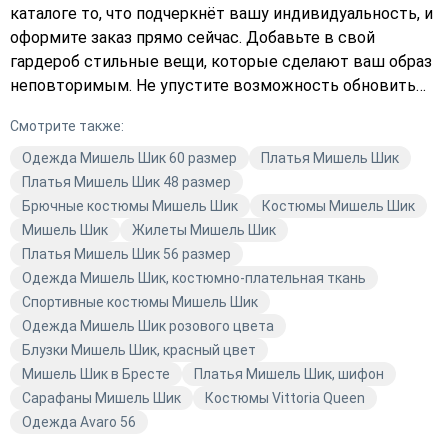
каталоге то, что подчеркнёт вашу индивидуальность, и
оформите заказ прямо сейчас. Добавьте в свой
гардероб стильные вещи, которые сделают ваш образ
неповторимым. Не упустите возможность обновить
свой гардероб качественной модной одеждой Мишель
Смотрите также:
Шик. Закажите с доставкой уже сегодня и
наслаждайтесь комфортом и стилем.
Одежда Мишель Шик 60 размер
Платья Мишель Шик
Платья Мишель Шик 48 размер
Брючные костюмы Мишель Шик
Костюмы Мишель Шик
Мишель Шик
Жилеты Мишель Шик
Платья Мишель Шик 56 размер
Одежда Мишель Шик, костюмно-плательная ткань
Спортивные костюмы Мишель Шик
Одежда Мишель Шик розового цвета
Блузки Мишель Шик, красный цвет
Мишель Шик в Бресте
Платья Мишель Шик, шифон
Сарафаны Мишель Шик
Костюмы Vittoria Queen
Одежда Avaro 56