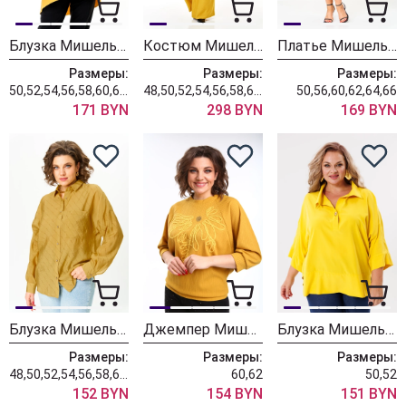
Блузка Мишель Шик 801 горчично-желтый
Костюм Мишель Шик 1463 горчица
Платье Мишель Шик 2073-1 горчичный
Размеры:
Размеры:
Размеры:
50,52,54,56,58,60,62,64
48,50,52,54,56,58,60,62,64
50,56,60,62,64,66
171 BYN
298 BYN
169 BYN
Блузка Мишель Шик 778 горчица
Джемпер Мишель Шик 791 охра
Блузка Мишель Шик 786 желтый
Размеры:
Размеры:
Размеры:
48,50,52,54,56,58,60,62,64
60,62
50,52
152 BYN
154 BYN
151 BYN