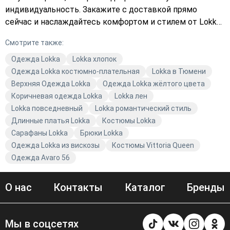
индивидуальность. Закажите с доставкой прямо
сейчас и наслаждайтесь комфортом и стилем от Lokka.
Выберите в каталоге и добавьте в корзину то, что вам
Смотрите также:
идеально подходит.
Одежда Lokka
Lokka хлопок
Одежда Lokka костюмно-плательная
Lokka в Тюмени
Верхняя Одежда Lokka
Одежда Lokka жёлтого цвета
Коричневая одежда Lokka
Lokka лен
Lokka повседневный
Lokka романтический стиль
Длинные платья Lokka
Костюмы Lokka
Сарафаны Lokka
Брюки Lokka
Одежда Lokka из вискозы
Костюмы Vittoria Queen
Одежда Avaro 56
О нас
Контакты
Каталог
Бренды
Мы в соцсетях