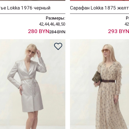
ье Lokka 1976 черный
Сарафан Lokka 1875 жел
Размеры:
Р
42,44,46,48,50
42
280 BYN
293 BY
284 BYN