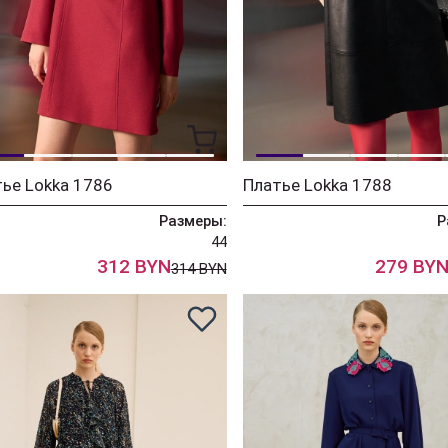
ье Lokka 1786
Платье Lokka 1788
Размеры:
Р
44
312 BYN
279 BY
314 BYN