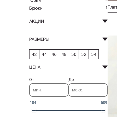
Юбки
Плат
Брюки
1
АКЦИИ
РАЗМЕРЫ
42
44
46
48
50
52
54
ЦЕНА
От
До
184
509