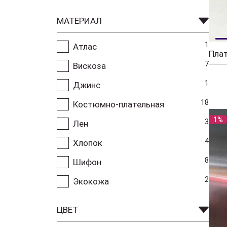
МАТЕРИАЛ
1
Атлас
7
Вискоза
1
Джинс
18
Костюмно-плательная
1%
3
Лен
4
Хлопок
8
Шифон
2
Экокожа
ЦВЕТ