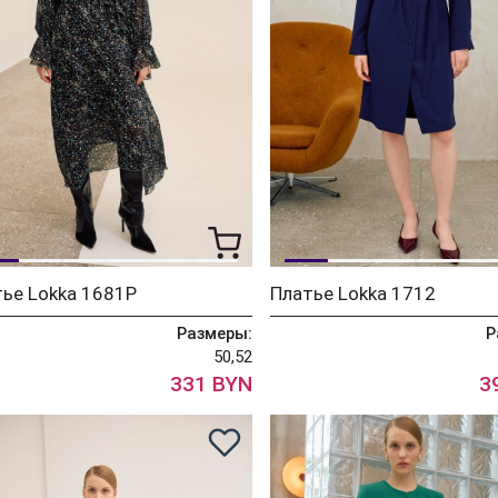
ье Lokka 1681Р
Платье Lokka 1712
Размеры:
Р
50,52
331 BYN
3