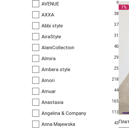
9
AVENUE
1%
38
AXXA
37
Abbi style
31
AiraStyle
40
AlaniCollection
29
Almira
25
Ambera style
218
Amori
44
Amuar
165
Anastasia
113
Angelina & Company
Плат
43
Anna Majewska