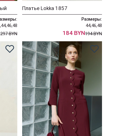
тый
Платье Lokka 1857
азмеры:
Размеры:
,44,46,48
44,46,48
N
184 BYN
297 BYN
194 BYN