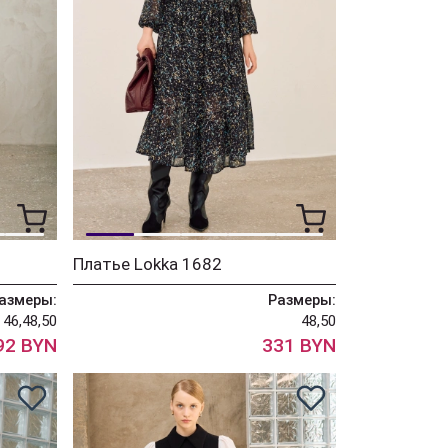
Платье Lokka 1682
азмеры:
Размеры:
46,48,50
48,50
92 BYN
331 BYN