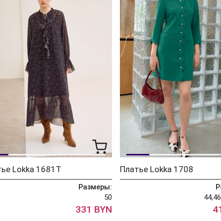
ье Lokka 1681Т
Платье Lokka 1708
Размеры:
Р
50
44,46
331 BYN
4