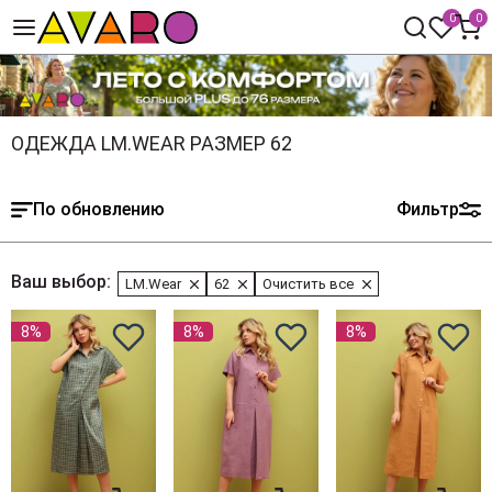
0
0
ОДЕЖДА LM.WEAR РАЗМЕР 62
По обновлению
Фильтр
Ваш выбор:
LM.Wear
62
Очистить все
8%
8%
8%