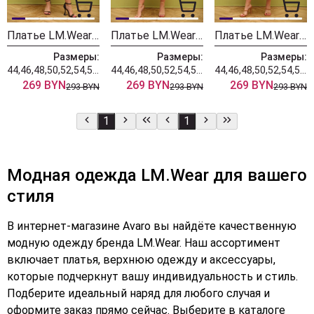
Платье LM.Wear ВИ 3096 Мультиколор,зеленый
Платье LM.Wear ВИ 3094 сиреневый
Платье LM.Wear ВИ 3095 терракот
Размеры:
Размеры:
Размеры:
44,46,48,50,52,54,56,58,60,62
44,46,48,50,52,54,56,58,60,62
44,46,48,50,52,54,56,58,60,62
269 BYN
269 BYN
269 BYN
293 BYN
293 BYN
293 BYN
1
1
Модная одежда LM.Wear для вашего
стиля
В интернет-магазине Avaro вы найдёте качественную
модную одежду бренда LM.Wear. Наш ассортимент
включает платья, верхнюю одежду и аксессуары,
которые подчеркнут вашу индивидуальность и стиль.
Подберите идеальный наряд для любого случая и
оформите заказ прямо сейчас. Выберите в каталоге