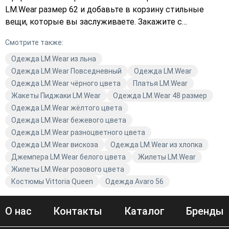
LM.Wear размер 62 и добавьте в корзину стильные
вещи, которые вы заслуживаете. Закажите с
доставкой и наслаждайтесь комфортом модной
Смотрите также:
одежды от Avaro.
Одежда LM.Wear из льна
Одежда LM.Wear Повседневный
Одежда LM.Wear
Одежда LM.Wear чёрного цвета
Платья LM.Wear
Жакеты Пиджаки LM.Wear
Одежда LM.Wear 48 размер
Одежда LM.Wear жёлтого цвета
Одежда LM.Wear бежевого цвета
Одежда LM.Wear разноцветного цвета
Одежда LM.Wear вискоза
Одежда LM.Wear из хлопка
Джемпера LM.Wear белого цвета
Жилеты LM.Wear
Жилеты LM.Wear розового цвета
Костюмы Vittoria Queen
Одежда Avaro 56
О нас
Контакты
Каталог
Бренды