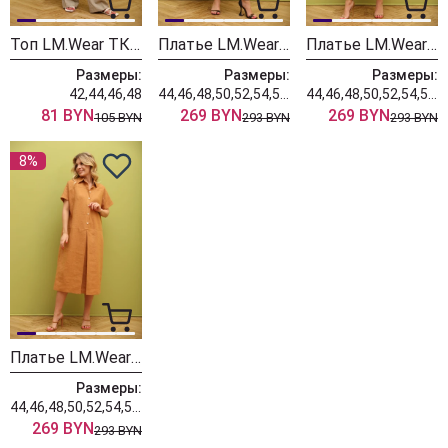
Топ LM.Wear ТК 1004
Платье LM.Wear ВИ 3096 Мультиколор,зеленый
Платье LM.Wear ВИ 3094 сиреневый
Размеры:
Размеры:
Размеры:
42,44,46,48
44,46,48,50,52,54,56,58,60,62
44,46,48,50,52,54,56,58,60,62
81 BYN
269 BYN
269 BYN
105 BYN
293 BYN
293 BYN
8%
Платье LM.Wear ВИ 3095 терракот
Размеры:
44,46,48,50,52,54,56,58,60,62
269 BYN
293 BYN