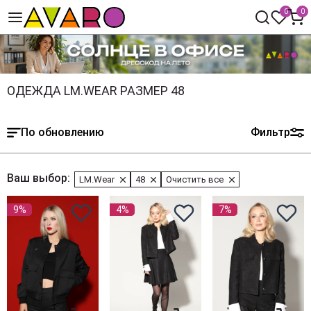
0
0
ОДЕЖДА LM.WEAR РАЗМЕР 48
По обновлению
Фильтр
Ваш выбор:
LM.Wear
48
Очистить все
9%
4%
7%