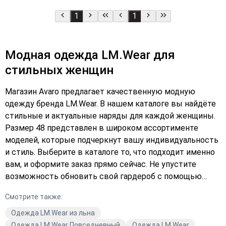
1
1
Модная одежда LM.Wear для
стильных женщин
Магазин Avaro предлагает качественную модную
одежду бренда LM.Wear. В нашем каталоге вы найдёте
стильные и актуальные наряды для каждой женщины.
Размер 48 представлен в широком ассортименте
моделей, которые подчеркнут вашу индивидуальность
и стиль. Выберите в каталоге то, что подходит именно
вам, и оформите заказ прямо сейчас. Не упустите
возможность обновить свой гардероб с помощью
одежды от LM.Wear. Подберите платье, которое станет
Смотрите также:
вашим любимым, и добавьте его в корзину.
Качественные материалы и продуманный дизайн
Одежда LM.Wear из льна
делают каждую вещь уникальной. Закажите с
Одежда LM.Wear Повседневный
Одежда LM.Wear