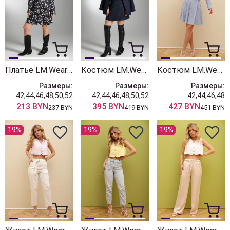
Платье LM.Wear КТ 3097 Чёрный с цветочным принтом
Костюм LM.Wear CК 6007 синий
Костюм LM.Wear КЮ 6006 голубой
Размеры:
Размеры:
Размеры:
42,44,46,48,50,52
42,44,46,48,50,52
42,44,46,48
213 BYN
395 BYN
427 BYN
237 BYN
419 BYN
451 BYN
19%
19%
19%