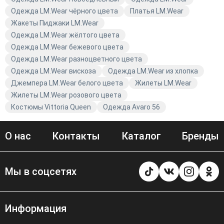
доставкой и наслаждайтесь комфортом и стилем от
Одежда LM.Wear чёрного цвета
Платья LM.Wear
Avaro.
Жакеты Пиджаки LM.Wear
Одежда LM.Wear жёлтого цвета
Одежда LM.Wear бежевого цвета
Одежда LM.Wear разноцветного цвета
Одежда LM.Wear вискоза
Одежда LM.Wear из хлопка
Джемпера LM.Wear белого цвета
Жилеты LM.Wear
Жилеты LM.Wear розового цвета
Костюмы Vittoria Queen
Одежда Avaro 56
О нас
Контакты
Каталог
Бренды
Мы в соцсетях
Информация