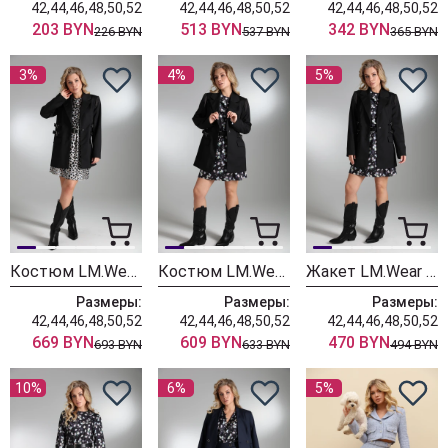
42,44,46,48,50,52
42,44,46,48,50,52
42,44,46,48,50,52
203 BYN
513 BYN
342 BYN
226 BYN
537 BYN
365 BYN
3%
4%
5%
Костюм LM.Wear КТ 6098 Черный, мультиколор
Костюм LM.Wear КТ 6097 Черный, черный + цветы
Жакет LM.Wear КТ 6020 черный
Размеры:
Размеры:
Размеры:
42,44,46,48,50,52
42,44,46,48,50,52
42,44,46,48,50,52
669 BYN
609 BYN
470 BYN
693 BYN
633 BYN
494 BYN
10%
6%
5%