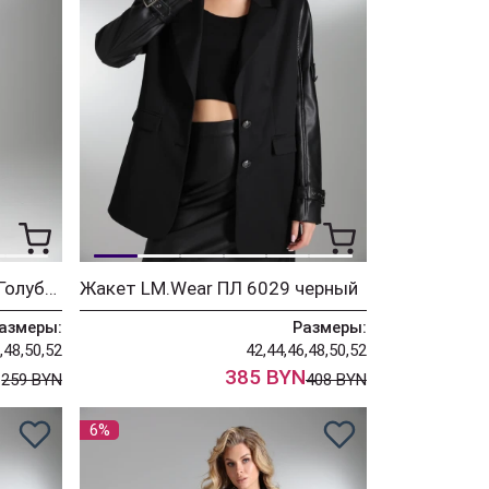
Платье LM.Wear ПЛ 3019 Голубой, чёрный
Жакет LM.Wear ПЛ 6029 черный
азмеры:
Размеры:
,48,50,52
42,44,46,48,50,52
N
385 BYN
259 BYN
408 BYN
6%