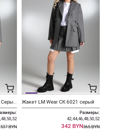
Костюм LM.Wear СК 6008 Серый, белый
Жакет LM.Wear СК 6021 серый
азмеры:
Размеры:
,48,50,52
42,44,46,48,50,52
N
342 BYN
537 BYN
365 BYN