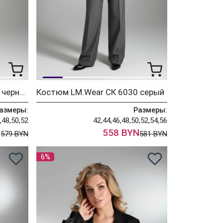
Костюм LM.Wear ЧК 6956 черный
Костюм LM.Wear СК 6030 серый
азмеры:
Размеры:
,48,50,52
42,44,46,48,50,52,54,56
N
558 BYN
579 BYN
581 BYN
6%