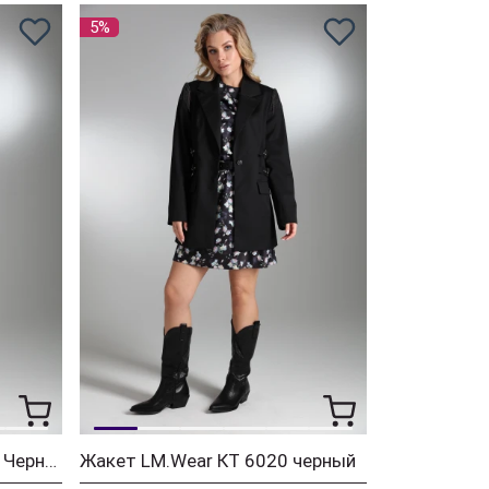
5%
Костюм LM.Wear КТ 6097 Черный, черный + цветы
Жакет LM.Wear КТ 6020 черный