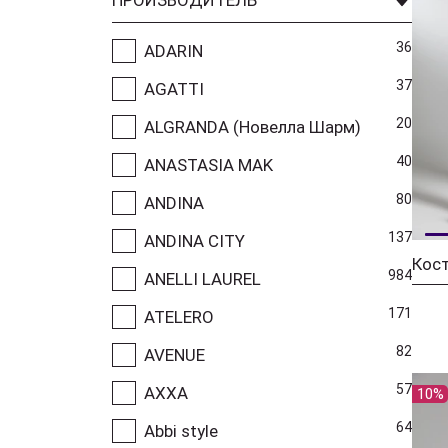
36
ADARIN
37
AGATTI
20
ALGRANDA (Новелла Шарм)
40
ANASTASIA MAK
80
ANDINA
137
ANDINA CITY
984
ANELLI LAUREL
171
ATELERO
82
AVENUE
57
AXXA
10%
64
Abbi style