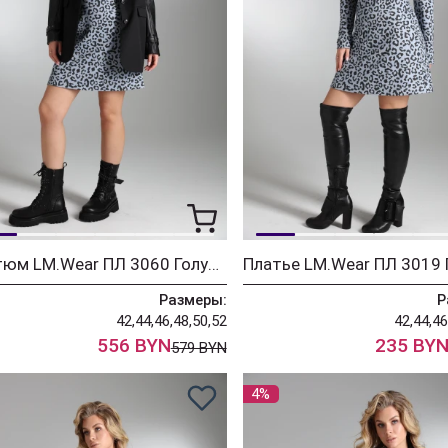
Костюм LM.Wear ПЛ 3060 Голубой, чёрный
Размеры:
Р
42,44,46,48,50,52
42,44,46
556 BYN
235 BY
579 BYN
4%