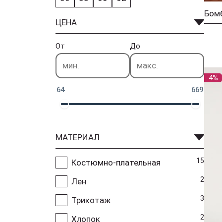
Бомб
ЦЕНА
От
До
4%
64
669
МАТЕРИАЛ
15
Костюмно-плательная
2
Лен
3
Трикотаж
2
Хлопок