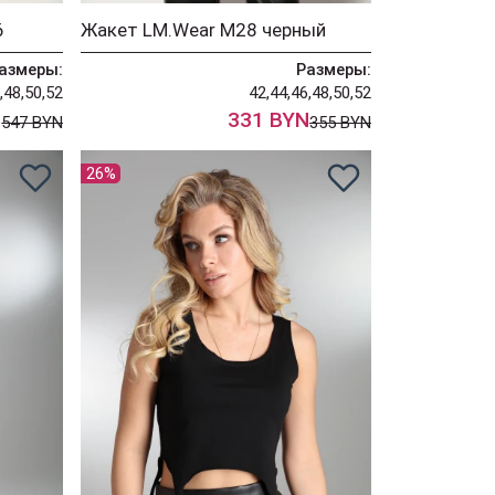
6
Жакет LM.Wear М28 черный
азмеры:
Размеры:
,48,50,52
42,44,46,48,50,52
N
331 BYN
547 BYN
355 BYN
26%