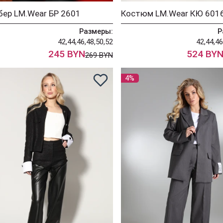
ер LM.Wear БР 2601
Костюм LM.Wear КЮ 601
Размеры:
Р
42,44,46,48,50,52
42,44,46
245 BYN
524 BY
269 BYN
4%