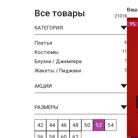
Ваш
Все товары
21018
9%
КАТЕГОРИЯ
Платья
6
Костюмы
11
Блузки / Джемпера
1
Жакеты / Пиджаки
5
АКЦИИ
РАЗМЕРЫ
42
44
46
48
50
52
54
56
58
60
62