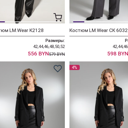
тюм LM.Wear К2128
Костюм LM.Wear СК 6032
Размеры:
Р
42,44,46,48,50,52
42,44,46
556 BYN
598 BY
579 BYN
4%