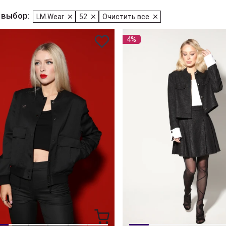
 выбор:
LM.Wear
52
Очистить все
4%