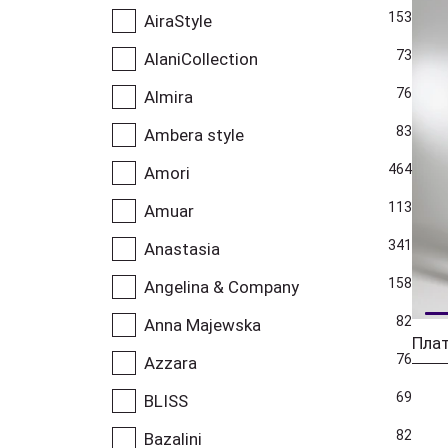
153
AiraStyle
73
AlaniCollection
76
Almira
83
Ambera style
464
Amori
113
Amuar
341
Anastasia
158
Angelina & Company
82
Anna Majewska
76
Azzara
69
BLISS
82
Bazalini