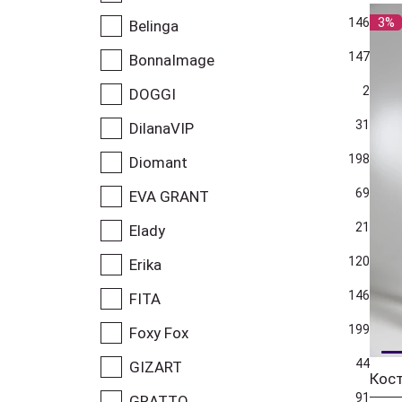
3%
146
Belinga
147
BonnaImage
2
DOGGI
31
DilanaVIP
198
Diomant
69
EVA GRANT
21
Elady
120
Erika
146
FITA
199
Foxy Fox
44
GIZART
91
GRATTO