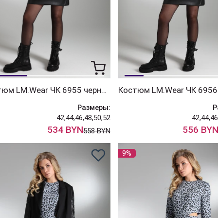
Костюм LM.Wear ЧК 6955 черный
Размеры:
Р
42,44,46,48,50,52
42,44,46
534 BYN
556 BY
558 BYN
9%