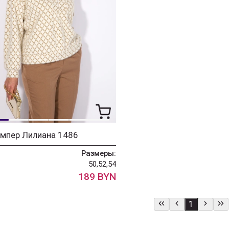
мпер Лилиана 1486
Размеры:
50,52,54
189 BYN
1