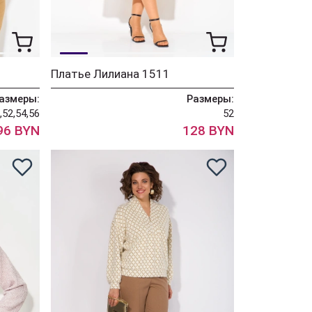
Платье Лилиана 1511
азмеры:
Размеры:
,52,54,56
52
96 BYN
128 BYN