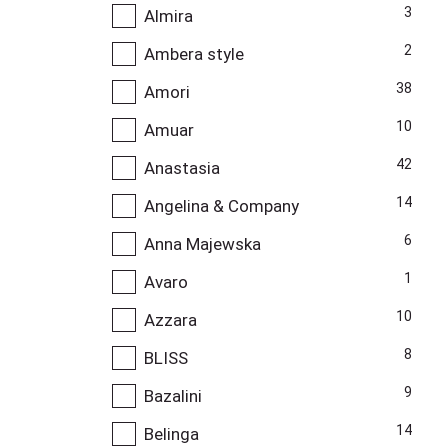
3
Almira
2
Ambera style
38
Amori
10
Amuar
42
Anastasia
14
Angelina & Company
6
Anna Majewska
1
Avaro
10
Azzara
8
BLISS
9
Bazalini
14
Belinga