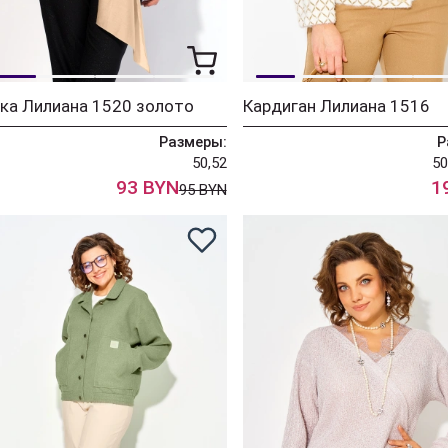
ка Лилиана 1520 золото
Кардиган Лилиана 1516
Размеры:
Р
50,52
50
93 BYN
1
95 BYN