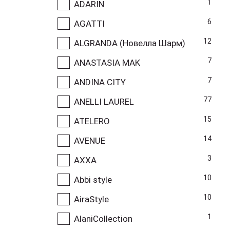
1
ADARIN
6
AGATTI
12
ALGRANDA (Новелла Шарм)
7
ANASTASIA MAK
7
ANDINA CITY
77
ANELLI LAUREL
15
ATELERO
14
AVENUE
3
AXXA
10
Abbi style
10
AiraStyle
1
AlaniCollection