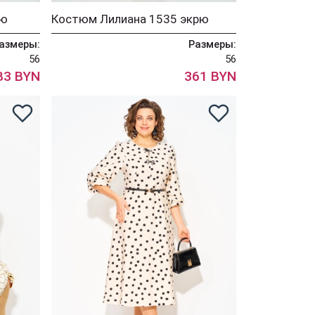
рю
Костюм Лилиана 1535 экрю
азмеры:
Размеры:
56
56
83 BYN
361 BYN