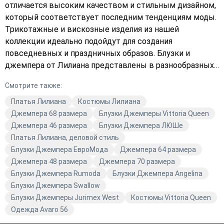
отличается высоким качеством и стильным дизайном,
который соответствует последним тенденциям моды.
Трикотажные и вискозные изделия из нашей
коллекции идеально подойдут для создания
повседневных и праздничных образов. Блузки и
джемпера от Лилиана представлены в разнообразных
цветах, включая белый и многоцветные варианты. Вы
Смотрите также:
сможете подобрать идеальный наряд для любого
случая. Магазин Avaro предлагает вам возможность
Платья Лилиана
Костюмы Лилиана
приобрести качественную модную одежду, которая
Джемпера 68 размера
Блузки Джемперы Vittoria Queen
подчеркнёт вашу индивидуальность и стиль. Не
Джемпера 46 размера
Блузки Джемпера ЛЮШе
упустите шанс обновить свой гардероб стильными и
Платья Лилиана, деловой стиль
качественными вещами от бренда Лилиана.
Блузки Джемпера ЕвроМода
Джемпера 64 размера
Джемпера 48 размера
Джемпера 70 размера
Блузки Джемпера Rumoda
Блузки Джемпера Angelina
Блузки Джемпера Swallow
Блузки Джемперы Jurimex West
Костюмы Vittoria Queen
Одежда Avaro 56