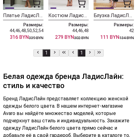
Платье ЛадисЛайн 1587 белый
Костюм ЛадисЛайн 1570
Блузка ЛадисЛайн 1218 молочный
Размеры:
Размеры:
Размеры:
44,46,48,50,52,54
44,46,48
42
316 BYN
279 BYN
111 BYN
339 BYN
302 BYN
134 BYN
1
1
Белая одежда бренда ЛадисЛайн:
стиль и качество
Бренд ЛадисЛайн представляет коллекцию женской
одежды белого цвета. В нашем интернет-магазине
Avaro вы найдёте множество моделей, которые
подчеркнут ваш стиль и индивидуальность. Закажите
одежду ЛадисЛайн белого цвета прямо сейчас и
добавьте её в свой гардероб. Выберите в каталоге то,