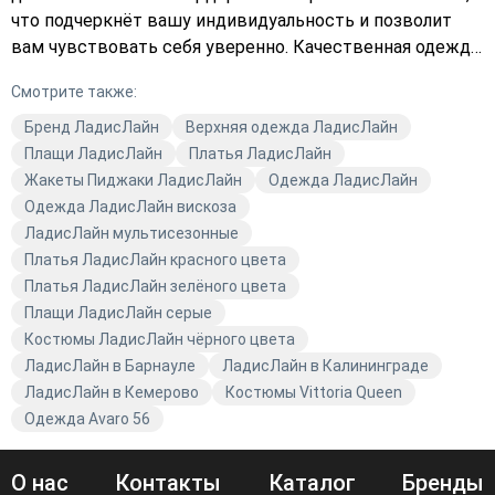
что подчеркнёт вашу индивидуальность и позволит
вам чувствовать себя уверенно. Качественная одежда
ЛадисЛайн — это не только стиль, но и комфорт.
Смотрите также:
Оформите заказ уже сегодня и наслаждайтесь каждой
нотой моды!
Бренд ЛадисЛайн
Верхняя одежда ЛадисЛайн
Плащи ЛадисЛайн
Платья ЛадисЛайн
Жакеты Пиджаки ЛадисЛайн
Одежда ЛадисЛайн
Одежда ЛадисЛайн вискоза
ЛадисЛайн мультисезонные
Платья ЛадисЛайн красного цвета
Платья ЛадисЛайн зелёного цвета
Плащи ЛадисЛайн серые
Костюмы ЛадисЛайн чёрного цвета
ЛадисЛайн в Барнауле
ЛадисЛайн в Калининграде
ЛадисЛайн в Кемерово
Костюмы Vittoria Queen
Одежда Avaro 56
О нас
Контакты
Каталог
Бренды