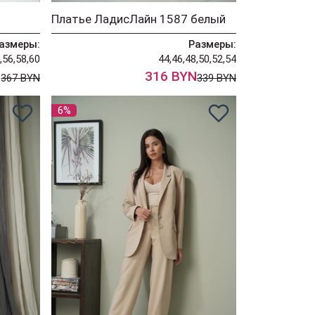
Платье ЛадисЛайн 1587 белый
азмеры:
Размеры:
,56,58,60
44,46,48,50,52,54
N
316 BYN
367 BYN
339 BYN
6%