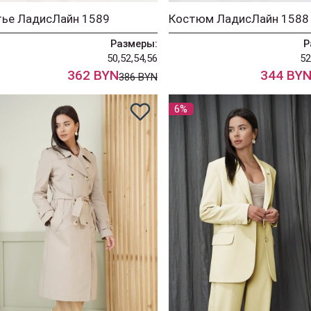
тье ЛадисЛайн 1589
Костюм ЛадисЛайн 1588
Размеры:
Р
50,52,54,56
52
362 BYN
344 BY
386 BYN
6%