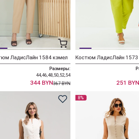
тюм ЛадисЛайн 1584 кэмел
Размеры:
Р
44,46,48,50,52,54
344 BYN
251 BY
367 BYN
8%