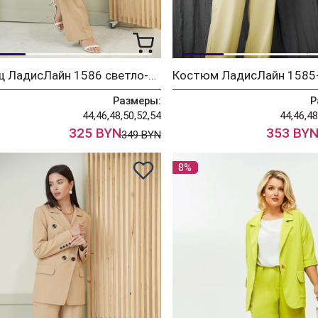
Плащ ЛадисЛайн 1586 светло-бежевый
Размеры:
Р
44,46,48,50,52,54
44,46,48
325 BYN
353 BY
349 BYN
8%