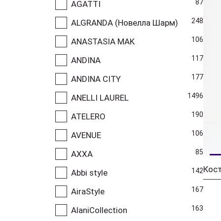
87
AGATTI
248
ALGRANDA (Новелла Шарм)
106
ANASTASIA MAK
117
ANDINA
177
ANDINA CITY
1496
ANELLI LAUREL
190
ATELERO
106
AVENUE
85
AXXA
142
Abbi style
167
AiraStyle
163
AlaniCollection