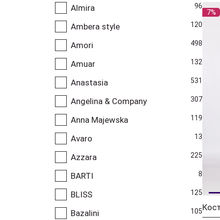
96
Almira
7%
120
Ambera style
498
Amori
132
Amuar
531
Anastasia
307
Angelina & Company
119
Anna Majewska
13
Avaro
225
Azzara
8
BARTI
125
BLISS
Кос
105
Bazalini