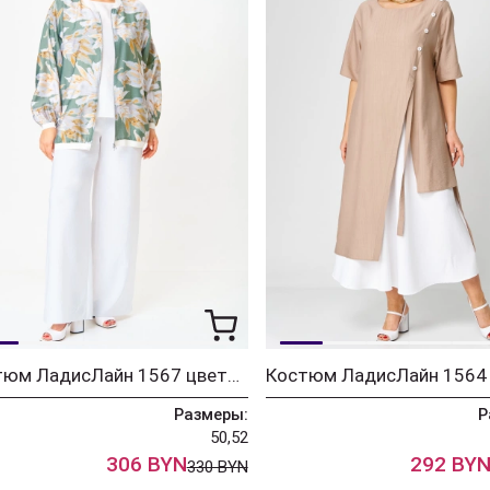
Костюм ЛадисЛайн 1567 цветы+белый
Размеры:
Р
50,52
306 BYN
292 BY
330 BYN