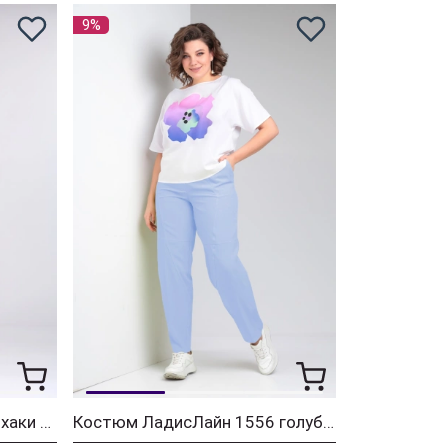
9%
Костюм ЛадисЛайн 1555 хаки + молочный
Костюм ЛадисЛайн 1556 голубой+белый