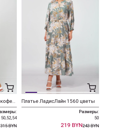
Костюм ЛадисЛайн 1564 кофе+белый
Платье ЛадисЛайн 1560 цветы
азмеры:
Размеры:
50,52,54
50
N
219 BYN
315 BYN
243 BYN