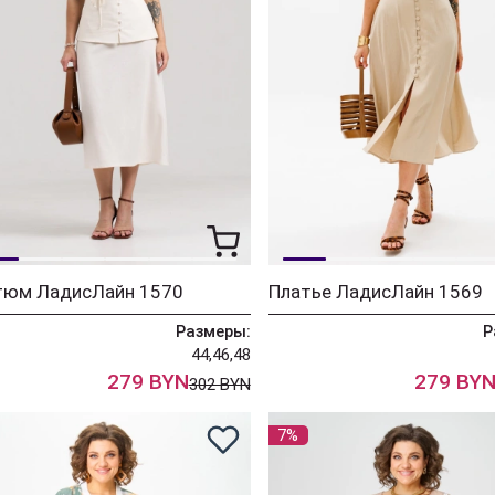
тюм ЛадисЛайн 1570
Платье ЛадисЛайн 1569
Размеры:
Р
44,46,48
279 BYN
279 BY
302 BYN
7%