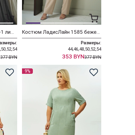
Костюм ЛадисЛайн 1585-1 лимонно-кремовый
Костюм ЛадисЛайн 1585 бежевый
азмеры:
Размеры:
,50,52,54
44,46,48,50,52,54
N
353 BYN
377 BYN
377 BYN
9%