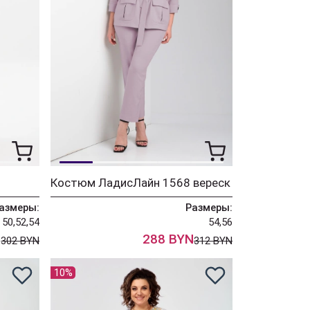
Костюм ЛадисЛайн 1568 вереск
азмеры:
Размеры:
50,52,54
54,56
N
288 BYN
302 BYN
312 BYN
10%