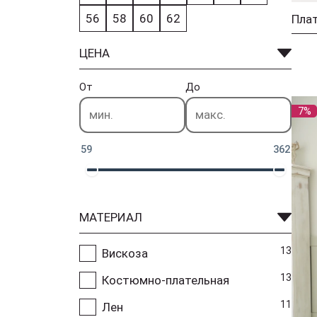
56
58
60
62
Пла
ЦЕНА
От
До
7%
59
362
МАТЕРИАЛ
13
Вискоза
13
Костюмно-плательная
11
Лен