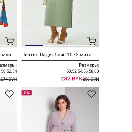
Костюм ЛадисЛайн 1573 салатовый
Платье ЛадисЛайн 1572 мята
азмеры:
Размеры:
50,52,54
50,52,54,56,58,60
N
232 BYN
274 BYN
256 BYN
8%